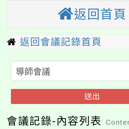
大溪自造教育及科技中心
返回首頁
份教師增能研習
半價優惠，詳情可洽有
淨零綠生活教案入校路
份教師研習
者。
115年食農教育專業人
會
返回會議記錄首頁
「本色祭」8/29、30
程
8/21下午1時於龍潭區
場熱烈登場!
YOUNG桃局內行報名
徵才活動。
送出
8月14至27日，桃園
局官網。
115年桃園市運動會8/1
開!
會議記錄-內容列表
Conten
桃園市低收入戶享有免
田徑場及游泳池舉行。