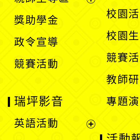
單
開
展
校園活
獎助學金
選
開
校園生
政令宣導
單
選
競賽活
競賽活動
單
教師研
瑞坪影音
專題演
英語活動
展
活動