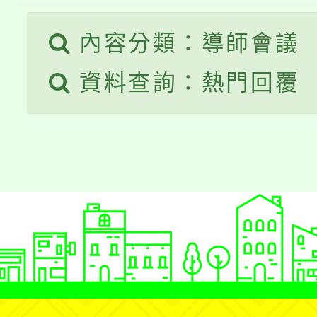
大園自造教育及科技中心
視費優惠，中低收入戶
內容分類：導師會議
大溪自造教育及科技中心
份教師增能研習
半價優惠，詳情可洽有
資料查詢：熱門回覆
淨零綠生活教案入校路
份教師研習
者。
115年食農教育專業人
會
程