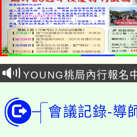
「本色祭」8/29、30
8/21下午1時於龍潭區
場熱烈登場!
YOUNG桃局內行報名
徵才活動。
8月14至27日，桃園
局官網。
115年桃園市運動會8/1
開!
會議記錄-導
桃園市低收入戶享有免
田徑場及游泳池舉行。
大園自造教育及科技中心
視費優惠，中低收入戶