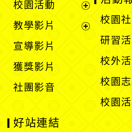
校園活動
開
展
校園社
教學影片
選
開
展
研習活
宣導影片
單
選
開
校外活
獲獎影片
單
選
校園志
社團影音
單
校園活
好站連結