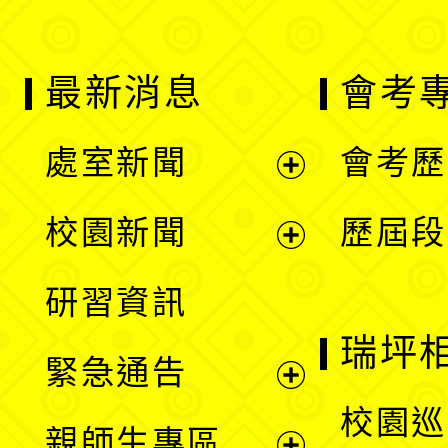
最新消息
會考
處室新聞
會考歷
展
校園新聞
歷屆段
開
展
研習資訊
選
開
瑞坪
緊急通告
單
選
展
校園巡
親師生專區