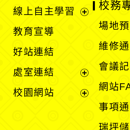
校務
線上自主學習
展
場地預
教育宣導
開
維修通
好站連結
選
會議記
處室連結
單
展
網站F
校園網站
開
展
事項通
選
開
瑞坪儲