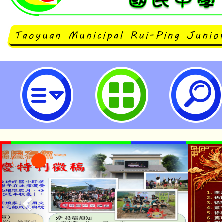
neilrpjhstyc網站設計者：徐嘉裕 N