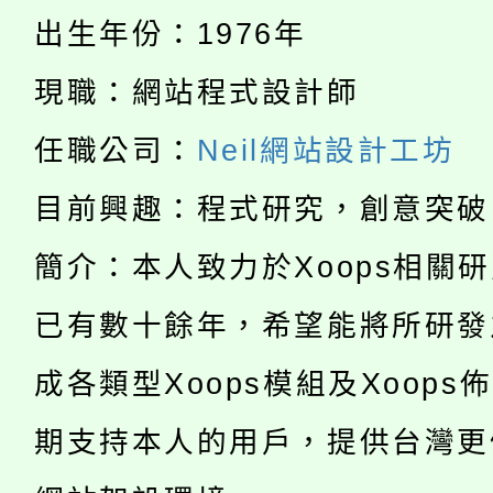
者。
出生年份：1976年
115年食農教育專業人
會
現職：網站程式設計師
「本色祭」8/29、30
程
任職公司：
Neil網站設計工坊
8/21下午1時於龍潭區
場熱烈登場!
YOUNG桃局內行報名
目前興趣：程式研究，創意突破
徵才活動。
8月14至27日，桃園
簡介：本人致力於Xoops相關
局官網。
115年桃園市運動會8/1
開!
已有數十餘年，希望能將所研發
桃園市低收入戶享有免
田徑場及游泳池舉行。
成各類型Xoops模組及Xoops
大園自造教育及科技中心
視費優惠，中低收入戶
期支持本人的用戶，提供台灣更
大溪自造教育及科技中心