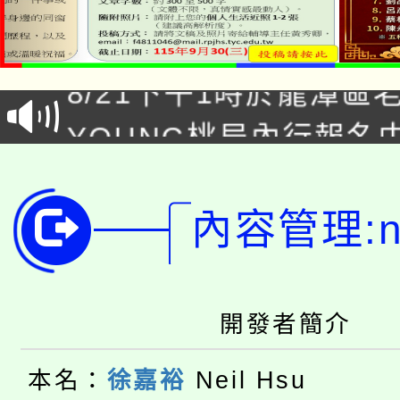
「本色祭」8/29、30
8/21下午1時於龍潭區
場熱烈登場!
YOUNG桃局內行報名
徵才活動。
8月14至27日，桃園
局官網。
115年桃園市運動會8/1
開!
內容管理:ne
桃園市低收入戶享有免
田徑場及游泳池舉行。
大園自造教育及科技中心
視費優惠，中低收入戶
開發者簡介
大溪自造教育及科技中心
份教師增能研習
半價優惠，詳情可洽有
本名：
徐嘉裕
Neil Hsu
淨零綠生活教案入校路
份教師研習