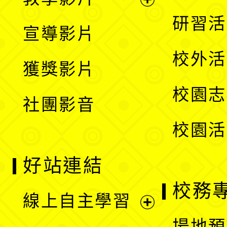
選
開
展
研習活
宣導影片
單
選
開
校外活
獲獎影片
單
選
校園志
社團影音
單
校園活
好站連結
校務
線上自主學習
展
場地預