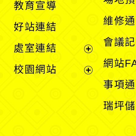
教育宣導
開
維修通
好站連結
選
會議記
處室連結
單
展
網站F
校園網站
開
展
事項通
選
開
瑞坪儲
單
選
單