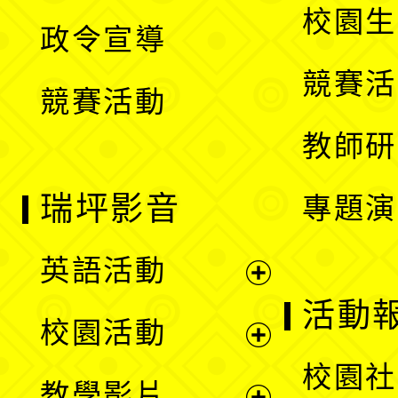
開
校園生
政令宣導
單
選
競賽活
競賽活動
單
教師研
瑞坪影音
專題演
英語活動
展
活動
校園活動
開
展
校園社
教學影片