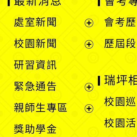
最新消息
會考
處室新聞
會考歷
展
校園新聞
歷屆段
開
展
研習資訊
選
開
瑞坪
緊急通告
單
選
展
校園巡
親師生專區
單
開
展
校園活
獎助學金
選