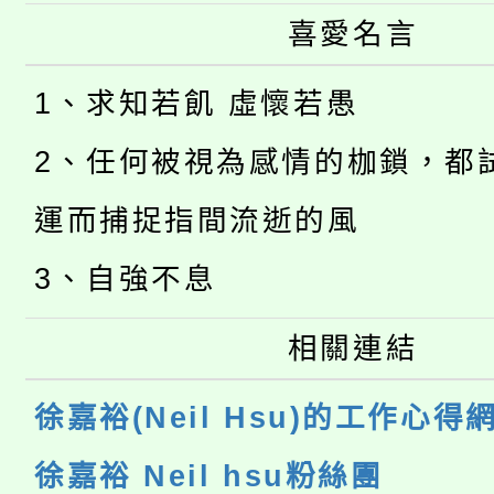
喜愛名言
1、求知若飢 虛懷若愚
2、任何被視為感情的枷鎖，都
運而捕捉指間流逝的風
3、自強不息
相關連結
徐嘉裕(Neil Hsu)的工作心得
徐嘉裕 Neil hsu粉絲團