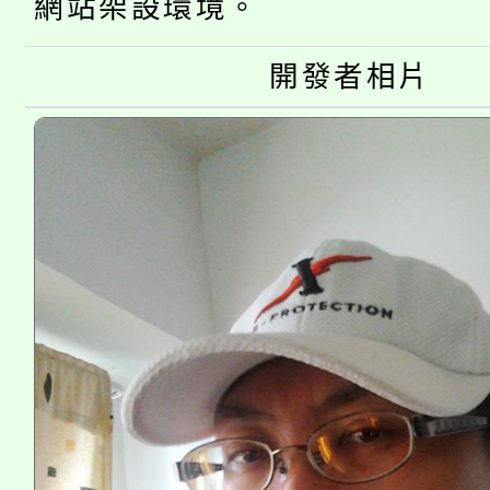
份教師增能研習
半價優惠，詳情可洽有
網站架設環境。
淨零綠生活教案入校路
份教師研習
者。
開發者相片
115年食農教育專業人
會
程