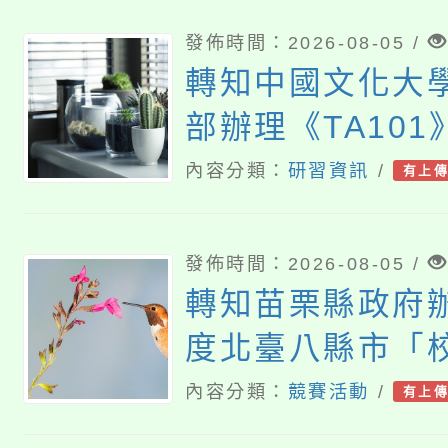
發佈時間：2026-08-05 /
轉知中國文化大
部辦理《TA10
基礎認證課程，
內容分類：
研習資訊
/
有上
導中心人員，以
商輔導、社會工
發佈時間：2026-08-05 /
所師生報名參加
轉知苗栗縣政府辦
度北臺八縣市「
徵選活動-情緒
內容分類：
競賽活動
/
有上
及活動海報，歡