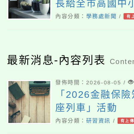
長給全市高國中
的一封信
內容分類：
學務處新聞
/
有
最新消息-內容列表
Conten
發佈時間：2026-08-05 /
「2026金融保
座列車」活動
內容分類：
研習資訊
/
有上