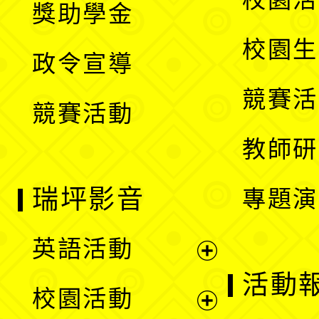
獎助學金
選
開
校園生
政令宣導
單
選
競賽活
競賽活動
單
教師研
瑞坪影音
專題演
英語活動
展
活動
校園活動