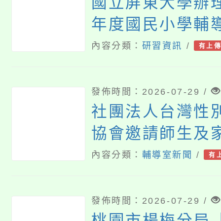
國立屏東大學辦理
年度國民小學輔
後教育學分班」
內容分類：
研習資訊
/
有上
生)一案，請查照
發佈時間：2026-07-29 /
社團法人台灣性
協會邀請師生及
「幸符製造所：
內容分類：
輔導室新聞
/
有
年一起長大」互
歡迎參觀。
發佈時間：2026-07-29 /
桃園市楊梅分局