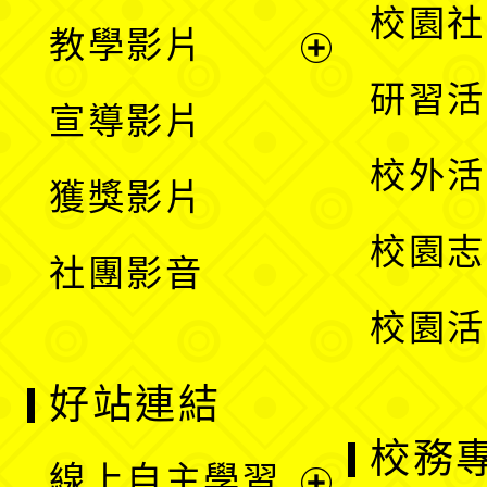
開
展
校園社
教學影片
選
開
展
研習活
宣導影片
單
選
開
校外活
獲獎影片
單
選
校園志
社團影音
單
校園活
好站連結
校務
線上自主學習