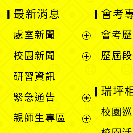
最新消息
會考
處室新聞
會考歷
展
校園新聞
歷屆段
開
展
研習資訊
選
開
瑞坪
緊急通告
單
選
展
校園巡
親師生專區
單
開
展
校園活