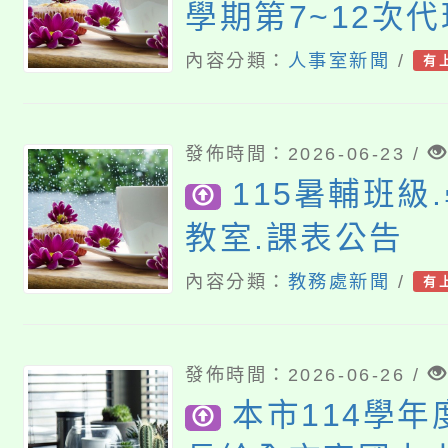
學期第7~12次
師甄選簡章 【一
內容分類：
人事室新聞
/
有
招考】
發佈時間：2026-06-23 /
115暑輔班級.
教室.課表公告
內容分類：
教務處新聞
/
有
發佈時間：2026-06-26 /
本市114學