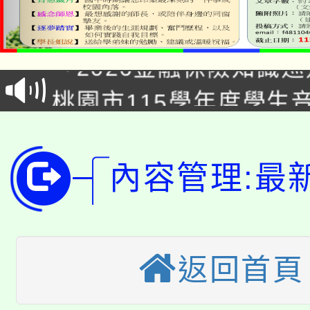
公告本校115學年度第1
「2026金融保險知識
代理(課)教師甄選結果(
桃園市115學年度學生
車」活動
公告本校115學年度第
生本土語及新住民語歌
公告本校115學年度第
代理(課)教師甄選結果(
內容管理:最
轉知中國文化大學推廣
代理(課)教師甄選結果(
轉知苗栗縣政府辦理11
《TA101》溝通分析
桃園市115學年度學生
縣市「校園短影音徵選
返回首頁
程，歡迎學生輔導中心
「桃園市補助參觀特色
要點
門員」簡章及活動海報
心理、諮商輔導、社會