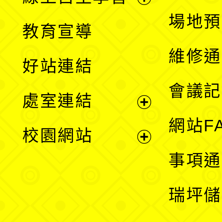
展
場地預
教育宣導
開
維修通
好站連結
選
會議記
處室連結
單
展
網站F
校園網站
開
展
事項通
選
開
瑞坪儲
單
選