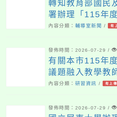
轉知教育部國民
署辦理「115年
民及學前教育署
內容分類：
輔導室新聞
/
有
等教育建置課程
庫實施計畫」一案
發佈時間：2026-07-29 /
校內教師踴躍提
有關本市115年
查照。
議題融入教學教
坊─「3Q達人生
內容分類：
研習資訊
/
有上
命教育主題研習
各校派員參與，
發佈時間：2026-07-29 /