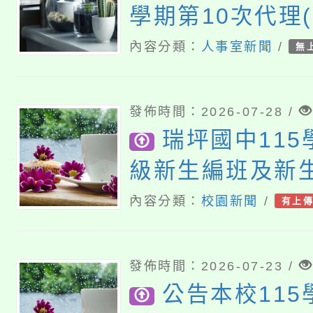
學期第10次代理
「桃園市補助參觀特色
要點
門員」簡章及活動海報
心理、諮商輔導、社會
選結果(尚有缺額
內容分類：
人事室新聞
/
無
115年度「教育部表揚
展演活動實施計畫」
踴躍報名參加。
系所師生報名參加。
義教育推展貢獻獎」
發佈時間：2026-07-28 /
瑞坪國中11
級新生編班及新
結果
內容分類：
校園新聞
/
有上
發佈時間：2026-07-23 /
公告本校115