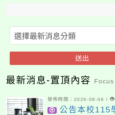
115年度「教育部表揚
展演活動實施計畫」
踴躍報名參加。
系所師生報名參加。
公告本校115學年度第1
義教育推展貢獻獎」
「2026金融保險知識
代理(課)教師甄選結果(
桃園市115學年度學生
車」活動
公告本校115學年度第
送出
生本土語及新住民語歌
公告本校115學年度第
代理(課)教師甄選結果(
最新消息-置頂內容
Focus
轉知中國文化大學推廣
代理(課)教師甄選結果(
轉知苗栗縣政府辦理11
《TA101》溝通分析
發佈時間：2026-08-06 /
公告本校115
桃園市115學年度學生
縣市「校園短影音徵選
程，歡迎學生輔導中心