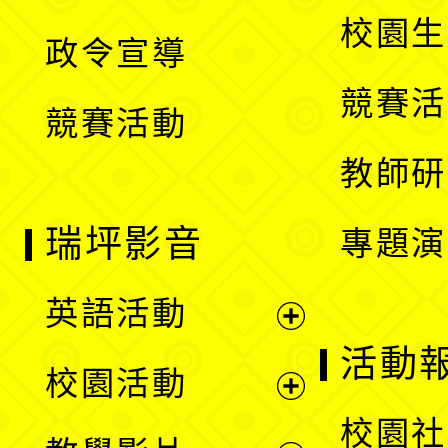
選
開
校園生
政令宣導
單
選
競賽活
競賽活動
單
教師研
瑞坪影音
專題演
英語活動
展
活動
校園活動
開
展
校園社