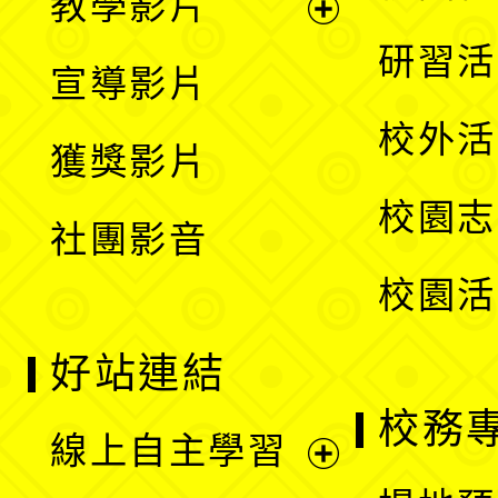
教學影片
選
開
展
研習活
宣導影片
單
選
開
校外活
獲獎影片
單
選
校園志
社團影音
單
校園活
好站連結
校務
線上自主學習