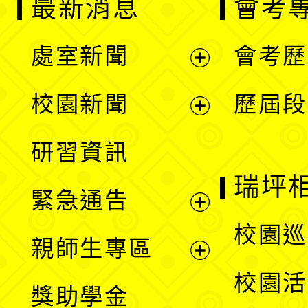
最新消息
會考
處室新聞
會考歷
展
校園新聞
歷屆段
開
展
研習資訊
選
開
瑞坪
緊急通告
單
選
展
校園巡
親師生專區
單
開
展
校園活
獎助學金