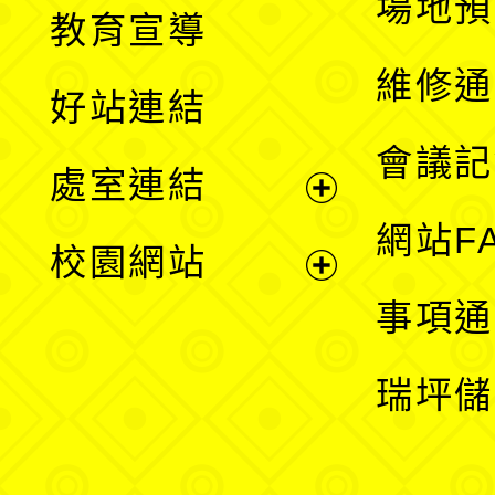
展
場地預
教育宣導
開
維修通
好站連結
選
會議記
處室連結
單
展
網站F
校園網站
開
展
事項通
選
開
瑞坪儲
單
選