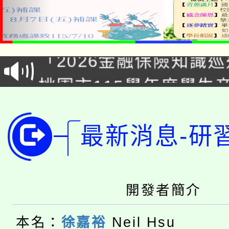
公告本校115學年度第1
「2026金融保險知識
代理(課)教師甄選結果(
桃園市115學年度學生
車」活動
公告本校115學年度第
生本土語及新住民語歌
公告本校115學年度第
最新消息-研
代理(課)教師甄選結果(
轉知中國文化大學推廣
代理(課)教師甄選結果(
轉知苗栗縣政府辦理11
《TA101》溝通分析
開發者簡介
桃園市115學年度學生
縣市「校園短影音徵選
程，歡迎學生輔導中心
本名：
徐嘉裕
Neil Hsu