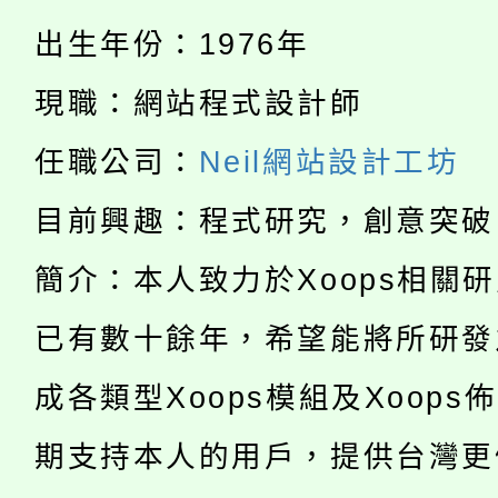
「桃園市補助參觀特色
要點
門員」簡章及活動海報
心理、諮商輔導、社會
出生年份：1976年
115年度「教育部表揚
展演活動實施計畫」
踴躍報名參加。
系所師生報名參加。
現職：網站程式設計師
公告本校115學年度第1
義教育推展貢獻獎」
任職公司：
Neil網站設計工坊
「2026金融保險知識
代理(課)教師甄選結果(
目前興趣：程式研究，創意突破
桃園市115學年度學生
車」活動
簡介：本人致力於Xoops相關
公告本校115學年度第
生本土語及新住民語歌
公告本校115學年度第
已有數十餘年，希望能將所研發
代理(課)教師甄選結果(
轉知中國文化大學推廣
成各類型Xoops模組及Xoops
代理(課)教師甄選結果(
轉知苗栗縣政府辦理11
《TA101》溝通分析
期支持本人的用戶，提供台灣更