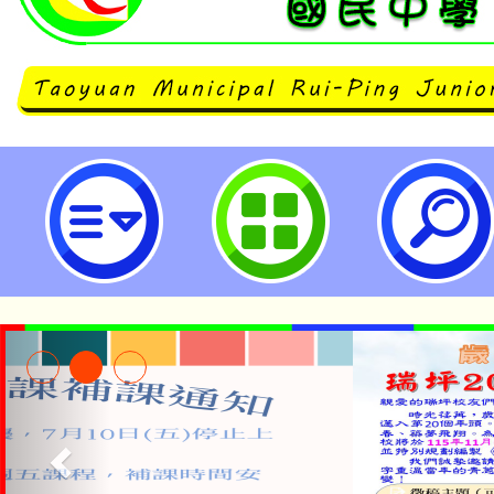
neilrpjhstyc網站設計者：徐嘉裕 N