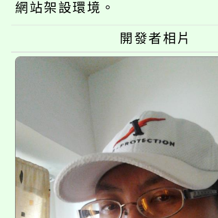
桃園市115學年度學生
縣市「校園短影音徵選
網站架設環境。
程，歡迎學生輔導中心
「桃園市補助參觀特色
要點
門員」簡章及活動海報
心理、諮商輔導、社會
開發者相片
115年度「教育部表揚
展演活動實施計畫」
踴躍報名參加。
系所師生報名參加。
義教育推展貢獻獎」