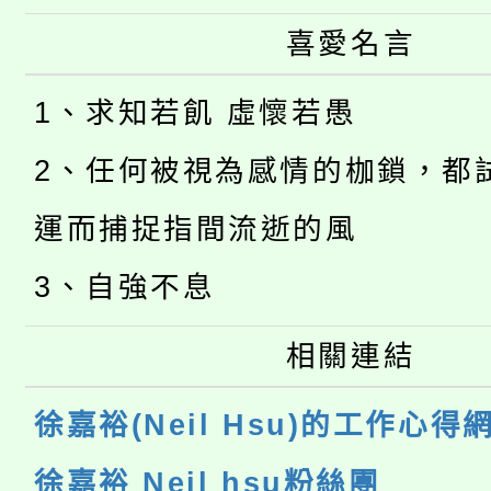
喜愛名言
1、求知若飢 虛懷若愚
2、任何被視為感情的枷鎖，都
運而捕捉指間流逝的風
3、自強不息
相關連結
徐嘉裕(Neil Hsu)的工作心得
徐嘉裕 Neil hsu粉絲團