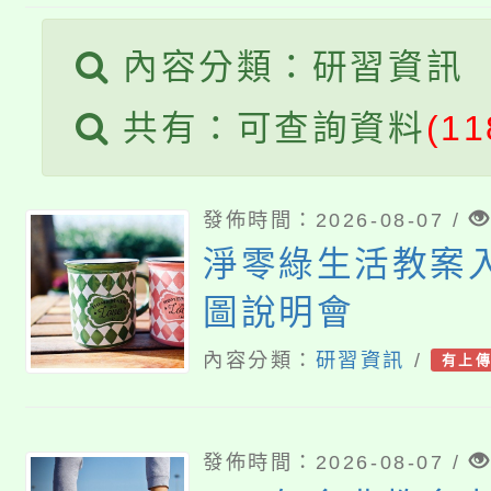
桃園市115學年度學生
車」活動
內容分類：研習資訊
公告本校115學年度第
生本土語及新住民語歌
共有：可查詢資料
(11
公告本校115學年度第
代理(課)教師甄選結果(
轉知中國文化大學推廣
代理(課)教師甄選結果(
發佈時間：2026-08-07 /
《TA101》溝通分析
淨零綠生活教案
圖說明會
程，歡迎學生輔導中心
內容分類：
研習資訊
/
有上
心理、諮商輔導、社會
系所師生報名參加。
發佈時間：2026-08-07 /