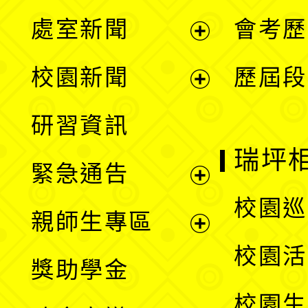
處室新聞
會考歷
展
校園新聞
歷屆段
開
展
研習資訊
選
開
瑞坪
緊急通告
單
選
展
校園巡
親師生專區
單
開
展
校園活
獎助學金
選
開
校園生