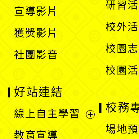
展
研習活
宣導影片
單
選
開
校外活
獲獎影片
單
選
校園志
社團影音
單
校園活
好站連結
校務
線上自主學習
展
場地預
教育宣導