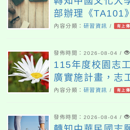
轉知中國文化大
部辦理《TA10
基礎認證課程，
內容分類：
研習資訊
/
有上
導中心人員，以
商輔導、社會工
發佈時間：2026-08-04 /
所師生報名參加
115年度校園志
廣實施計畫，志
「生命繪本動起
內容分類：
研習資訊
/
有上
具醫生」研習
發佈時間：2026-08-04 /
轉知中華民國志