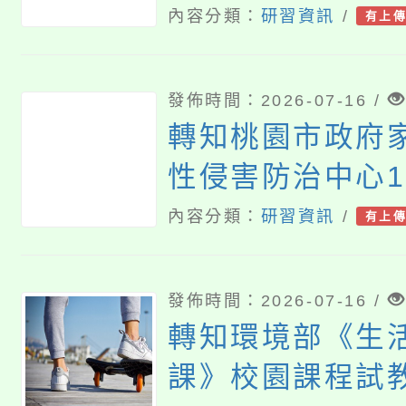
法人勵馨社會福
內容分類：
研習資訊
/
有上
會辦理「115年
懷孕服務專業人
發佈時間：2026-07-16 /
練」一案 ，詳如
轉知桃園市政府
照。
性侵害防治中心1
「性別暴力防治
內容分類：
研習資訊
/
有上
展」活動計畫書
迎師生踴躍報名
發佈時間：2026-07-16 /
轉知環境部《生
課》校園課程試