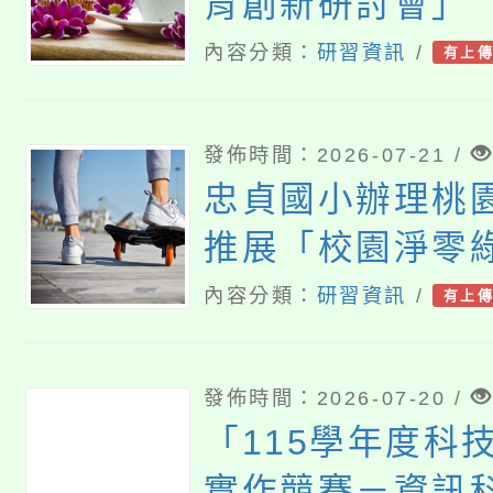
育創新研討會」
內容分類：
研習資訊
/
有上
發佈時間：2026-07-21 /
忠貞國小辦理桃園
推展「校園淨零
案徵選暨獎勵計
內容分類：
研習資訊
/
有上
校踴躍參加
發佈時間：2026-07-20 /
「115學年度科
實作競賽－資訊