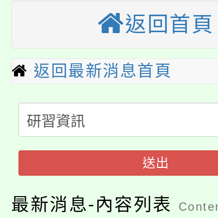
公告本校115學年度第
生本土語及新住民語歌
返回首頁
公告本校115學年度第
代理(課)教師甄選結果(
轉知中國文化大學推廣
代理(課)教師甄選結果(
返回最新消息首頁
淨零綠生活教案入校路
《TA101》溝通分析
115年食農教育專業人
會
程，歡迎學生輔導中心
學期銜接期間理賠案件
程
心理、諮商輔導、社會
淨零綠領人才培育課程
送出
學籍身 分審查程序及
系所師生報名參加。
公告本校115學年度第1
版
最新消息-內容列表
Conten
「2026金融保險知識
代理(課)教師甄選結果(