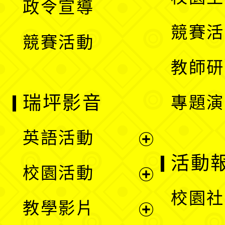
政令宣導
單
選
競賽活
競賽活動
單
教師研
瑞坪影音
專題演
英語活動
展
活動
校園活動
開
展
校園社
教學影片
選
開