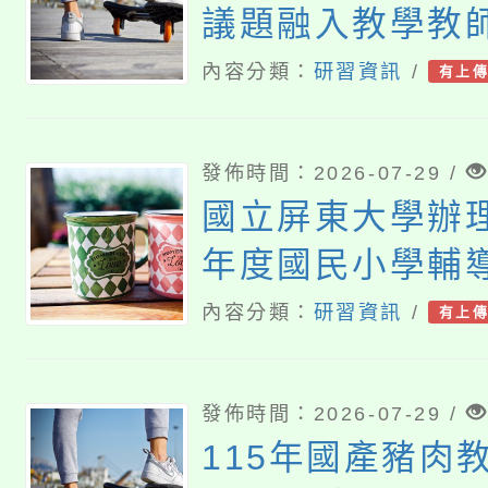
議題融入教學教
坊─「3Q達人生
內容分類：
研習資訊
/
有上
命教育主題研習
各校派員參與，
發佈時間：2026-07-29 /
國立屏東大學辦理
年度國民小學輔
後教育學分班」
內容分類：
研習資訊
/
有上
生)一案，請查照
發佈時間：2026-07-29 /
115年國產豬肉