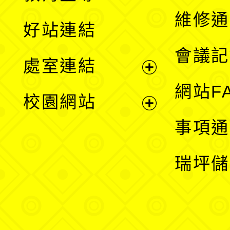
開
維修通
好站連結
選
會議記
處室連結
單
展
網站F
校園網站
開
展
事項通
選
開
瑞坪儲
單
選
單