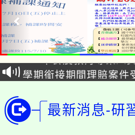
淨零綠生活教案入校路
115年食農教育專業人
會
學期銜接期間理賠案件
程
淨零綠領人才培育課程
學籍身 分審查程序及
公告本校115學年度第1
版
最新消息-研
「2026金融保險知識
代理(課)教師甄選結果(
桃園市115學年度學生
車」活動