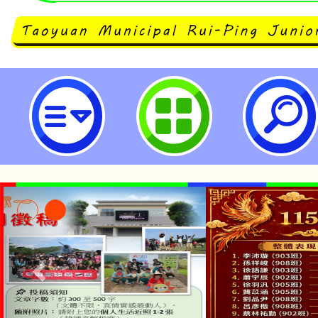
neilrpjhstyc網站設計者：徐嘉裕 N