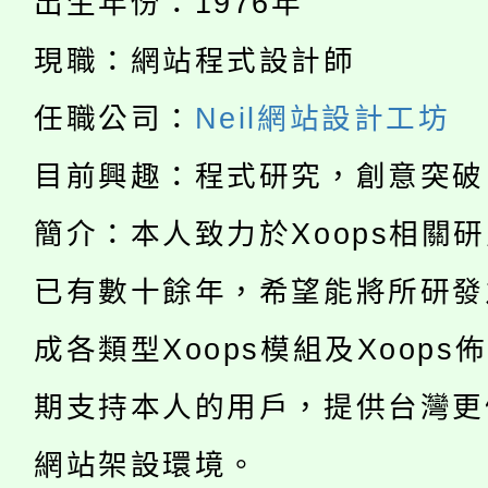
出生年份：1976年
115年食農教育專業人
會
現職：網站程式設計師
「本色祭」8/29、30
程
任職公司：
Neil網站設計工坊
8/21下午1時於龍潭區
場熱烈登場!
目前興趣：程式研究，創意突破
YOUNG桃局內行報名
徵才活動。
簡介：本人致力於Xoops相關
8月14至27日，桃園
局官網。
已有數十餘年，希望能將所研發
115年桃園市運動會8/1
開!
桃園市低收入戶享有免
成各類型Xoops模組及Xoops
田徑場及游泳池舉行。
大園自造教育及科技中心
期支持本人的用戶，提供台灣更
視費優惠，中低收入戶
大溪自造教育及科技中心
份教師增能研習
網站架設環境。
半價優惠，詳情可洽有