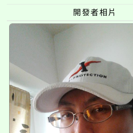
淨零綠生活教案入校路
份教師研習
者。
開發者相片
115年食農教育專業人
會
程