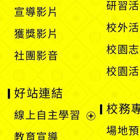
開
展
研習活
宣導影片
單
選
開
校外活
獲獎影片
單
選
校園志
社團影音
單
校園活
好站連結
校務
線上自主學習
展
場地預
教育宣導