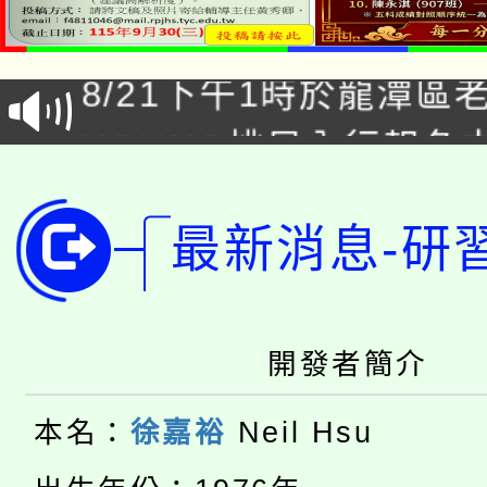
「本色祭」8/29、30
8/21下午1時於龍潭區
場熱烈登場!
YOUNG桃局內行報名
徵才活動。
8月14至27日，桃園
局官網。
115年桃園市運動會8/1
最新消息-研
開!
桃園市低收入戶享有免
田徑場及游泳池舉行。
大園自造教育及科技中心
視費優惠，中低收入戶
開發者簡介
大溪自造教育及科技中心
份教師增能研習
半價優惠，詳情可洽有
本名：
徐嘉裕
Neil Hsu
淨零綠生活教案入校路
份教師研習
者。