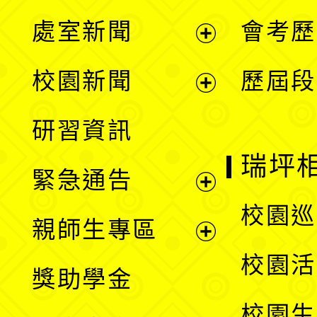
處室新聞
會考歷
展
校園新聞
歷屆段
開
展
研習資訊
選
開
瑞坪
緊急通告
單
選
展
校園巡
親師生專區
單
開
展
校園活
獎助學金
選
開
校園生