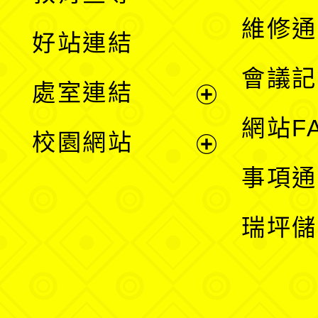
開
維修通
好站連結
選
會議記
處室連結
單
展
網站F
校園網站
開
展
事項通
選
開
瑞坪儲
單
選
單