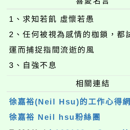
喜愛名言
1、求知若飢 虛懷若愚
2、任何被視為感情的枷鎖，都
運而捕捉指間流逝的風
3、自強不息
相關連結
徐嘉裕(Neil Hsu)的工作心得
徐嘉裕 Neil hsu粉絲團