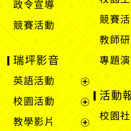
政令宣導
單
選
競賽活
競賽活動
單
教師研
瑞坪影音
專題演
英語活動
展
活動
校園活動
開
展
校園社
教學影片
選