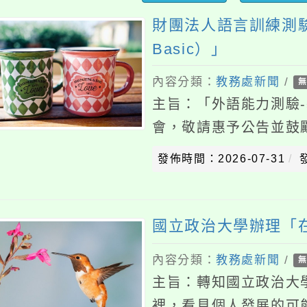
財團法人語言訓練測驗中心「
Basic）」
內容分類：
教務處新聞
/
無上傳附
主旨：「外語能力測驗-基礎級（
會，敬請惠予公告並鼓勵貴
說明：一、「外語能力測驗-基礎
發佈時間：2026-07-31
發佈者
日、
國立政治大學辦理「在實驗
內容分類：
教務處新聞
/
無上傳附
主旨：轉知國立政治大學教
裡，看見個人發展的可能性」推
明：一、依據國立政治大學115
發佈時間：2026-07-23
發佈者