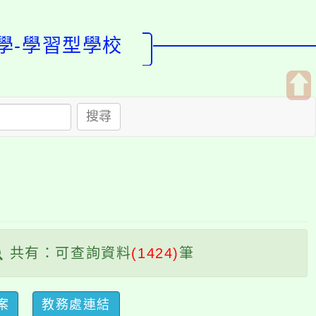
學習型學校
開
搜尋
啟
上
方
區
塊
：可查詢資料
(1424)
筆
教務處連結