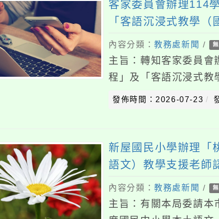
程」及「客語沉浸式教學（
表會，請踴躍報名參加，請
發佈時間：2026-07-23
發佈者
簡稱客委會）115
新屋國民小學辦理「桃園市
語文）教學支援老師認證
於 115 年 7 月 26 日辦
內容分類：
教務處新聞
/
無上傳附
主旨：有關本局委請本市新屋
度國民中小學本土語文（客
威颱風影響停課，調整於11
發佈時間：2026-07-23
發佈者
明：一、依據本
中國文化大學預計辦理11
分班綜合活動領域－家政專