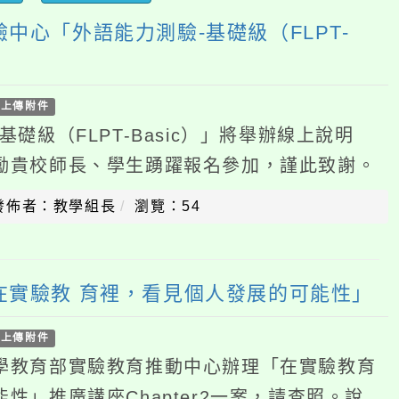
外語能力測驗-基礎級（FLPT-
件
FLPT-Basic）」將舉辦線上說明
校師長、學生踴躍報名參加，謹此致謝。
級（FLPT-Basic）」是專為臺灣
：教學組長
瀏覽：54
教 育裡，看見個人發展的可能性」
件
育部實驗教育推動中心辦理「在實驗教育
廣講座Chapter2一案，請查照。說
年7月20日政院教字第1151300196號
：教學組長
瀏覽：66