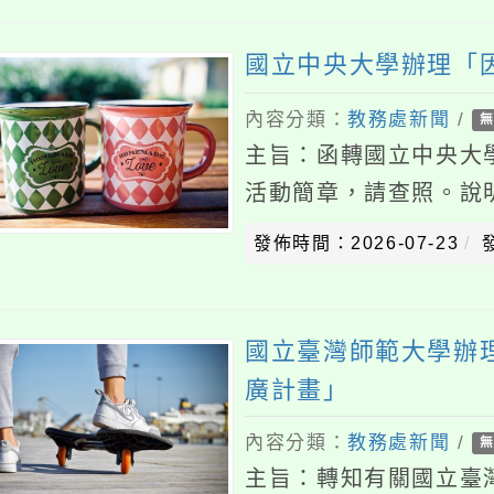
內容分類：
教務處新聞
/
無上傳附
主旨：函轉國立中央大學辦理
活動簡章，請查照。說明：一
習字第1158500136號
發佈時間：2026-07-23
發佈者
習
國立臺灣師範大學辦理11
廣計畫」
內容分類：
教務處新聞
/
無上傳附
主旨：轉知有關國立臺灣師範
源建置暨推廣計畫」線上專
照。說明：一、依據國立臺灣
發佈時間：2026-07-23
發佈者
115101