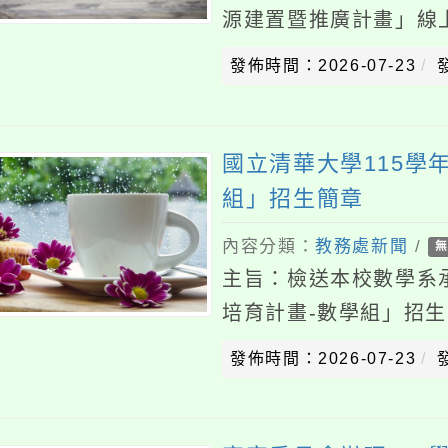
國立清華大學115學年「
組」招生簡章
內容分類：
教務處新聞
/
無上傳附
主旨：檢送本校數學系承辦教
培育計畫-數學組」招生簡章
究潛能之學生踴躍報名參加
發佈時間：2026-07-23
發佈者
地點：115年9
客家委員會辦理114學年
「客語沉浸式教學（國民
會
內容分類：
教務處新聞
/
無上傳附
主旨：轉知客家委員會辦理1