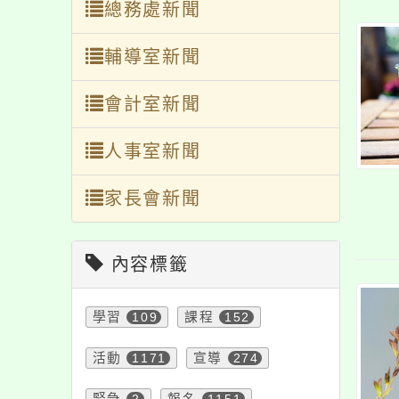
輔導室新聞
會計室新聞
人事室新聞
家長會新聞
內容標籤
學習
109
課程
152
活動
1171
宣導
274
緊急
2
報名
1151
教學
38
特色
6
資訊
337