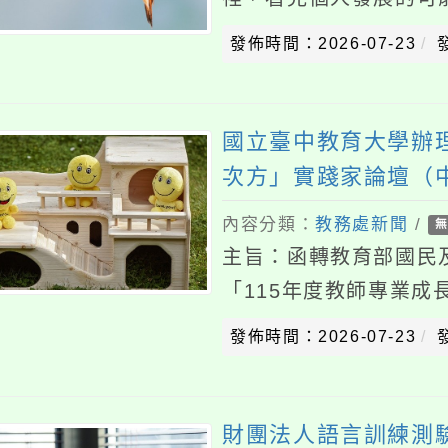
國立臺中教育大學辦理「1
次方」實踐家論壇（中區
內容分類：
教務處新聞
/
無上傳附
主旨：函轉教育部國民及學
「115年度教師專業成長研
場）」實施計畫1份，請查照
發佈時間：2026-07-23
發佈者
年7月20日臺中
財團法人語言訓練測驗中
內容分類：
教務處新聞
/
無上傳附
主旨：「全民英檢」中級、