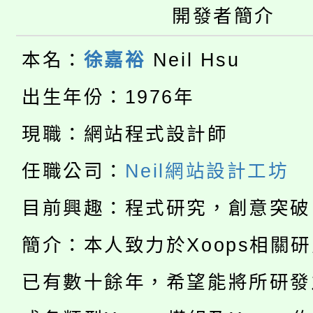
大園自造教育及科技中心
開發者簡介
視費優惠，中低收入戶
大溪自造教育及科技中心
份教師增能研習
半價優惠，詳情可洽有
本名：
徐嘉裕
Neil Hsu
淨零綠生活教案入校路
份教師研習
出生年份：1976年
者。
115年食農教育專業人
會
現職：網站程式設計師
「本色祭」8/29、30
程
任職公司：
Neil網站設計工坊
8/21下午1時於龍潭區
場熱烈登場!
目前興趣：程式研究，創意突破
YOUNG桃局內行報名
徵才活動。
簡介：本人致力於Xoops相關
8月14至27日，桃園
局官網。
已有數十餘年，希望能將所研發
115年桃園市運動會8/1
開!