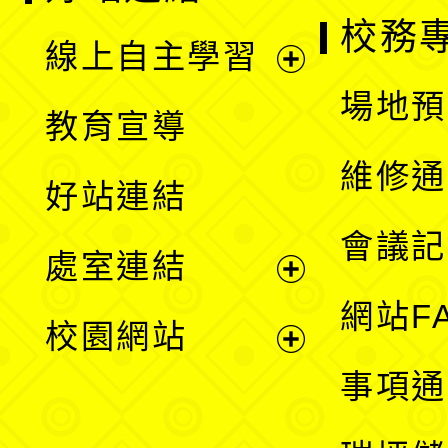
校務
線上自主學習
展
場地預
教育宣導
開
維修通
好站連結
選
會議記
處室連結
單
展
網站F
校園網站
開
展
事項通
選
開