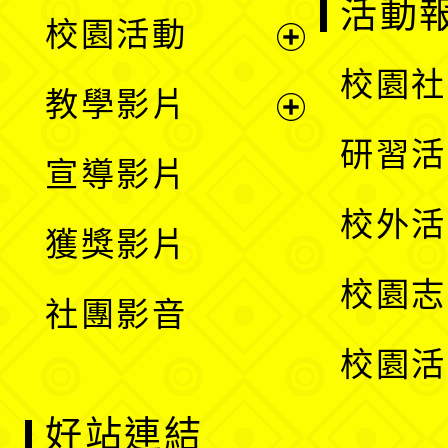
展
活動
校園活動
開
展
校園社
教學影片
選
開
展
研習活
宣導影片
單
選
開
校外活
獲獎影片
單
選
校園志
社團影音
單
校園活
好站連結