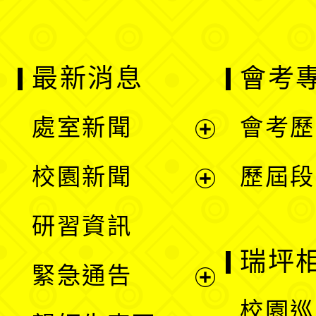
最新消息
會考
處室新聞
會考歷
展
校園新聞
歷屆段
開
展
研習資訊
選
開
瑞坪
緊急通告
單
選
展
校園巡