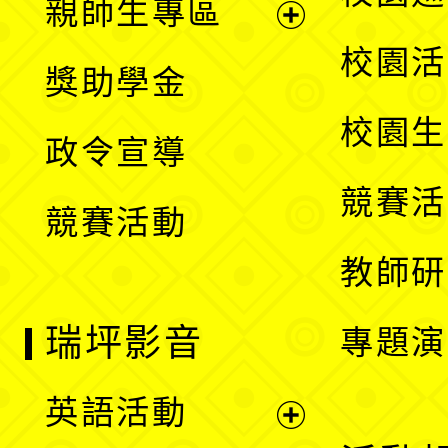
親師生專區
單
開
展
校園活
獎助學金
選
開
校園生
政令宣導
單
選
競賽活
競賽活動
單
教師研
瑞坪影音
專題演
英語活動