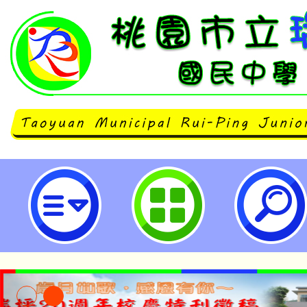
neilrpjhstyc網站設計者：徐嘉裕 N