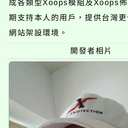
成各類型Xoops模組及Xoops
桃園市低收入戶享有免
田徑場及游泳池舉行。
期支持本人的用戶，提供台灣更
大園自造教育及科技中心
視費優惠，中低收入戶
網站架設環境。
大溪自造教育及科技中心
份教師增能研習
半價優惠，詳情可洽有
淨零綠生活教案入校路
開發者相片
份教師研習
者。
115年食農教育專業人
會
程