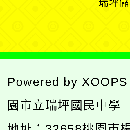
瑞坪儲
單
選
單
Powered by
XOOPS
園市立瑞坪國民中學
地址：
32658桃園市