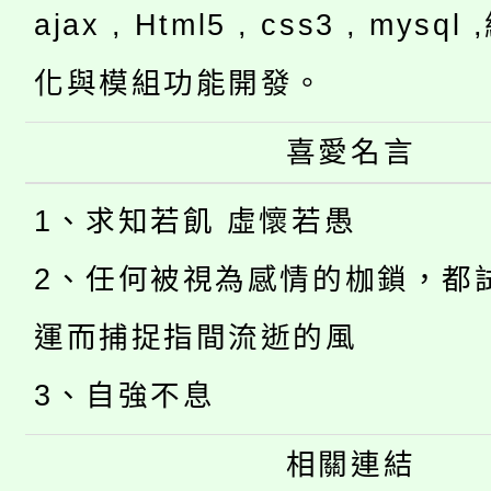
ajax , Html5 , css3 , mysq
化與模組功能開發。
喜愛名言
1、求知若飢 虛懷若愚
2、任何被視為感情的枷鎖，都
運而捕捉指間流逝的風
3、自強不息
相關連結