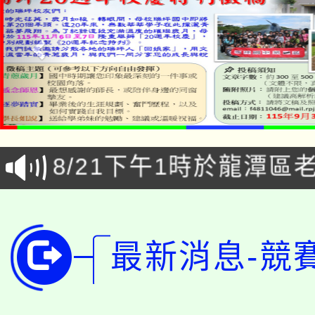
「本色祭」8/29、30
8/21下午1時於龍潭區
場熱烈登場!
YOUNG桃局內行報名
徵才活動。
8月14至27日，桃園
局官網。
最新消息-競
115年桃園市運動會8/1
開!
桃園市低收入戶享有免
田徑場及游泳池舉行。