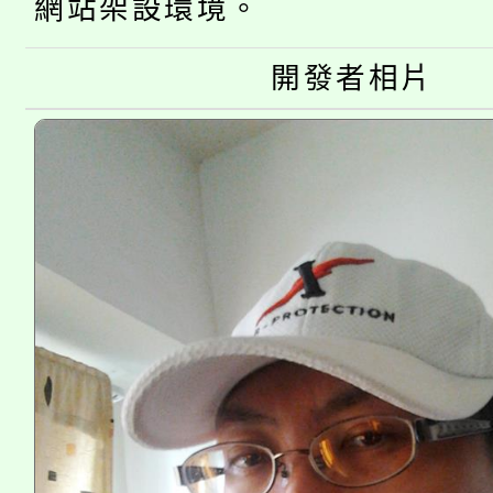
網站架設環境。
大溪自造教育及科技中心
份教師增能研習
半價優惠，詳情可洽有
淨零綠生活教案入校路
開發者相片
份教師研習
者。
115年食農教育專業人
會
程