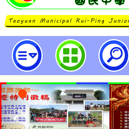
neilrpjhstyc網站設計者：徐嘉裕 N