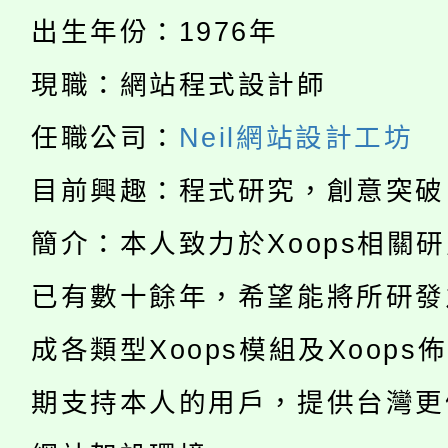
淨零綠生活教案入校路
份教師研習
出生年份：1976年
者。
115年食農教育專業人
會
現職：網站程式設計師
「本色祭」8/29、30
程
任職公司：
Neil網站設計工坊
8/21下午1時於龍潭區
場熱烈登場!
目前興趣：程式研究，創意突破
YOUNG桃局內行報名
徵才活動。
簡介：本人致力於Xoops相關
8月14至27日，桃園
局官網。
已有數十餘年，希望能將所研發
115年桃園市運動會8/1
開!
成各類型Xoops模組及Xoops
桃園市低收入戶享有免
田徑場及游泳池舉行。
期支持本人的用戶，提供台灣更
大園自造教育及科技中心
視費優惠，中低收入戶