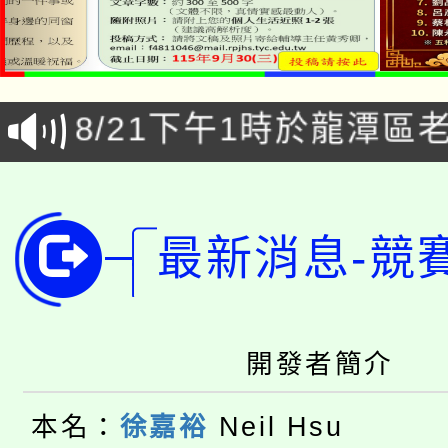
「本色祭」8/29、30
8/21下午1時於龍潭區
場熱烈登場!
YOUNG桃局內行報名
徵才活動。
8月14至27日，桃園
局官網。
最新消息-競
115年桃園市運動會8/1
開!
桃園市低收入戶享有免
田徑場及游泳池舉行。
大園自造教育及科技中心
開發者簡介
視費優惠，中低收入戶
大溪自造教育及科技中心
份教師增能研習
半價優惠，詳情可洽有
本名：
徐嘉裕
Neil Hsu