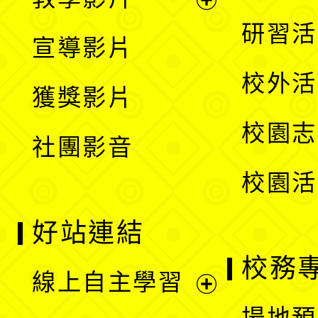
選
開
展
研習活
宣導影片
單
選
開
校外活
獲獎影片
單
選
校園志
社團影音
單
校園活
好站連結
校務
線上自主學習
展
場地預