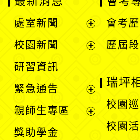
最新消息
會考
處室新聞
會考歷
展
校園新聞
歷屆段
開
展
研習資訊
選
開
瑞坪
緊急通告
單
選
展
校園巡
親師生專區
單
開
展
校園活
獎助學金
選