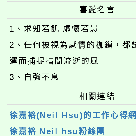
喜愛名言
1、求知若飢 虛懷若愚
2、任何被視為感情的枷鎖，都
運而捕捉指間流逝的風
3、自強不息
相關連結
徐嘉裕(Neil Hsu)的工作心得
徐嘉裕 Neil hsu粉絲團