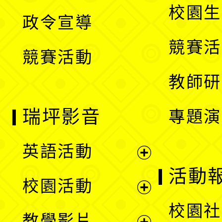
開
校園生
政令宣導
單
選
競賽活
競賽活動
單
教師研
瑞坪影音
專題演
英語活動
展
活動
校園活動
開
展
校園社
教學影片