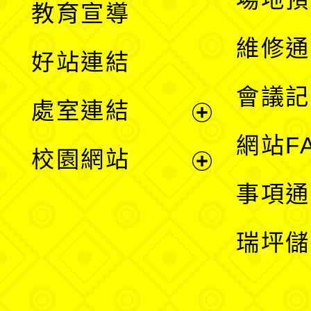
教育宣導
開
維修通
好站連結
選
會議記
處室連結
單
展
網站F
校園網站
開
展
事項通
選
開
瑞坪儲
單
選