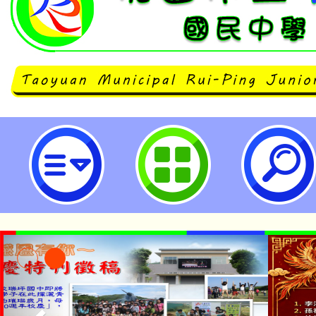
neilrpjhstyc網站設計者：徐嘉裕 N