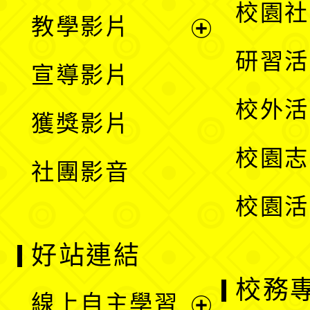
開
展
校園社
教學影片
選
開
展
研習活
宣導影片
單
選
開
校外活
獲獎影片
單
選
校園志
社團影音
單
校園活
好站連結
校務
線上自主學習