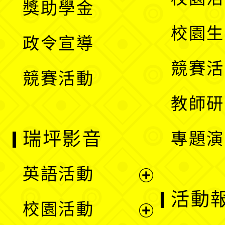
獎助學金
選
開
校園生
政令宣導
單
選
競賽活
競賽活動
單
教師研
瑞坪影音
專題演
英語活動
展
活動
校園活動