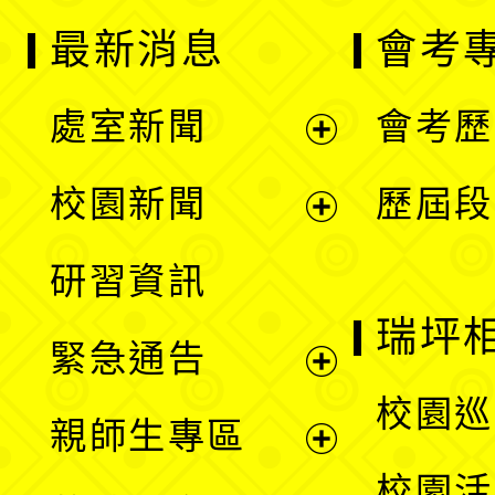
最新消息
會考
處室新聞
會考歷
展
校園新聞
歷屆段
開
展
研習資訊
選
開
瑞坪
緊急通告
單
選
展
校園巡
親師生專區
單
開
展
校園活