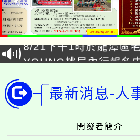
「本色祭」8/29、30
8/21下午1時於龍潭區
場熱烈登場!
YOUNG桃局內行報名
徵才活動。
8月14至27日，桃園
局官網。
115年桃園市運動會8/1
開!
最新消息-人
桃園市低收入戶享有免
田徑場及游泳池舉行。
大園自造教育及科技中心
視費優惠，中低收入戶
開發者簡介
大溪自造教育及科技中心
份教師增能研習
半價優惠，詳情可洽有