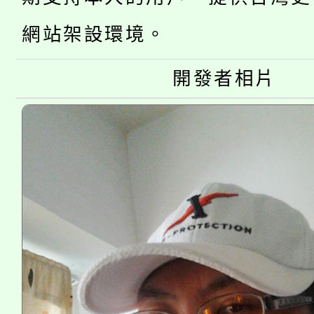
大溪自造教育及科技中心
份教師增能研習
半價優惠，詳情可洽有
網站架設環境。
淨零綠生活教案入校路
份教師研習
者。
開發者相片
115年食農教育專業人
會
程