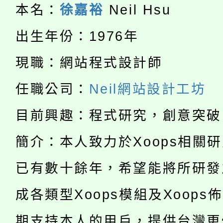
本名：
徐嘉裕
Neil Hsu
淨零綠生活教案入校路
份教師研習
者。
出生年份：1976年
115年食農教育專業人
會
現職：網站程式設計師
「本色祭」8/29、30
程
任職公司：
Neil網站設計工坊
8/21下午1時於龍潭區
場熱烈登場!
目前興趣：程式研究，創意突破
YOUNG桃局內行報名
徵才活動。
8月14至27日，桃園
簡介：本人致力於Xoops相關
局官網。
115年桃園市運動會8/1
已有數十餘年，希望能將所研發
開!
桃園市低收入戶享有免
田徑場及游泳池舉行。
成各類型Xoops模組及Xoops
大園自造教育及科技中心
視費優惠，中低收入戶
期支持本人的用戶，提供台灣更