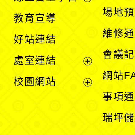
展
場地預
教育宣導
開
維修通
好站連結
選
會議記
處室連結
單
展
網站F
校園網站
開
展
事項通
選
開
瑞坪儲
單
選