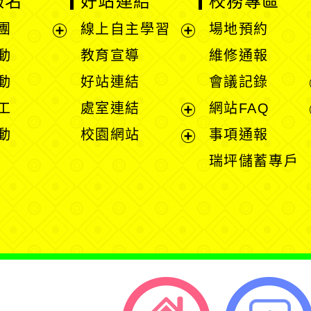
報名
好站連結
校務專區
團
線上自主學習
場地預約
展
展
動
教育宣導
維修通報
開
開
動
好站連結
會議記錄
選
選
工
處室連結
網站FAQ
單
單
展
動
校園網站
事項通報
開
展
瑞坪儲蓄專戶
選
開
單
選
單