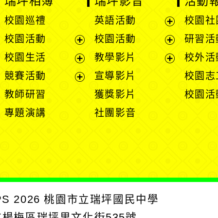
瑞坪相簿
瑞坪影音
活動
校園巡禮
英語活動
校園社
展
校園活動
校園活動
研習活
開
展
展
校園生活
教學影片
校外活
選
開
開
展
展
競賽活動
宣導影片
校園志
單
選
選
開
開
展
教師研習
獲獎影片
校園活
單
單
選
選
開
專題演講
社團影音
單
單
選
單
PS
2026
桃園市立瑞坪國民中學
園市楊梅區瑞坪里文化街535號