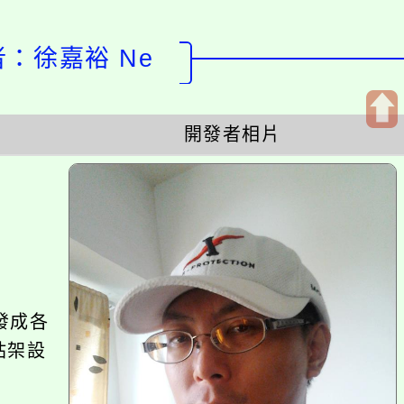
計者：徐嘉裕 Ne
開發者相片
開
啟
上
方
區
塊
發成各
站架設