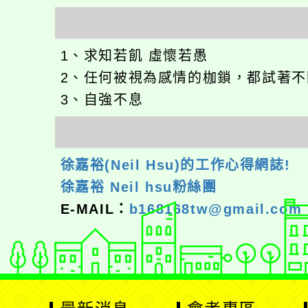
1、求知若飢 虛懷若愚
2、任何被視為感情的枷鎖，都試著
3、自強不息
徐嘉裕(Neil Hsu)的工作心得網誌!
徐嘉裕 Neil hsu粉絲團
E-MAIL：
b168168tw@gmail.com