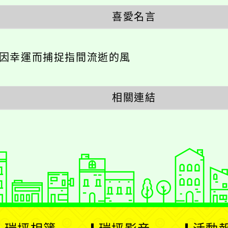
喜愛名言
不因幸運而捕捉指間流逝的風
相關連結