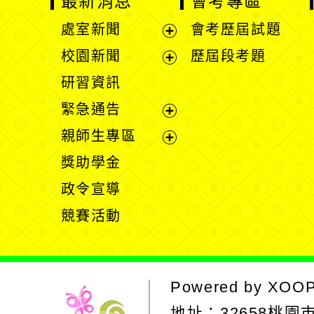
最新消息
會考專區
處室新聞
會考歷屆試題
展
校園新聞
歷屆段考題
開
展
研習資訊
選
開
緊急通告
單
選
展
親師生專區
單
開
展
獎助學金
選
開
政令宣導
單
選
競賽活動
單
Powered by
XOO
地址：
32658桃