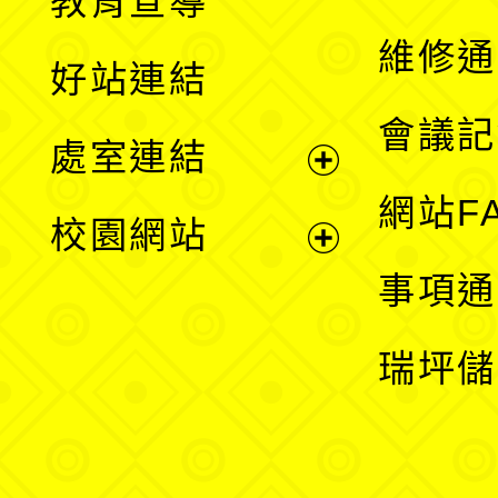
教育宣導
開
維修通
好站連結
選
會議記
處室連結
單
展
網站F
校園網站
開
展
事項通
選
開
瑞坪儲
單
選
單