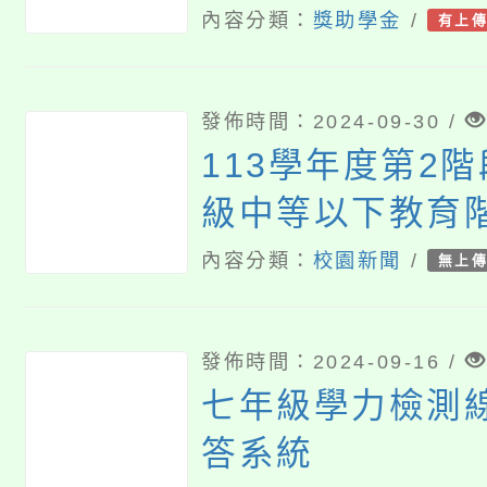
申請案
內容分類：
獎助學金
/
有上
發佈時間：2024-09-30 /
113學年度第2
級中等以下教育
型態實驗教育」
內容分類：
校園新聞
/
無上
暨機構申請作業
書撰寫規定及申
發佈時間：2024-09-16 /
圖
七年級學力檢測
答系統