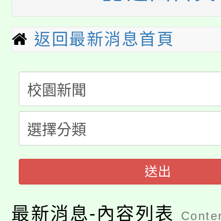
「桃園市補助參觀特色
要點
門員」簡章及活動海報
心理、諮商輔導、社會
返回最新消息首頁
115年度「教育部表揚
展演活動實施計畫」
踴躍報名參加。
系所師生報名參加。
公告本校115學年度第1
義教育推展貢獻獎」
「2026金融保險知識
代理(課)教師甄選結果(
桃園市115學年度學生
車」活動
公告本校115學年度第
生本土語及新住民語歌
公告本校115學年度第
代理(課)教師甄選結果(
送出
轉知中國文化大學推廣
代理(課)教師甄選結果(
轉知苗栗縣政府辦理11
最新消息-內容列表
《TA101》溝通分析
Conten