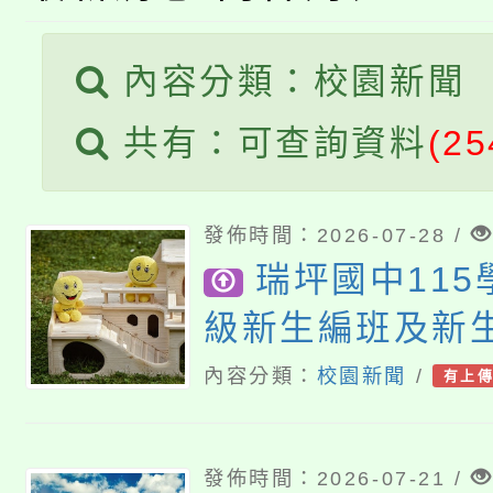
桃園市115學年度學生
縣市「校園短影音徵選
程，歡迎學生輔導中心
內容分類：校園新聞
「桃園市補助參觀特色
要點
門員」簡章及活動海報
心理、諮商輔導、社會
共有：可查詢資料
(25
115年度「教育部表揚
展演活動實施計畫」
踴躍報名參加。
系所師生報名參加。
義教育推展貢獻獎」
發佈時間：2026-07-28 /
瑞坪國中11
級新生編班及新
結果
內容分類：
校園新聞
/
有上
發佈時間：2026-07-21 /