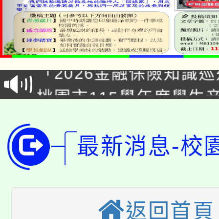
公告本校115學年度第1
「2026金融保險知識
代理(課)教師甄選結果(
桃園市115學年度學生
車」活動
公告本校115學年度第
生本土語及新住民語歌
公告本校115學年度第
代理(課)教師甄選結果(
最新消息-校
轉知中國文化大學推廣
代理(課)教師甄選結果(
轉知苗栗縣政府辦理11
《TA101》溝通分析
返回首頁
桃園市115學年度學生
縣市「校園短影音徵選
程，歡迎學生輔導中心