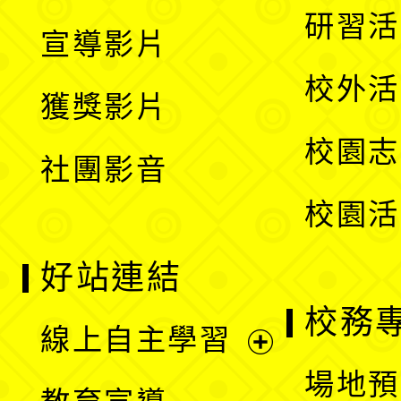
選
開
展
研習活
宣導影片
單
選
開
校外活
獲獎影片
單
選
校園志
社團影音
單
校園活
好站連結
校務
線上自主學習
展
場地預