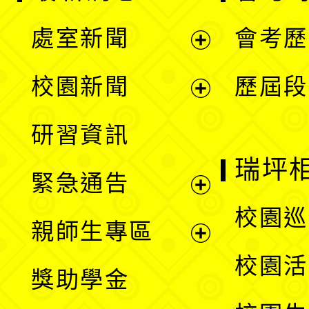
處室新聞
會考歷
展
校園新聞
歷屆段
開
展
研習資訊
選
開
瑞坪
緊急通告
單
選
展
校園巡
親師生專區
單
開
展
校園活
獎助學金
選
開