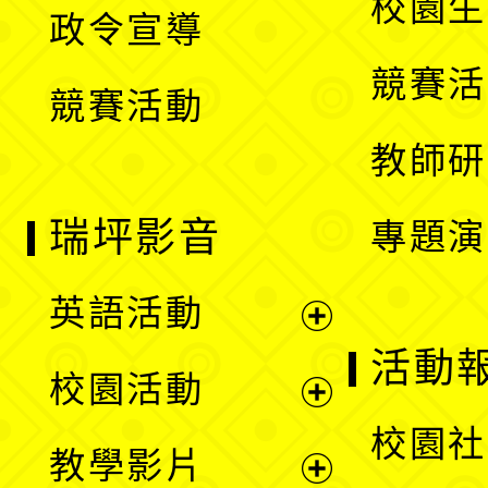
校園生
政令宣導
單
選
競賽活
競賽活動
單
教師研
瑞坪影音
專題演
英語活動
展
活動
校園活動
開
展
校園社
教學影片