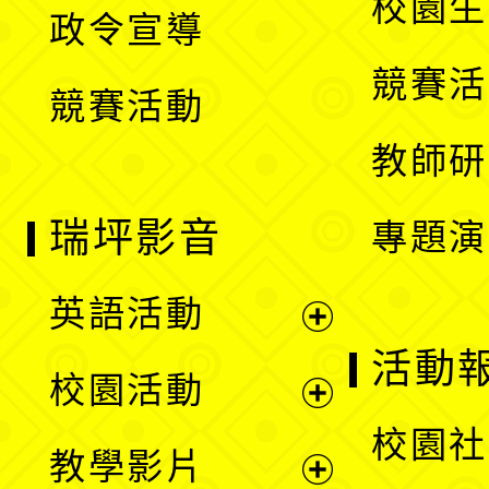
校園生
政令宣導
單
選
競賽活
競賽活動
單
教師研
瑞坪影音
專題演
英語活動
展
活動
校園活動
開
展
校園社
教學影片