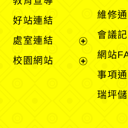
教育宣導
開
維修通
好站連結
選
會議記
處室連結
單
展
網站F
校園網站
開
展
事項通
選
開
瑞坪儲
單
選
單