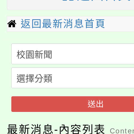
公告本校115學年度第
代理(課)教師甄選結果(
轉知中國文化大學推廣
代理(課)教師甄選結果(
返回最新消息首頁
淨零綠生活教案入校路
《TA101》溝通分析
115年食農教育專業人
會
程，歡迎學生輔導中心
學期銜接期間理賠案件
程
心理、諮商輔導、社會
淨零綠領人才培育課程
學籍身 分審查程序及
系所師生報名參加。
公告本校115學年度第1
版
送出
「2026金融保險知識
代理(課)教師甄選結果(
桃園市115學年度學生
車」活動
最新消息-內容列表
Conten