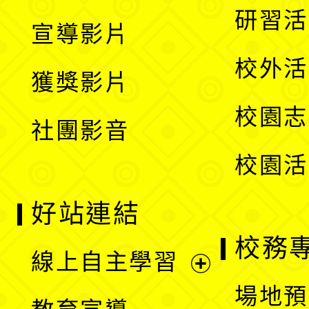
選
開
展
研習活
宣導影片
單
選
開
校外活
獲獎影片
單
選
校園志
社團影音
單
校園活
好站連結
校務
線上自主學習
展
場地預