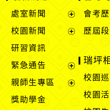
處室新聞
會考歷
展
校園新聞
歷屆段
開
展
研習資訊
選
開
瑞坪
緊急通告
單
選
展
校園巡
親師生專區
單
開
展
校園活
獎助學金
選
開