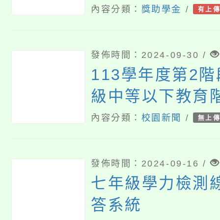
申請案
內容分類：
獎助學金
/
有上
發佈時間：2024-09-30 /
113學年度第2
級中等以下教育
型態實驗教育」
內容分類：
校園新聞
/
無上
暨機構申請作業
書撰寫規定及申
發佈時間：2024-09-16 /
圖
七年級學力檢測
答系統