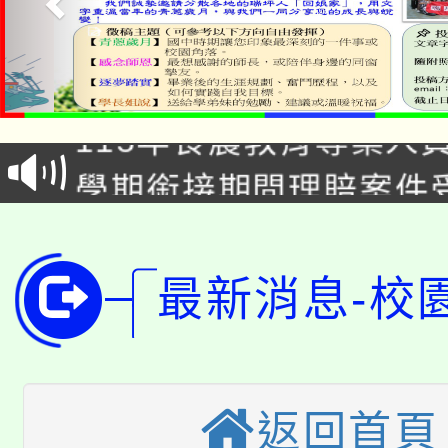
淨零綠生活教案入校路
115年食農教育專業人
會
學期銜接期間理賠案件
程
淨零綠領人才培育課程
學籍身 分審查程序及
公告本校115學年度第1
版
最新消息-校
「2026金融保險知識
代理(課)教師甄選結果(
桃園市115學年度學生
車」活動
公告本校115學年度第
生本土語及新住民語歌
返回首頁