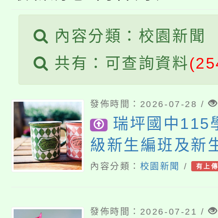
公告本校115學年度第
生本土語及新住民語歌
公告本校115學年度第
內容分類：校園新聞
代理(課)教師甄選結果(
轉知中國文化大學推廣
代理(課)教師甄選結果(
共有：可查詢資料
(25
《TA101》溝通分析
發佈時間：2026-07-28 /
程，歡迎學生輔導中心
瑞坪國中11
心理、諮商輔導、社會
級新生編班及新
結果
系所師生報名參加。
內容分類：
校園新聞
/
有上
發佈時間：2026-07-21 /