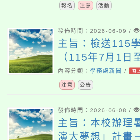
賽」簡章
報名
注意
活動
發佈時間：2026-06-09 /
主旨：檢送115
（115年7月1日
日）本府所屬各
內容分類：
學務處新聞
/
有
學校志願服務學
注意
公告
表1份，詳如說明
照。
發佈時間：2026-06-08 /
主旨：本校辦理
演大夢想」計畫