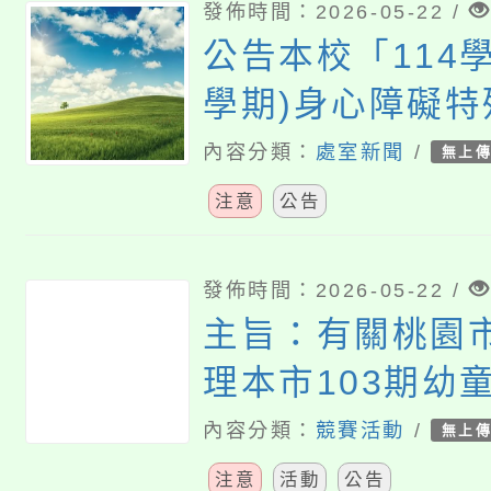
發佈時間：2026-05-22 /
公告本校「114學
學期)身心障礙
方案」特教學生
內容分類：
處室新聞
/
無上
務第1４次甄選
注意
公告
發佈時間：2026-05-22 /
主旨：有關桃園
理本市103期幼
木章基本訓練延
內容分類：
競賽活動
/
無上
案，請查照。
注意
活動
公告