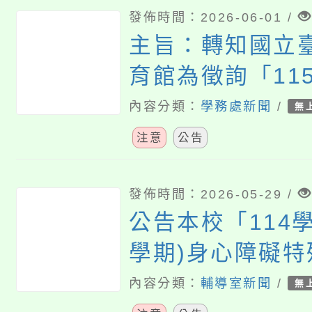
發佈時間：2026-06-01 /
主旨：轉知國立
育館為徵詢「11
國學生音樂比賽
內容分類：
學務處新聞
/
無
草案」修正意見
注意
公告
115年6月30日
如說明，請查照
發佈時間：2026-05-29 /
公告本校「114學
學期)身心障礙
方案」特教學生
內容分類：
輔導室新聞
/
無