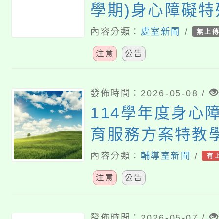
學期)身心障礙
方案」特教學生
內容分類：
處室新聞
/
無上
務第10次甄選結
注意
公告
發佈時間：2026-05-08 /
114學年度身心
育服務方案特教
第10-20次甄選
內容分類：
輔導室新聞
/
有
注意
公告
發佈時間：2026-05-07 /