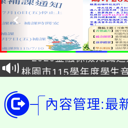
公告本校115學年度第1
「2026金融保險知識
代理(課)教師甄選結果(
桃園市115學年度學生
車」活動
公告本校115學年度第
生本土語及新住民語歌
公告本校115學年度第
代理(課)教師甄選結果(
內容管理:最
轉知中國文化大學推廣
代理(課)教師甄選結果(
轉知苗栗縣政府辦理11
《TA101》溝通分析