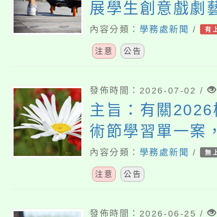
展學生創意戲劇
施計畫1份，請
內容分類：
學務處新聞
/
有
注意
公告
發佈時間：2026-07-02 /
主旨：有關202
術節學習單一案
內容分類：
學務處新聞
/
無
注意
公告
發佈時間：2026-06-25 /