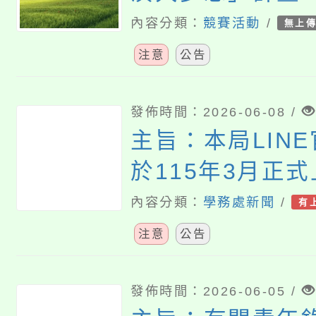
眼~城鄉共學青
內容分類：
競賽活動
/
無上
化傳承與數位創作(
注意
公告
the TRIBE – Yo
Filmmaking P
發佈時間：2026-06-08 /
主旨：本局LIN
作坊營隊活動，
於115年3月正
已提前超越預期
宣傳資訊1份，
內容分類：
學務處新聞
/
日起停止受理報
有
所屬並加強向原
注意
公告
照。
及家長宣導，請
發佈時間：2026-06-05 /