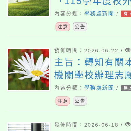
「115學年度校
優惠專案」相關
內容分類：
學務處新聞
/
有
惠予公告周知，
注意
公告
發佈時間：2026-06-22 /
主旨：轉知有關
機關學校辦理志
事宜，請衡酌志
內容分類：
學務處新聞
/
無
力及服務性質等
注意
公告
規劃服務時段一
照。
發佈時間：2026-06-18 /