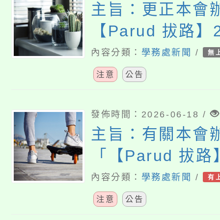
主旨：更正本會
【Parud 拔路】
行動教育獎助計
內容分類：
學務處新聞
/
無
一案，請貴校協
注意
公告
勵學生踴躍申請
發佈時間：2026-06-18 /
主旨：有關本會
「【Parud 拔路
化行動教育獎助
內容分類：
學務處新聞
/
有
理申請至115年6
注意
公告