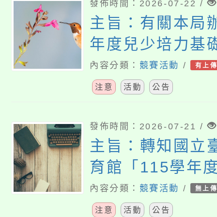
發佈時間：2026-07-22 /
主旨：有關本局辦
年度兒少培力基
本工作坊」，請
內容分類：
競賽活動
/
有上
知學生踴躍報名
注意
活動
公告
發佈時間：2026-07-21 /
主旨：轉知國立
育館「115學年
音樂比賽實施要
內容分類：
競賽活動
/
無上
請查照。
注意
活動
公告