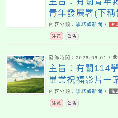
主旨：有關青年
青年發展署(下稱
「青年百億海外
內容分類：
學務處新聞
/
有
畫」辦理公假事
注意
公告
明，請查照。
發佈時間：2026-06-01 /
主旨：有關114
畢業祝福影片一
明，請查照。
內容分類：
學務處新聞
/
無
注意
公告