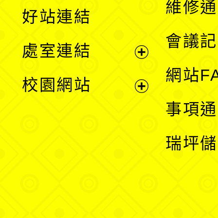
維修通
好站連結
選
會議記
處室連結
單
展
網站F
校園網站
開
展
事項通
選
開
瑞坪儲
單
選
單