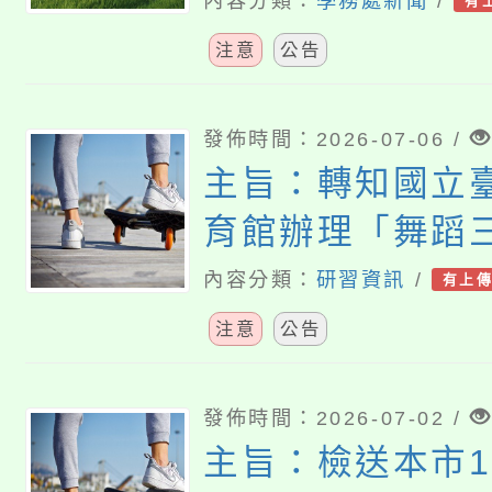
資源，即日起開
內容分類：
學務處新聞
/
有
案，請查照。
注意
公告
發佈時間：2026-07-06 /
主旨：轉知國立
育館辦理「舞蹈
你自己」教師研
內容分類：
研習資訊
/
有上
案，請轉知貴校
注意
公告
名參加，並核予
詳如說明，請查
發佈時間：2026-07-02 /
主旨：檢送本市1