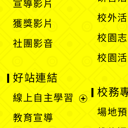
宣導影片
單
選
開
校外活
獲獎影片
單
選
校園志
社團影音
單
校園活
好站連結
校務
線上自主學習
展
場地預
教育宣導
開