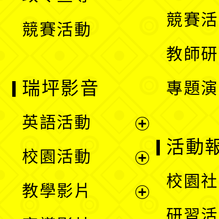
選
競賽活
競賽活動
單
教師研
瑞坪影音
專題演
英語活動
展
活動
校園活動
開
展
校園社
教學影片
選
開
展
研習活