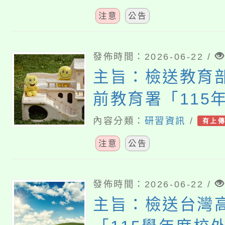
懇請 貴校協助
注意
公告
感荷。
發佈時間：2026-06-22 /
主旨：檢送教育
前教育署「115
童權利公約種子
內容分類：
研習資訊
/
有上
訓暨教案研發工
注意
公告
份，請查照。
發佈時間：2026-06-22 /
主旨：檢送台灣