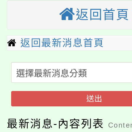
桃園市115學年度學生
縣市「校園短影音徵選
返回首頁
程，歡迎學生輔導中心
「桃園市補助參觀特色
要點
門員」簡章及活動海報
心理、諮商輔導、社會
115年度「教育部表揚
展演活動實施計畫」
返回最新消息首頁
踴躍報名參加。
系所師生報名參加。
公告本校115學年度第1
義教育推展貢獻獎」
「2026金融保險知識
代理(課)教師甄選結果(
桃園市115學年度學生
車」活動
公告本校115學年度第
送出
生本土語及新住民語歌
公告本校115學年度第
代理(課)教師甄選結果(
最新消息-內容列表
Conten
轉知中國文化大學推廣
代理(課)教師甄選結果(