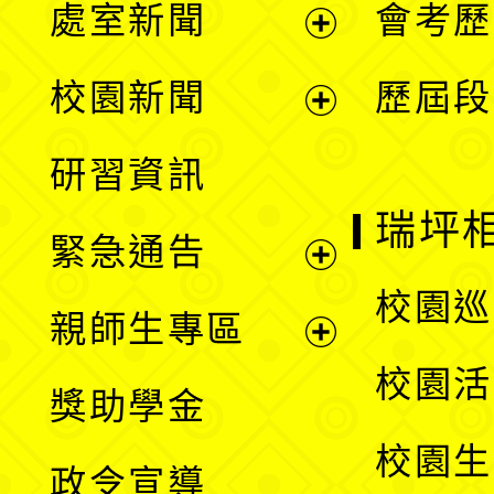
處室新聞
會考歷
展
校園新聞
歷屆段
開
展
研習資訊
選
開
瑞坪
緊急通告
單
選
展
校園巡
親師生專區
單
開
展
校園活
獎助學金
選
開
校園生
政令宣導
單