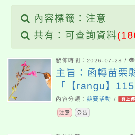
轉知苗栗縣政府辦理11
《TA101》溝通分析
內容標籤：注意
桃園市115學年度學生
縣市「校園短影音徵選
程，歡迎學生輔導中心
共有：可查詢資料
(18
「桃園市補助參觀特色
要點
門員」簡章及活動海報
心理、諮商輔導、社會
115年度「教育部表揚
展演活動實施計畫」
踴躍報名參加。
發佈時間：2026-07-28 /
系所師生報名參加。
主旨：函轉苗栗
義教育推展貢獻獎」
「【rangu】1
全國原住民族樂
內容分類：
競賽活動
/
有上
動延期辦理一案
注意
公告