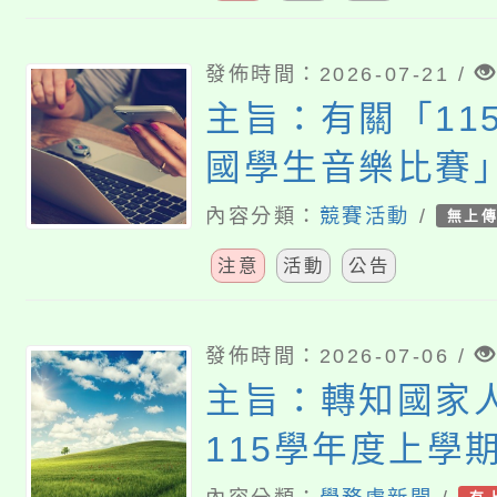
發佈時間：2026-07-21 /
主旨：有關「11
國學生音樂比賽
音號指定曲【草
內容分類：
競賽活動
/
無上
請貴校於115年8
注意
活動
公告
供修正意見，詳
查照。
發佈時間：2026-07-06 /
主旨：轉知國家
115學年度上學