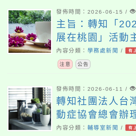
請學校協助公告
踴躍申請，請查
發佈時間：2026-06-15 /
主旨：轉知「20
展在桃園」活動
題角色延伸應用
內容分類：
學務處新聞
/
有
案一份，請查照
注意
公告
發佈時間：2026-06-11 /
轉知社團法人台
動症協會總會辦
赤子心全國青少
內容分類：
輔導室新聞
/
有