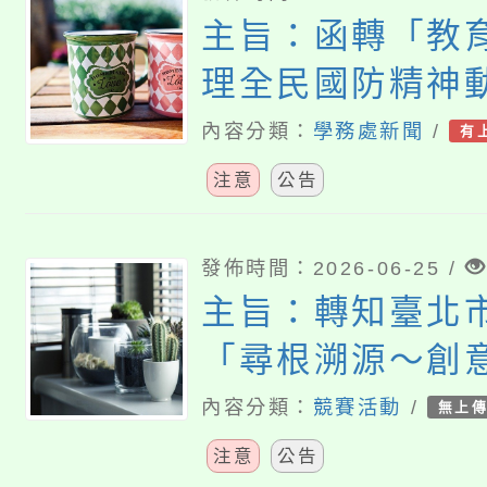
主旨：函轉「教
理全民國防精神
動實施要點」第
內容分類：
學務處新聞
/
有
教育部於中華民國
注意
公告
16日以臺教學(六
1152802144
發佈時間：2026-06-25 /
主旨：轉知臺北
布，檢送發布令
「尋根溯源～創
規則規定各1份
比賽」活動將暫
內容分類：
競賽活動
/
無上
案，請查照。
注意
公告