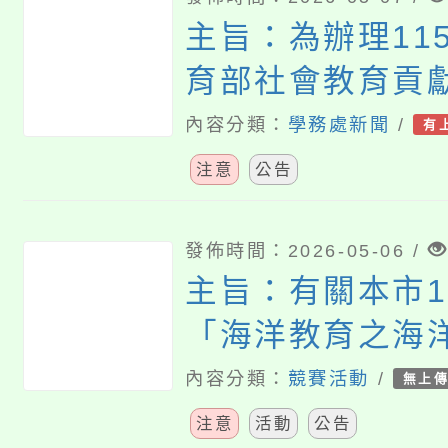
主旨：為辦理11
育部社會教育貢
一案，請轉知所
內容分類：
學務處新聞
/
有
薦人員參加，請
注意
公告
發佈時間：2026-05-06 /
主旨：有關本市1
「海洋教育之海
上有獎徵答」活
內容分類：
競賽活動
/
無上
歡迎貴校學生踴
注意
活動
公告