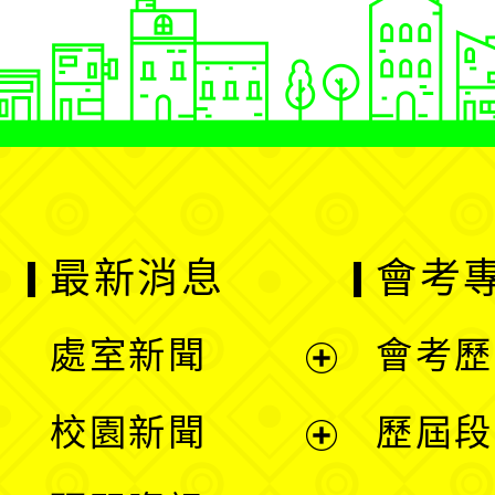
最新消息
會考
處室新聞
會考歷
展
校園新聞
歷屆段
開
展