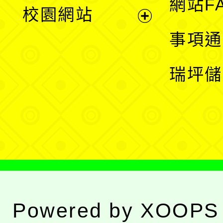
展
網站F
校園網站
開
展
事項通
選
開
瑞坪儲
單
選
單
Powered by
XOOPS