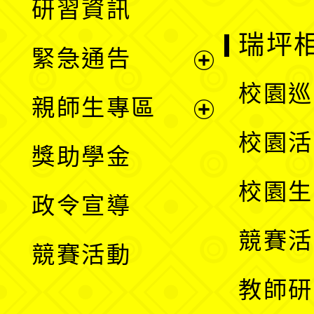
研習資訊
選
開
瑞坪
緊急通告
單
選
展
校園巡
親師生專區
單
開
展
校園活
獎助學金
選
開
校園生
政令宣導
單
選
競賽活
競賽活動
單
教師研