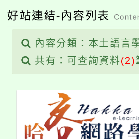
代理(課)教師甄選結果(
轉知苗栗縣政府辦理11
好站連結-內容列表
《TA101》溝通分析
Conten
桃園市115學年度學生
縣市「校園短影音徵選
程，歡迎學生輔導中心
內容分類：本土語言
「桃園市補助參觀特色
要點
門員」簡章及活動海報
心理、諮商輔導、社會
共有：可查詢資料
(2)
115年度「教育部表揚
展演活動實施計畫」
踴躍報名參加。
系所師生報名參加。
義教育推展貢獻獎」