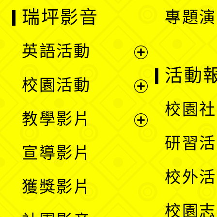
瑞坪影音
專題演
英語活動
展
活動
校園活動
開
展
校園社
教學影片
選
開
展
研習活
宣導影片
單
選
開
校外活
獲獎影片
單
選
校園志