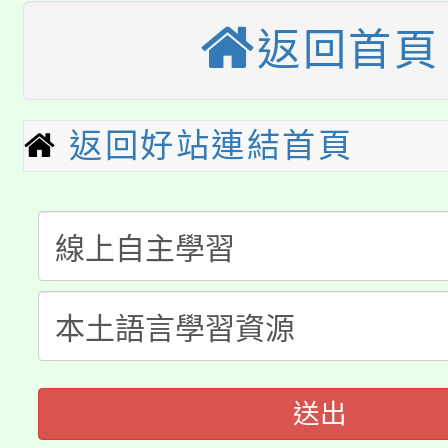
《TA101》溝通分析
返回首頁
桃園市115學年度學生
縣市「校園短影音徵選
程，歡迎學生輔導中心
「桃園市補助參觀特色
要點
門員」簡章及活動海報
心理、諮商輔導、社會
返回好站連結首頁
115年度「教育部表揚
展演活動實施計畫」
踴躍報名參加。
系所師生報名參加。
公告本校115學年度第1
義教育推展貢獻獎」
「2026金融保險知識
代理(課)教師甄選結果(
桃園市115學年度學生
車」活動
公告本校115學年度第
生本土語及新住民語歌
公告本校115學年度第
代理(課)教師甄選結果(
送出
轉知中國文化大學推廣