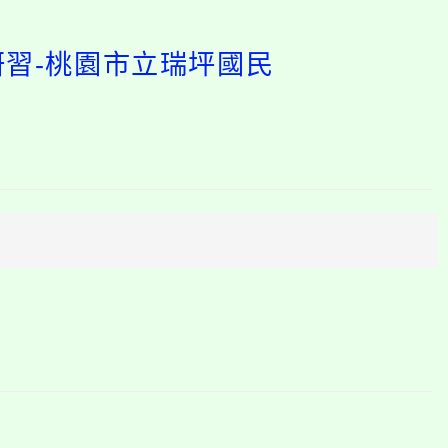
研習-桃園市立瑞坪國民
開
啟
上
方
區
塊