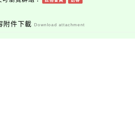
註冊會員
訪客
容附件下載
Download attachment
376735100e_11201
03419_attach1
檔案下載