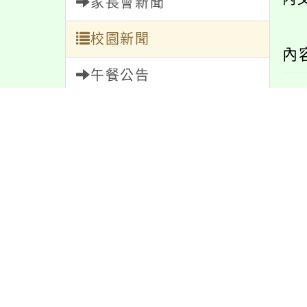
家長會新聞
校園新聞
內
午餐公告
獎助學金
人員招募
服務學習
研習資訊
緊急通告
防疫公告