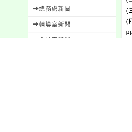
(
總務處新聞
(
(
輔導室新聞
p
會計室新聞
人事室新聞
內
家長會新聞
校園新聞
內
午餐公告
獎助學金