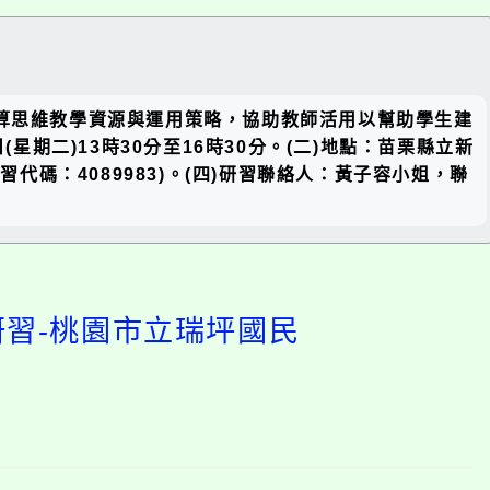
關閉區
小運算思維教學資源與運用策略，協助教師活用以幫助學生建
塊
星期二)13時30分至16時30分。(二)地點：苗栗縣立新
代碼：4089983)。(四)研習聯絡人：黃子容小姐，聯
研習-桃園市立瑞坪國民
開
啟
上