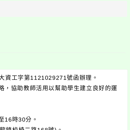
方
區
塊
資工字第1121029271號函辦理。
略，協助教師活用以幫助學生建立良好的運
至16時30分。