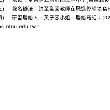
二) 地點：苗栗縣立新港國民中小學(苗栗縣後
三) 報名辦法：請至全國教師在職進修網填寫報名
四) 研習聯絡人：黃子容小姐，聯絡電話：(02) 77
ps.ntnu.edu.tw。
文可瀏覽群組：
註冊會員
訪客
容附件下載
Download attachment