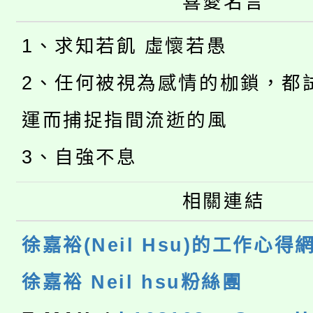
喜愛名言
1、求知若飢 虛懷若愚
2、任何被視為感情的枷鎖，都
運而捕捉指間流逝的風
3、自強不息
相關連結
徐嘉裕(Neil Hsu)的工作心得
徐嘉裕 Neil hsu粉絲團