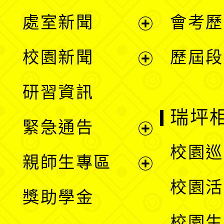
處室新聞
會考歷
展
校園新聞
歷屆段
開
展
研習資訊
選
開
瑞坪
緊急通告
單
選
展
校園巡
親師生專區
單
開
展
校園活
獎助學金
選
開
校園生