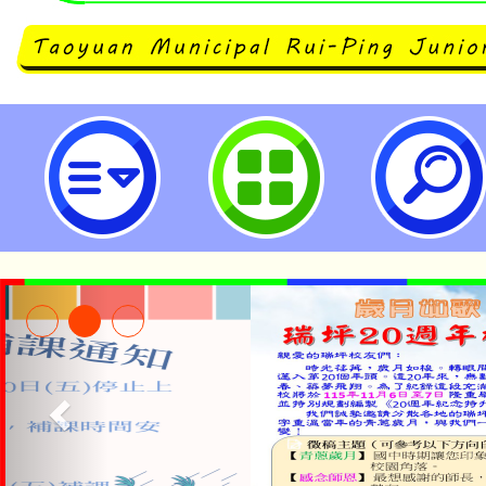
neilrpjhstyc網站設計者：徐嘉裕 N