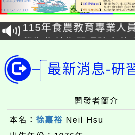
淨零綠生活教案入校路
115年食農教育專業人
會
學期銜接期間理賠案件
程
淨零綠領人才培育課程
學籍身 分審查程序及
最新消息-研
公告本校115學年度第1
版
「2026金融保險知識
代理(課)教師甄選結果(
桃園市115學年度學生
車」活動
開發者簡介
公告本校115學年度第
生本土語及新住民語歌
本名：
徐嘉裕
Neil Hsu
公告本校115學年度第
代理(課)教師甄選結果(