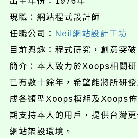
出生年份：1976年
轉知中國文化大學推廣
代理(課)教師甄選結果(
現職：網站程式設計師
淨零綠生活教案入校路
《TA101》溝通分析
任職公司：
Neil網站設計工坊
115年食農教育專業人
會
程，歡迎學生輔導中心
目前興趣：程式研究，創意突破
學期銜接期間理賠案件
程
心理、諮商輔導、社會
簡介：本人致力於Xoops相關
淨零綠領人才培育課程
學籍身 分審查程序及
系所師生報名參加。
已有數十餘年，希望能將所研發
公告本校115學年度第1
版
成各類型Xoops模組及Xoops
「2026金融保險知識
代理(課)教師甄選結果(
桃園市115學年度學生
期支持本人的用戶，提供台灣更
車」活動
公告本校115學年度第
網站架設環境。
生本土語及新住民語歌