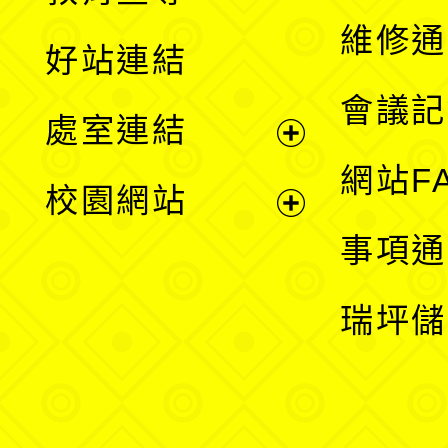
開
維修通
好站連結
選
會議記
處室連結
單
展
網站F
校園網站
開
展
事項通
選
開
瑞坪儲
單
選
單