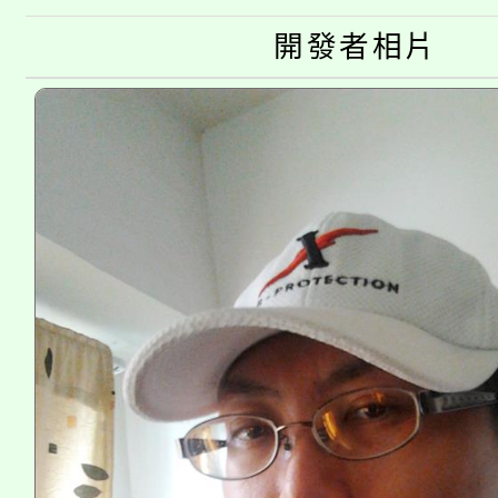
公告本校115學年度第
代理(課)教師甄選結果(
開發者相片
轉知中國文化大學推廣
代理(課)教師甄選結果(
《TA101》溝通分析
程，歡迎學生輔導中心
心理、諮商輔導、社會
系所師生報名參加。