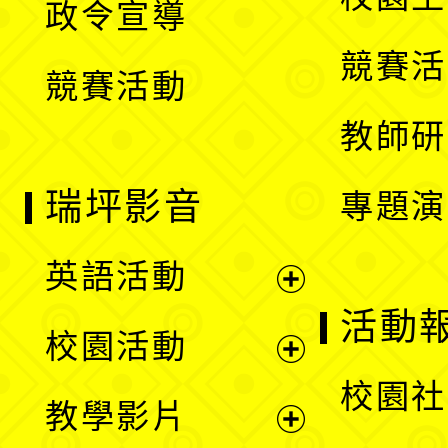
政令宣導
單
選
競賽活
競賽活動
單
教師研
瑞坪影音
專題演
英語活動
展
活動
校園活動
開
展
校園社
教學影片
選