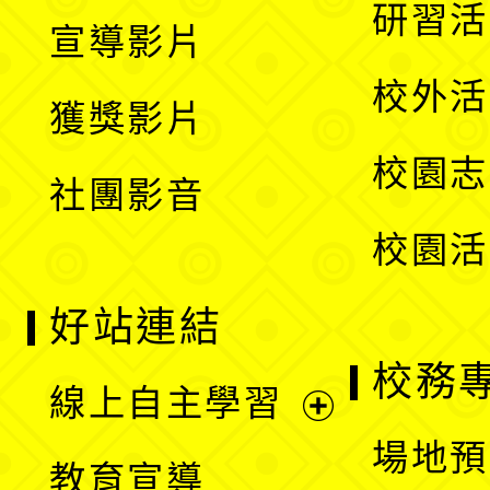
開
展
研習活
宣導影片
單
選
開
校外活
獲獎影片
單
選
校園志
社團影音
單
校園活
好站連結
校務
線上自主學習
展
場地預
教育宣導