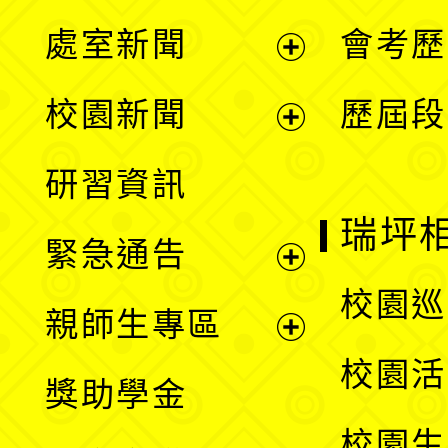
處室新聞
會考歷
展
校園新聞
歷屆段
開
展
研習資訊
選
開
瑞坪
緊急通告
單
選
展
校園巡
親師生專區
單
開
展
校園活
獎助學金
選
開
校園生