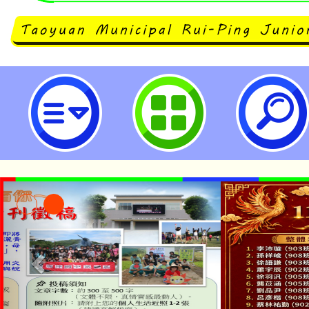
neilrpjhstyc網站設計者：徐嘉裕 N