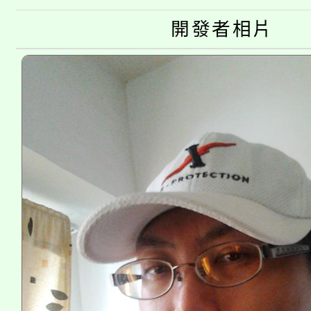
半價優惠，詳情可洽有
淨零綠生活教案入校路
份教師研習
開發者相片
者。
115年食農教育專業人
會
程