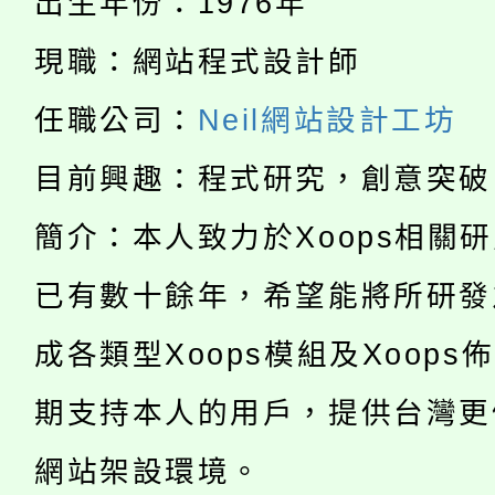
者。
出生年份：1976年
115年食農教育專業人
會
現職：網站程式設計師
「本色祭」8/29、30
程
任職公司：
Neil網站設計工坊
8/21下午1時於龍潭區
場熱烈登場!
目前興趣：程式研究，創意突破
YOUNG桃局內行報名
徵才活動。
簡介：本人致力於Xoops相關
8月14至27日，桃園
局官網。
已有數十餘年，希望能將所研發
115年桃園市運動會8/1
開!
成各類型Xoops模組及Xoops
桃園市低收入戶享有免
田徑場及游泳池舉行。
期支持本人的用戶，提供台灣更
大園自造教育及科技中心
視費優惠，中低收入戶
網站架設環境。
大溪自造教育及科技中心
份教師增能研習