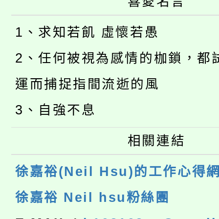
喜愛名言
1、求知若飢 虛懷若愚
2、任何被視為感情的枷鎖，都
運而捕捉指間流逝的風
3、自強不息
相關連結
徐嘉裕(Neil Hsu)的工作心得
徐嘉裕 Neil hsu粉絲團