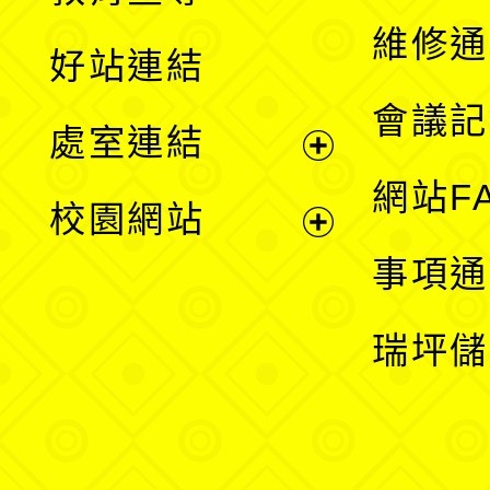
開
維修通
好站連結
選
會議記
處室連結
單
展
網站F
校園網站
開
展
事項通
選
開
瑞坪儲
單
選
單