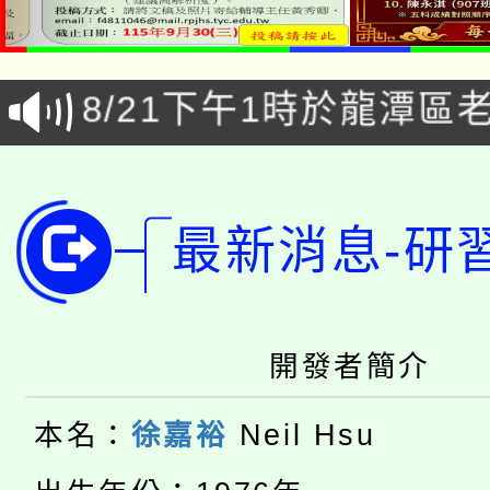
「本色祭」8/29、30
8/21下午1時於龍潭區
場熱烈登場!
YOUNG桃局內行報名
徵才活動。
8月14至27日，桃園
局官網。
最新消息-研
115年桃園市運動會8/1
開!
桃園市低收入戶享有免
田徑場及游泳池舉行。
大園自造教育及科技中心
開發者簡介
視費優惠，中低收入戶
大溪自造教育及科技中心
份教師增能研習
半價優惠，詳情可洽有
本名：
徐嘉裕
Neil Hsu
淨零綠生活教案入校路
份教師研習