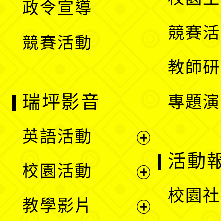
政令宣導
單
選
競賽活
競賽活動
單
教師研
瑞坪影音
專題演
英語活動
展
活動
校園活動
開
展
校園社
教學影片
選