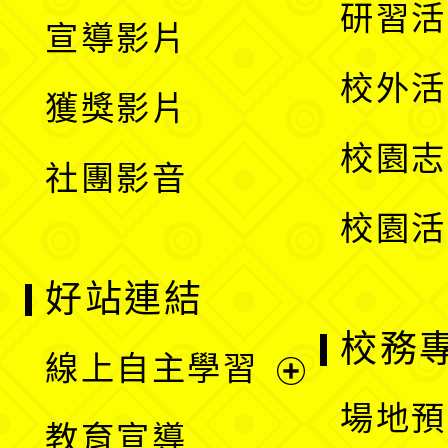
開
展
研習活
宣導影片
單
選
開
校外活
獲獎影片
單
選
校園志
社團影音
單
校園活
好站連結
校務
線上自主學習
展
場地預
教育宣導