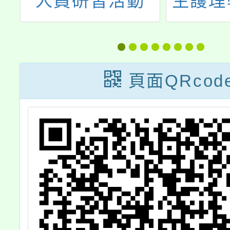
康
人員研習活動
生護理
人
「戀戀合歡奧萬
114
大〜教師研習
度兩場
營」、「玉山星
頁面QRcod
空夜〜教師自然
保育研習營」