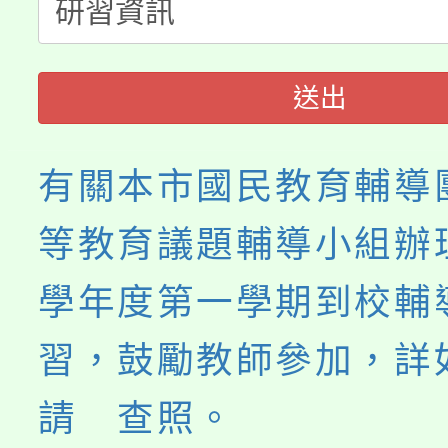
「桃園市補助參觀特色
要點
門員」簡章及活動海報
心理、諮商輔導、社會
115年度「教育部表揚
展演活動實施計畫」
踴躍報名參加。
系所師生報名參加。
送出
義教育推展貢獻獎」
有關本市國民教育輔導
等教育議題輔導小組辦理
學年度第一學期到校輔
習，鼓勵教師參加，詳
請 查照。