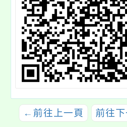
←
前往上一頁
前往下