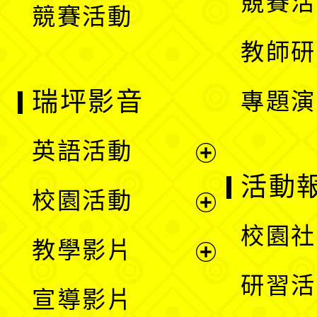
競賽活
競賽活動
單
教師研
瑞坪影音
專題演
英語活動
展
活動
校園活動
開
展
校園社
教學影片
選
開
展
研習活
宣導影片
單
選