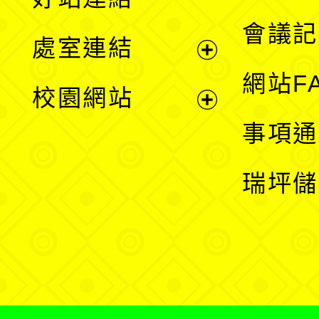
選
會議記
處室連結
單
展
網站F
校園網站
開
展
事項通
選
開
瑞坪儲
單
選
單