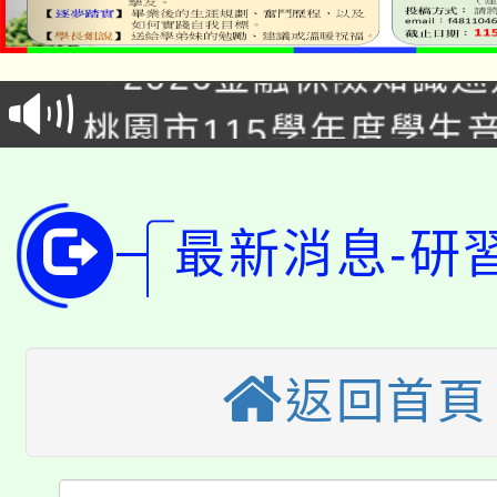
公告本校115學年度第1
「2026金融保險知識
代理(課)教師甄選結果(
桃園市115學年度學生
車」活動
公告本校115學年度第
生本土語及新住民語歌
公告本校115學年度第
代理(課)教師甄選結果(
最新消息-研
轉知中國文化大學推廣
代理(課)教師甄選結果(
轉知苗栗縣政府辦理11
《TA101》溝通分析
桃園市115學年度學生
返回首頁
縣市「校園短影音徵選
程，歡迎學生輔導中心
「桃園市補助參觀特色
要點
門員」簡章及活動海報
心理、諮商輔導、社會