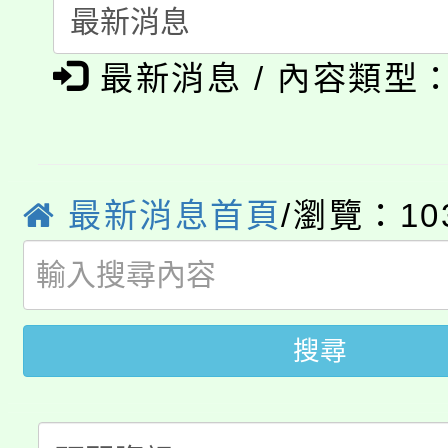
115年度「教育部表揚
展演活動實施計畫」
踴躍報名參加。
系所師生報名參加。
公告本校115學年度第1
義教育推展貢獻獎」
最新消息 / 內容類型
「2026金融保險知識
代理(課)教師甄選結果(
桃園市115學年度學生
車」活動
公告本校115學年度第
生本土語及新住民語歌
最新消息首頁
/瀏覽：10
公告本校115學年度第
代理(課)教師甄選結果(
轉知中國文化大學推廣
代理(課)教師甄選結果(
搜尋
轉知苗栗縣政府辦理11
《TA101》溝通分析
桃園市115學年度學生
縣市「校園短影音徵選
程，歡迎學生輔導中心