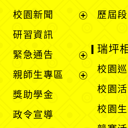
展
校園新聞
歷屆段
開
展
研習資訊
選
開
瑞坪
緊急通告
單
選
展
校園巡
親師生專區
單
開
展
校園活
獎助學金
選
開
校園生
政令宣導
單
選