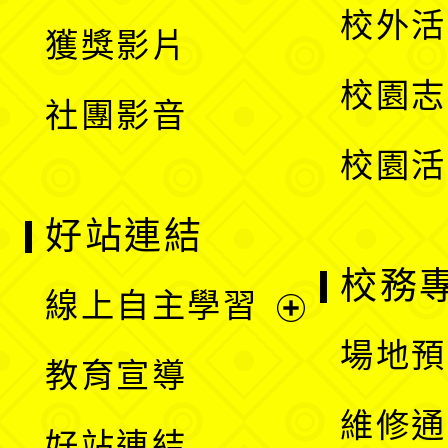
開
校外活
獲獎影片
單
選
校園志
社團影音
單
校園活
好站連結
校務
線上自主學習
展
場地預
教育宣導
開
維修通
好站連結