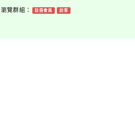
可瀏覽群組：
註冊會員
訪客
附件下載
Download attachment
6735100e_11201
2572_attach1
檔案下載