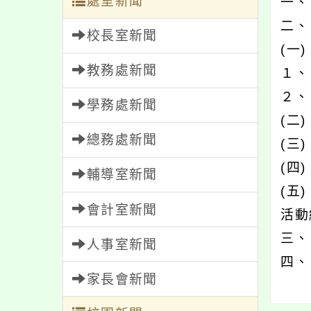
處室新聞
一、
二、
校長室新聞
(一
教務處新聞
１、
２、
學務處新聞
(二
總務處新聞
(三
(四
輔導室新聞
(五
會計室新聞
活動編
三、
人事室新聞
四、
家長會新聞