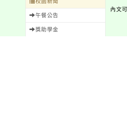
校園新聞
內文
午餐公告
獎助學金
內容
人員招募
服務學習
研習資訊
緊急通告
防疫公告
37
親師生專區
2