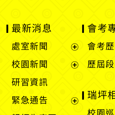
最新消息
會考
處室新聞
會考歷
展
校園新聞
歷屆段
開
展
研習資訊
選
開
瑞坪
緊急通告
單
選
展
校園巡