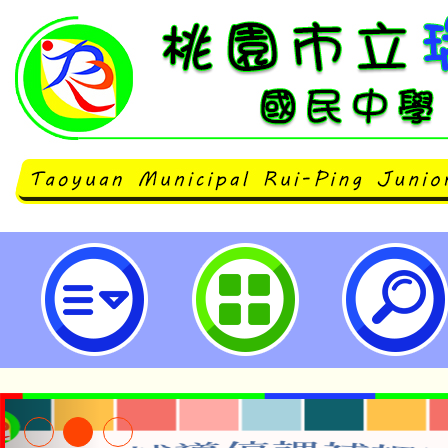
neilrpjhstyc網站設計者：徐嘉裕 N