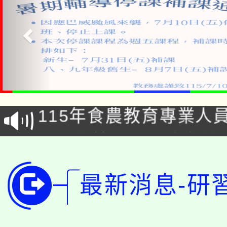
淨零綠生活教案入校路
115年食農教育專業人
會
學期銜接期間理賠案件
程
淨零綠領人才培育課程
學籍身 分審查程序及
最新消息-研
公告本校115學年度第1
版
「2026金融保險知識
代理(課)教師甄選結果(