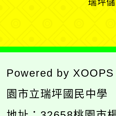
瑞坪儲
單
選
單
Powered by
XOOPS
園市立瑞坪國民中學
地址：
32658桃園市