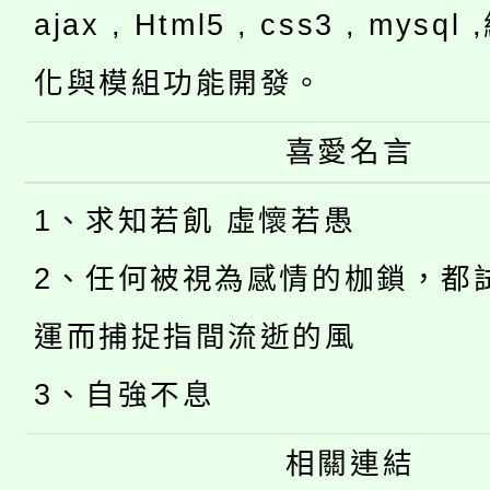
ajax , Html5 , css3 , mysq
化與模組功能開發。
喜愛名言
1、求知若飢 虛懷若愚
2、任何被視為感情的枷鎖，都
運而捕捉指間流逝的風
3、自強不息
相關連結