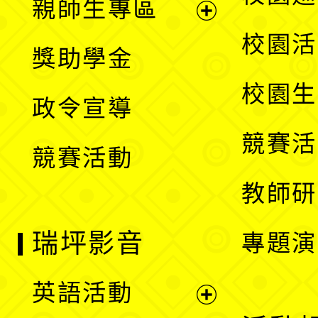
親師生專區
單
開
展
校園活
獎助學金
選
開
校園生
政令宣導
單
選
競賽活
競賽活動
單
教師研
瑞坪影音
專題演
英語活動