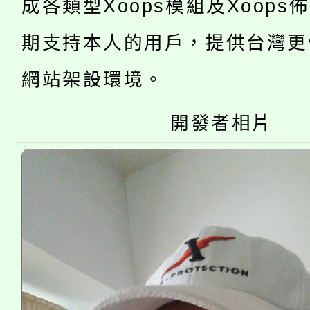
成各類型Xoops模組及Xoops
「2026金融保險知識
代理(課)教師甄選結果(
期支持本人的用戶，提供台灣更
桃園市115學年度學生
車」活動
網站架設環境。
公告本校115學年度第
生本土語及新住民語歌
公告本校115學年度第
代理(課)教師甄選結果(
開發者相片
轉知中國文化大學推廣
代理(課)教師甄選結果(
《TA101》溝通分析
程，歡迎學生輔導中心
心理、諮商輔導、社會
系所師生報名參加。