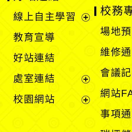
校務
線上自主學習
展
場地預
教育宣導
開
維修通
好站連結
選
會議記
處室連結
單
展
網站F
校園網站
開
展
事項通
選
開