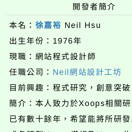
桃園市115學年度學生
車」活動
開發者簡介
公告本校115學年度第
生本土語及新住民語歌
本名：
徐嘉裕
Neil Hsu
公告本校115學年度第
代理(課)教師甄選結果(
出生年份：1976年
轉知中國文化大學推廣
代理(課)教師甄選結果(
現職：網站程式設計師
淨零綠生活教案入校路
《TA101》溝通分析
任職公司：
Neil網站設計工坊
115年食農教育專業人
會
程，歡迎學生輔導中心
目前興趣：程式研究，創意突破
學期銜接期間理賠案件
程
心理、諮商輔導、社會
簡介：本人致力於Xoops相關
淨零綠領人才培育課程
學籍身 分審查程序及
系所師生報名參加。
已有數十餘年，希望能將所研發
公告本校115學年度第1
版