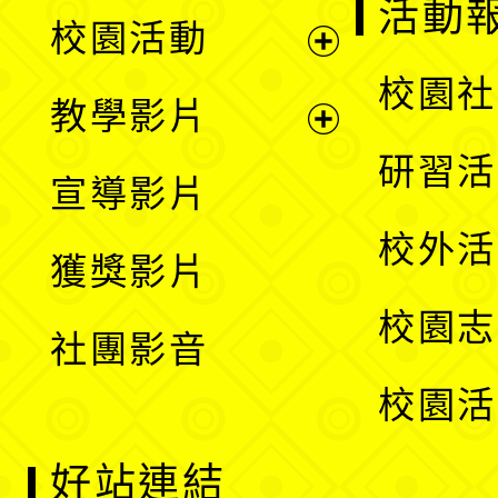
展
活動
校園活動
開
展
校園社
教學影片
選
開
展
研習活
宣導影片
單
選
開
校外活
獲獎影片
單
選
校園志
社團影音
單
校園活
好站連結