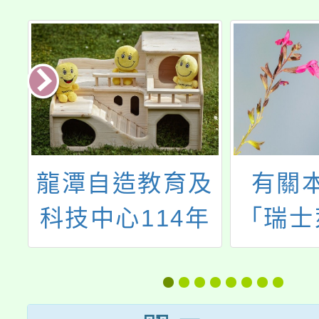
及
有關本校辦理
「11
年
「瑞士萊辛國際
技教
能
學校（Leysin
競賽
American
組