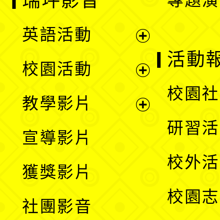
瑞坪影音
專題演
英語活動
展
活動
校園活動
開
展
校園社
教學影片
選
開
展
研習活
宣導影片
單
選
開
校外活
獲獎影片
單
選
校園志
社團影音
單