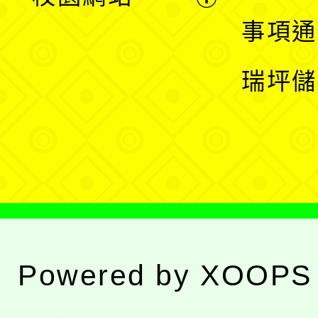
開
展
事項通
選
開
瑞坪儲
單
選
單
Powered by
XOOPS