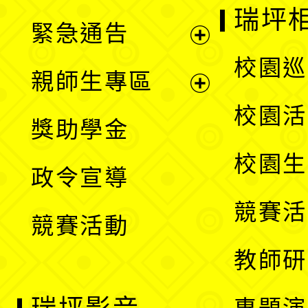
開
瑞坪
緊急通告
單
選
展
校園巡
親師生專區
單
開
展
校園活
獎助學金
選
開
校園生
政令宣導
單
選
競賽活
競賽活動
單
教師研