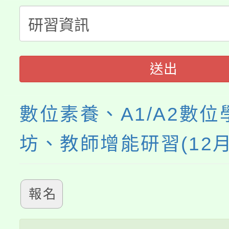
淨零綠生活教案入校路
份教師研習
者。
115年食農教育專業人
會
送出
程
數位素養、A1/A2數
坊、教師增能研習(12月
報名