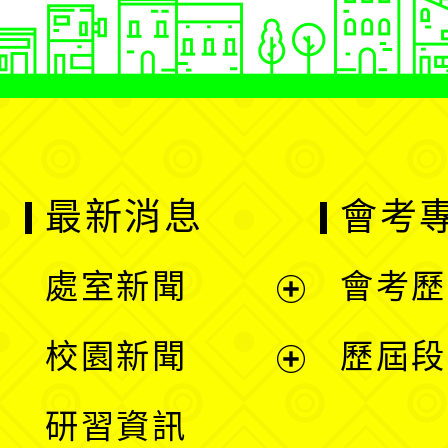
最新消息
會考
處室新聞
會考歷
展
校園新聞
歷屆段
開
展
研習資訊
選