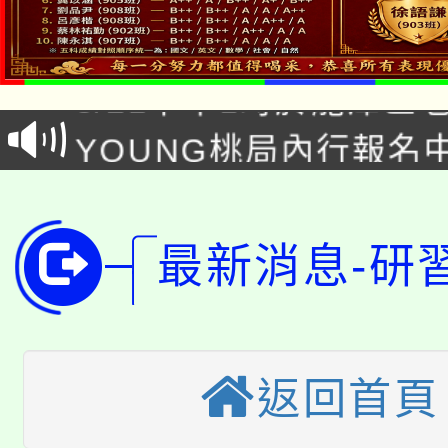
「本色祭」8/29、30
8/21下午1時於龍潭區
場熱烈登場!
YOUNG桃局內行報名
徵才活動。
8月14至27日，桃園
局官網。
115年桃園市運動會8/1
開!
最新消息-研
桃園市低收入戶享有免
田徑場及游泳池舉行。
大園自造教育及科技中心
視費優惠，中低收入戶
大溪自造教育及科技中心
份教師增能研習
返回首頁
半價優惠，詳情可洽有
淨零綠生活教案入校路
份教師研習