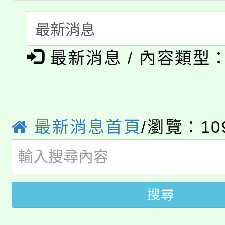
者。
115年食農教育專業人
會
「本色祭」8/29、30
程
最新消息 / 內容類型
8/21下午1時於龍潭區
場熱烈登場!
YOUNG桃局內行報名
徵才活動。
8月14至27日，桃園
局官網。
最新消息首頁
/瀏覽：10
115年桃園市運動會8/1
開!
桃園市低收入戶享有免
田徑場及游泳池舉行。
大園自造教育及科技中心
視費優惠，中低收入戶
搜尋
大溪自造教育及科技中心
份教師增能研習
半價優惠，詳情可洽有