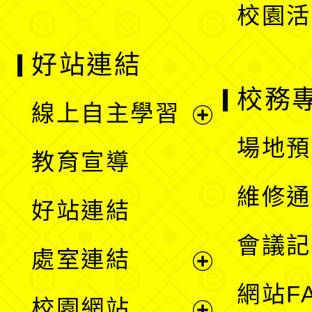
校園活
好站連結
校務
線上自主學習
展
場地預
教育宣導
開
維修通
好站連結
選
會議記
處室連結
單
展
網站F
校園網站