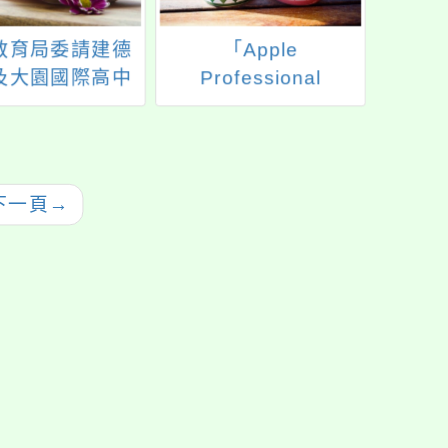
教育局委請建德
「Apple
202
及大園國際高中
Professional
桃園市114年度
Learning Live：專業
及學前教育署補
學習線上課程」
理推動兒童權利
實施計畫」1份，
下一頁
→
踴躍報名參加。