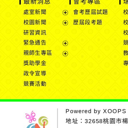
最新消息
會考專區
處室新聞
會考歷屆試題
展
校園新聞
歷屆段考題
開
展
研習資訊
選
開
緊急通告
單
選
展
親師生專區
單
開
展
獎助學金
選
開
政令宣導
單
選
競賽活動
單
Powered by
XOOPS
地址：
32658桃園市