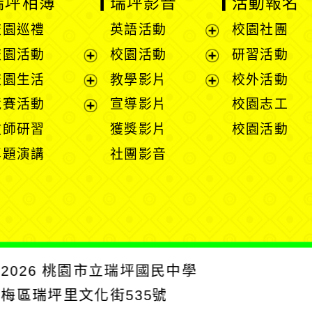
瑞坪相簿
瑞坪影音
活動報名
校園巡禮
英語活動
校園社團
展
校園活動
校園活動
研習活動
開
展
展
校園生活
教學影片
校外活動
選
開
開
展
展
競賽活動
宣導影片
校園志工
單
選
選
開
開
展
教師研習
獲獎影片
校園活動
單
單
選
選
開
專題演講
社團影音
單
單
選
單
2026
桃園市立瑞坪國民中學
楊梅區瑞坪里文化街535號