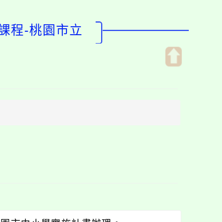
師課程-桃園市立
開
啟
上
方
區
塊