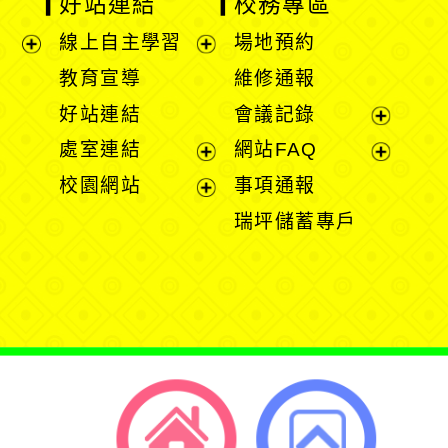
好站連結
校務專區
線上自主學習
場地預約
展
展
教育宣導
維修通報
開
開
好站連結
會議記錄
選
選
展
處室連結
網站FAQ
單
單
開
展
展
校園網站
事項通報
選
開
開
展
瑞坪儲蓄專戶
單
選
選
開
單
單
選
單