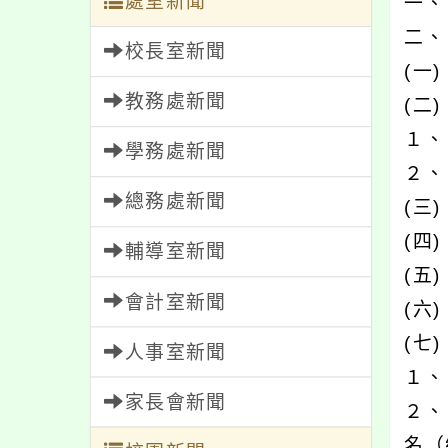
處室新聞
一、
二、
校長室新聞
(一
教務處新聞
(二
１、
學務處新聞
２、
總務處新聞
(三
(四
輔導室新聞
(五
會計室新聞
(六
(七
人事室新聞
１、
家長會新聞
２、
名（網