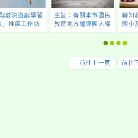
戰數決遊戲學習
主旨：有關本市國民
轉知
台」推廣工作坊
教育地方輔導團人權
國小
教育議題分團辦理
辦理「
「探索世界人權．翻
國民
轉教學視野—114學年
助辦
度人權教育教師系列
公約
←
前往上一頁
前往
研習」一案，如說
歡迎
明，請 查照。