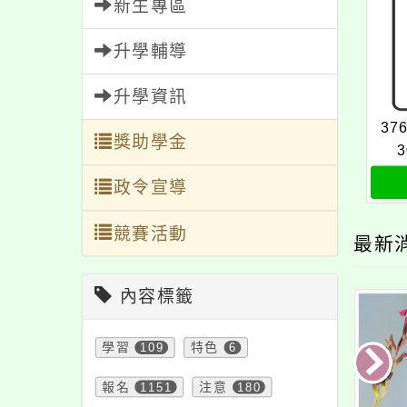
新生專區
升學輔導
升學資訊
37
獎助學金
3
政令宣導
競賽活動
最新
內容標籤
學習
109
特色
6
報名
1151
注意
180