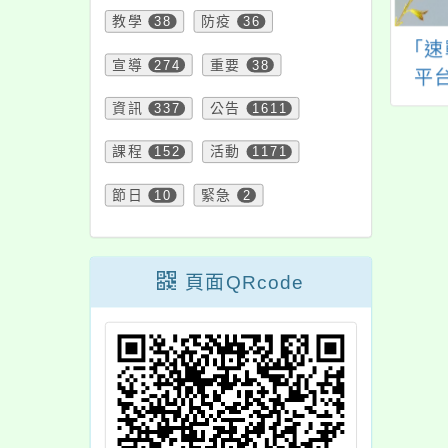
教學
38
防疫
36
園自造教育及科技
轉知衛生福利部社會
「速
宣導
274
重要
38
115年3月份教師
及家庭署委託財團法
平
增能研習
人勵馨社會福利事業
資訊
337
公告
1611
基金會辦理「115年度
課程
152
活動
1171
未滿20歲懷孕服務專
業人員教育訓練」一
節日
10
緊急
2
案 ，詳如說明，請查
照。
頁面QRcode