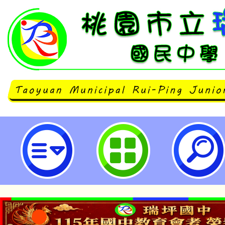
轉知屏東縣政府辦理「屏東縣牡丹社
系列活動『牡丹社150歷史意象-親
社』」活動簡章一份，請鼓勵親子
請查照。-桃園市立瑞坪國民中學