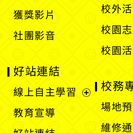
選
開
校外活
獲獎影片
單
選
校園志
社團影音
單
校園活
好站連結
校務
線上自主學習
展
場地預
教育宣導
開
維修通