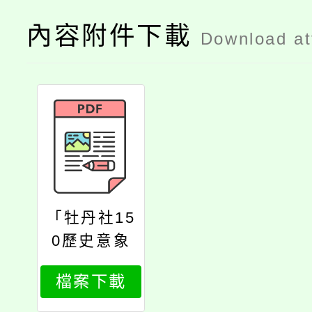
內容附件下載
Download a
「牡丹社15
0歷史意象
『親子走讀
檔案下載
牡丹社』」
活動報名簡