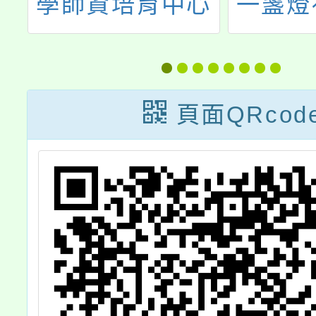
育中心
一盞燈社會關懷
學
年教育
協會舉辦【你值
1
務對話
得更好的人生～
上
會下教
面對創傷，勇於
1
頁面QRcod
與難
療癒】公益講
會
會訊息
座，歡迎有興趣
慮
查照。
者踴躍報名參
如
加。
養
線