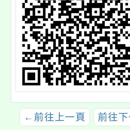
←
前往上一頁
前往下