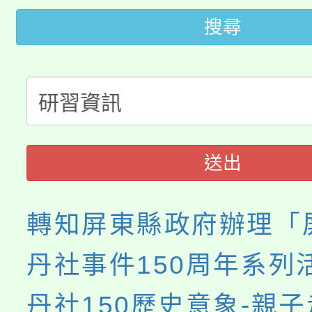
大園自造教育及科技中心
搜尋
視費優惠，中低收入戶
大溪自造教育及科技中心
份教師增能研習
半價優惠，詳情可洽有
淨零綠生活教案入校路
份教師研習
者。
115年食農教育專業人
會
送出
程
轉知屏東縣政府辦理「
丹社事件150周年系列
丹社150歷史意象-親