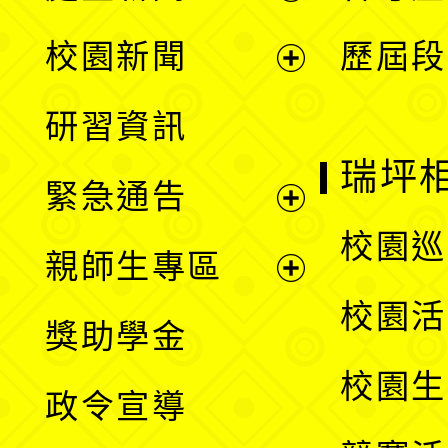
展
校園新聞
歷屆段
開
展
研習資訊
選
開
瑞坪
緊急通告
單
選
展
校園巡
親師生專區
單
開
展
校園活
獎助學金
選
開
校園生
政令宣導
單
選