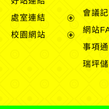
好站連結
選
會議記
處室連結
單
展
網站F
校園網站
開
展
事項通
選
開
瑞坪儲
單
選
單