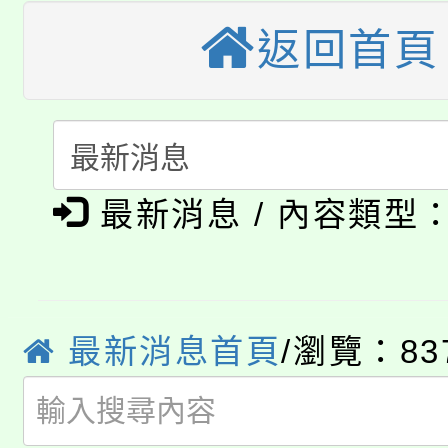
大溪自造教育及科技中心
份教師增能研習
返回首頁
半價優惠，詳情可洽有
淨零綠生活教案入校路
份教師研習
者。
115年食農教育專業人
會
「本色祭」8/29、30
程
最新消息 / 內容類型
8/21下午1時於龍潭區
場熱烈登場!
YOUNG桃局內行報名
徵才活動。
8月14至27日，桃園
局官網。
最新消息首頁
/瀏覽：83
115年桃園市運動會8/1
開!
桃園市低收入戶享有免
田徑場及游泳池舉行。