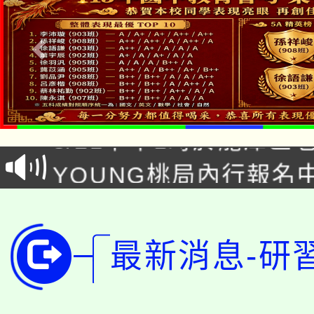
「本色祭」8/29、30
8/21下午1時於龍潭區
場熱烈登場!
YOUNG桃局內行報名
徵才活動。
8月14至27日，桃園
局官網。
115年桃園市運動會8/1
開!
最新消息-研
桃園市低收入戶享有免
田徑場及游泳池舉行。
大園自造教育及科技中心
視費優惠，中低收入戶