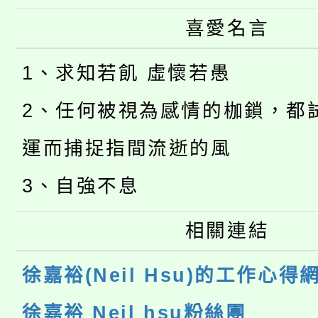
喜愛名言
1、求知若飢 虛懷若愚
2、任何被視為感情的枷鎖，都
運而捕捉指間流逝的風
3、自強不息
相關連結
徐嘉裕(Neil Hsu)的工作心得
徐嘉裕 Neil hsu粉絲團