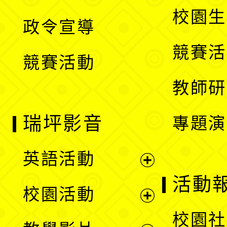
選
開
校園生
政令宣導
單
選
競賽活
競賽活動
單
教師研
瑞坪影音
專題演
英語活動
展
活動
校園活動
開
展
校園社