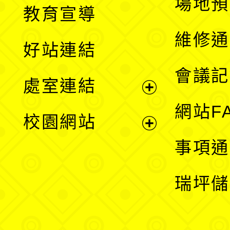
展
場地預
教育宣導
開
維修通
好站連結
選
會議記
處室連結
單
展
網站F
校園網站
開
展
事項通
選
開
瑞坪儲
單
選