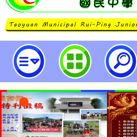
neilrpjhstyc網站設計者：徐嘉裕 N