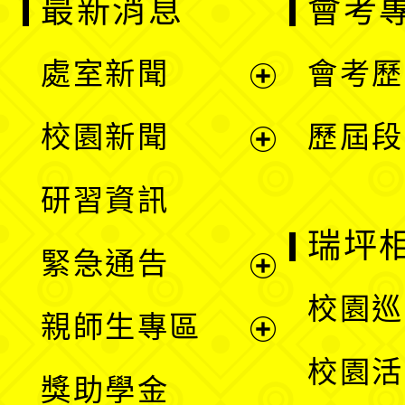
最新消息
會考
處室新聞
會考歷
展
校園新聞
歷屆段
開
展
研習資訊
選
開
瑞坪
緊急通告
單
選
展
校園巡
親師生專區
單
開
展
校園活
獎助學金