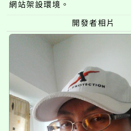
網站架設環境。
大溪自造教育及科技中心
份教師增能研習
半價優惠，詳情可洽有
淨零綠生活教案入校路
開發者相片
份教師研習
者。
115年食農教育專業人
會
程