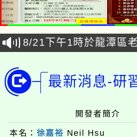
「本色祭」8/29、30
8/21下午1時於龍潭區
場熱烈登場!
YOUNG桃局內行報名
徵才活動。
8月14至27日，桃園
局官網。
最新消息-研
115年桃園市運動會8/1
開!
桃園市低收入戶享有免
田徑場及游泳池舉行。
大園自造教育及科技中心
開發者簡介
視費優惠，中低收入戶
大溪自造教育及科技中心
份教師增能研習
半價優惠，詳情可洽有
本名：
徐嘉裕
Neil Hsu