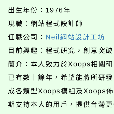
淨零綠生活教案入校路
份教師研習
者。
出生年份：1976年
115年食農教育專業人
會
現職：網站程式設計師
「本色祭」8/29、30
程
任職公司：
Neil網站設計工坊
8/21下午1時於龍潭區
場熱烈登場!
目前興趣：程式研究，創意突破
YOUNG桃局內行報名
徵才活動。
簡介：本人致力於Xoops相關
8月14至27日，桃園
局官網。
已有數十餘年，希望能將所研發
115年桃園市運動會8/1
開!
成各類型Xoops模組及Xoops
桃園市低收入戶享有免
田徑場及游泳池舉行。
期支持本人的用戶，提供台灣更
大園自造教育及科技中心
視費優惠，中低收入戶