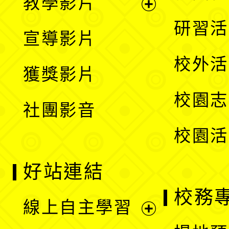
教學影片
選
開
展
研習活
宣導影片
單
選
開
校外活
獲獎影片
單
選
校園志
社團影音
單
校園活
好站連結
校務
線上自主學習