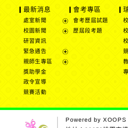
最新消息
會考專區
處室新聞
會考歷屆試題
展
校園新聞
歷屆段考題
開
展
研習資訊
選
開
緊急通告
單
選
展
親師生專區
單
開
展
獎助學金
選
開
政令宣導
單
選
競賽活動
單
Powered by
XOOPS