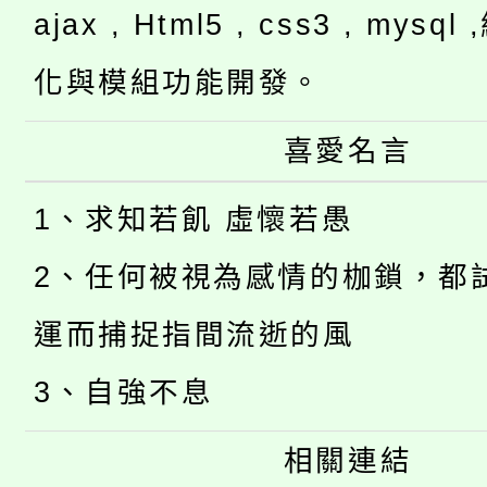
ajax , Html5 , css3 , mysq
化與模組功能開發。
喜愛名言
1、求知若飢 虛懷若愚
2、任何被視為感情的枷鎖，都
運而捕捉指間流逝的風
3、自強不息
相關連結