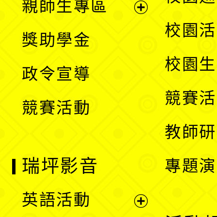
親師生專區
單
開
展
校園活
獎助學金
選
開
校園生
政令宣導
單
選
競賽活
競賽活動
單
教師研
瑞坪影音
專題演
英語活動