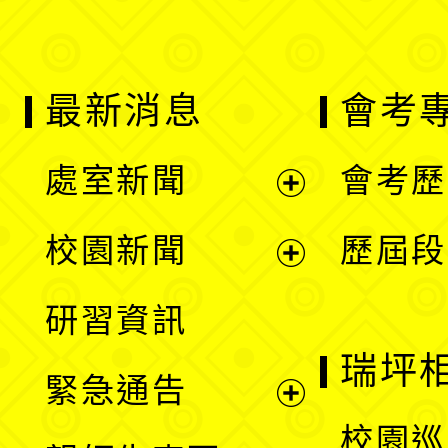
最新消息
會考
處室新聞
會考歷
展
校園新聞
歷屆段
開
展
研習資訊
選
開
瑞坪
緊急通告
單
選
展
校園巡