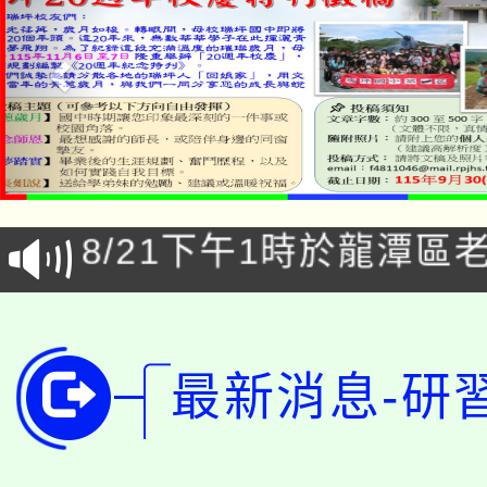
「本色祭」8/29、30
8/21下午1時於龍潭區
場熱烈登場!
YOUNG桃局內行報名
徵才活動。
8月14至27日，桃園
局官網。
最新消息-研
115年桃園市運動會8/1
開!
桃園市低收入戶享有免
田徑場及游泳池舉行。