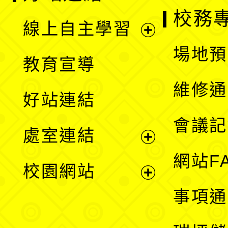
校務
線上自主學習
展
場地預
教育宣導
開
維修通
好站連結
選
會議記
處室連結
單
展
網站F
校園網站
開
展
事項通
選
開