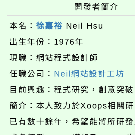
大園自造教育及科技中心
視費優惠，中低收入戶
開發者簡介
大溪自造教育及科技中心
份教師增能研習
半價優惠，詳情可洽有
本名：
徐嘉裕
Neil Hsu
淨零綠生活教案入校路
份教師研習
者。
出生年份：1976年
115年食農教育專業人
會
現職：網站程式設計師
「本色祭」8/29、30
程
任職公司：
Neil網站設計工坊
8/21下午1時於龍潭區
場熱烈登場!
目前興趣：程式研究，創意突破
YOUNG桃局內行報名
徵才活動。
簡介：本人致力於Xoops相關
8月14至27日，桃園
局官網。
已有數十餘年，希望能將所研發
115年桃園市運動會8/1
開!