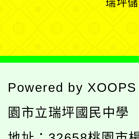
瑞坪儲
單
選
單
Powered by
XOOPS
園市立瑞坪國民中學
地址：
32658桃園市