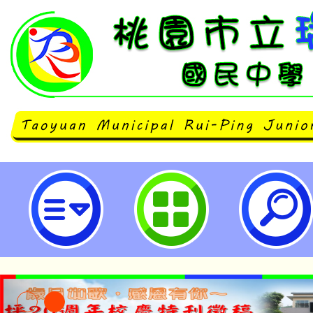
neilrpjhstyc網站設計者：徐嘉裕 N