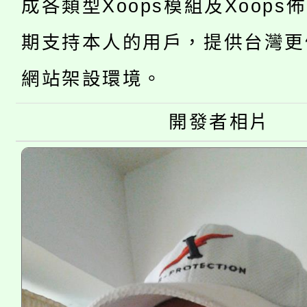
成各類型Xoops模組及Xoops
桃園市低收入戶享有免
田徑場及游泳池舉行。
期支持本人的用戶，提供台灣更
大園自造教育及科技中心
視費優惠，中低收入戶
網站架設環境。
大溪自造教育及科技中心
份教師增能研習
半價優惠，詳情可洽有
淨零綠生活教案入校路
份教師研習
開發者相片
者。
115年食農教育專業人
會
程