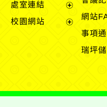
處室連結
單
展
網站F
校園網站
開
展
事項通
選
開
瑞坪儲
單
選
單