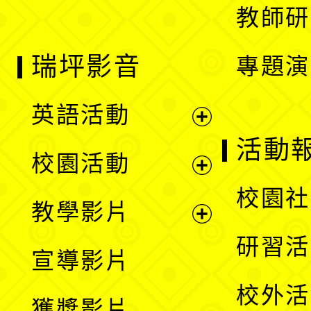
教師研
瑞坪影音
專題演
英語活動
展
活動
校園活動
開
展
校園社
教學影片
選
開
展
研習活
宣導影片
單
選
開
校外活
獲獎影片