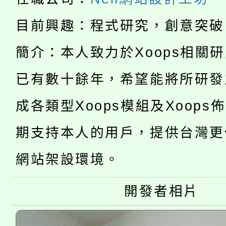
「2026金融保險知識
代理(課)教師甄選結果(
目前興趣：程式研究，創意突破
桃園市115學年度學生
車」活動
簡介：本人致力於Xoops相關
公告本校115學年度第
生本土語及新住民語歌
已有數十餘年，希望能將所研發
公告本校115學年度第
代理(課)教師甄選結果(
成各類型Xoops模組及Xoops
轉知中國文化大學推廣
代理(課)教師甄選結果(
期支持本人的用戶，提供台灣更
轉知苗栗縣政府辦理11
《TA101》溝通分析
網站架設環境。
桃園市115學年度學生
縣市「校園短影音徵選
程，歡迎學生輔導中心
「桃園市補助參觀特色
要點
開發者相片
門員」簡章及活動海報
心理、諮商輔導、社會
115年度「教育部表揚
展演活動實施計畫」
踴躍報名參加。