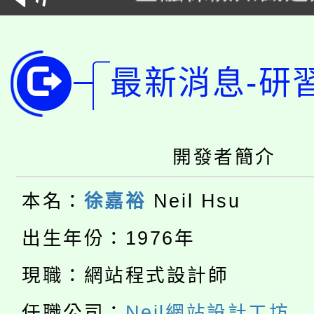
桃園市115學年度學生
車」活動
公告本校115學年度第
生本土語及新住民語歌
最新消息-研
公告本校115學年度第
代理(課)教師甄選結果(
轉知中國文化大學推廣
代理(課)教師甄選結果(
轉知苗栗縣政府辦理11
開發者簡介
《TA101》溝通分析
桃園市115學年度學生
縣市「校園短影音徵選
程，歡迎學生輔導中心
本名：
徐嘉裕
Neil Hsu
「桃園市補助參觀特色
要點
門員」簡章及活動海報
心理、諮商輔導、社會
出生年份：1976年
115年度「教育部表揚
展演活動實施計畫」
踴躍報名參加。
現職：網站程式設計師
系所師生報名參加。
公告本校115學年度第1
義教育推展貢獻獎」
任職公司：
Neil網站設計工坊