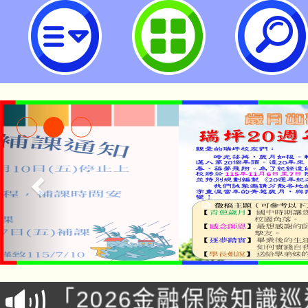
neilrpjhstyc網站設計者：徐嘉裕 N
公告本校115學年度第1
「2026金融保險知識
代理(課)教師甄選結果(