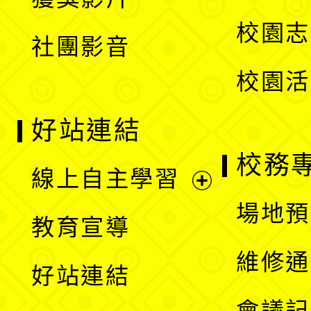
單
選
校園志
社團影音
單
校園活
好站連結
校務
線上自主學習
展
場地預
教育宣導
開
維修通
好站連結
選
會議記