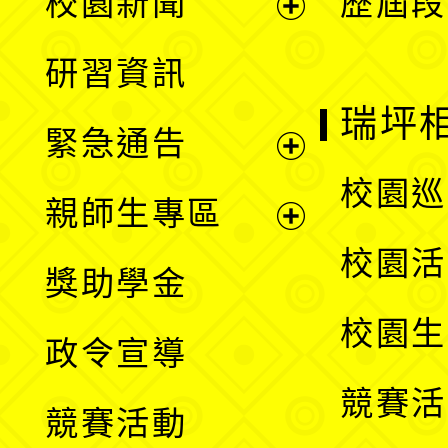
校園新聞
歷屆段
開
展
研習資訊
選
開
瑞坪
緊急通告
單
選
展
校園巡
親師生專區
單
開
展
校園活
獎助學金
選
開
校園生
政令宣導
單
選
競賽活
競賽活動
單