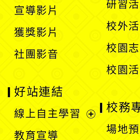
展
研習活
宣導影片
單
選
開
校外活
獲獎影片
單
選
校園志
社團影音
單
校園活
好站連結
校務
線上自主學習
展
場地預
教育宣導