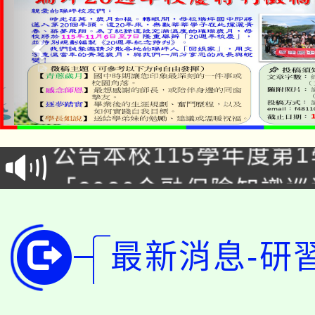
淨零綠領人才培育課程
公告本校115學年度第1
「2026金融保險知識
代理(課)教師甄選結果(
桃園市115學年度學生
車」活動
公告本校115學年度第
最新消息-研
生本土語及新住民語歌
公告本校115學年度第
代理(課)教師甄選結果(