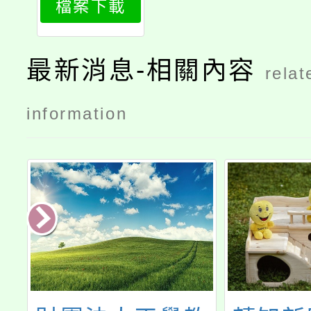
檔案下載
廣社區防暴
宣講師」課
程訓練簡章
最新消息-相關內容
relat
information