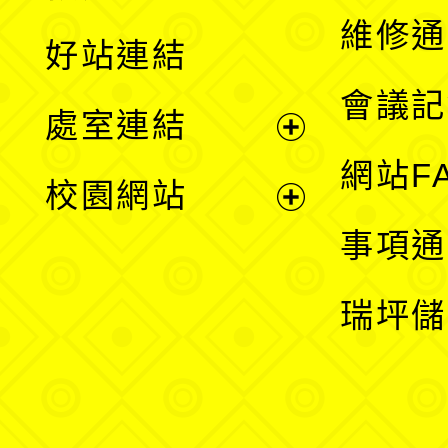
開
維修通
好站連結
選
會議記
處室連結
單
展
網站F
校園網站
開
展
事項通
選
開
瑞坪儲
單
選
單