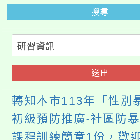
公告本校115學年度第
代理(課)教師甄選結果(
搜尋
轉知中國文化大學推廣
代理(課)教師甄選結果(
轉知苗栗縣政府辦理11
《TA101》溝通分析
桃園市115學年度學生
縣市「校園短影音徵選
程，歡迎學生輔導中心
「桃園市補助參觀特色
要點
門員」簡章及活動海報
心理、諮商輔導、社會
送出
展演活動實施計畫」
踴躍報名參加。
系所師生報名參加。
轉知本市113年「性別
初級預防推廣-社區防
課程訓練簡章1份，歡