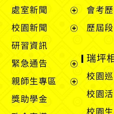
處室新聞
會考歷
展
校園新聞
歷屆段
開
展
研習資訊
選
開
瑞坪
緊急通告
單
選
展
校園巡
親師生專區
單
開
展
校園活
獎助學金
選
開
校園生