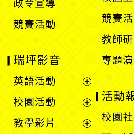
政令宣導
單
選
競賽活
競賽活動
單
教師研
瑞坪影音
專題演
英語活動
展
活動
校園活動
開
展
校園社
教學影片
選
開