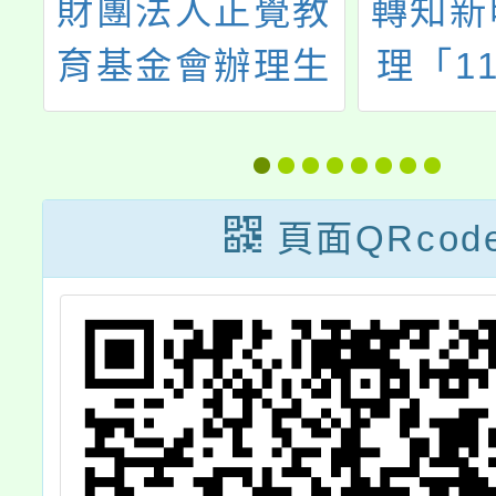
育
財團法人正覺教
轉知新
山
育基金會辦理生
理「1
年
命教育教師研習
教育優
義
活動「生命的圓
教育講
作
滿──尋覓教師
啟發孩
頁面QRcod
一
的春天」，歡迎
自律
踴
報名參加。
訣」活
請
歡迎家
人士報