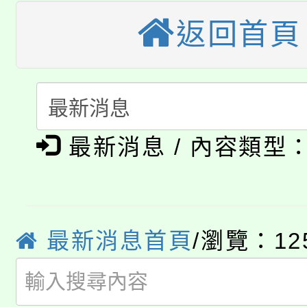
轉知中國文化大學推廣
代理(課)教師甄選結果(
返回首頁
轉知苗栗縣政府辦理11
《TA101》溝通分析
桃園市115學年度學生
縣市「校園短影音徵選
程，歡迎學生輔導中心
「桃園市補助參觀特色
要點
門員」簡章及活動海報
心理、諮商輔導、社會
淨零綠領人才培育課程
展演活動實施計畫」
最新消息 / 內容類型
踴躍報名參加。
系所師生報名參加。
公告本校115學年度第1
「2026金融保險知識
代理(課)教師甄選結果(
最新消息首頁
/瀏覽：12
桃園市115學年度學生
車」活動
公告本校115學年度第
生本土語及新住民語歌