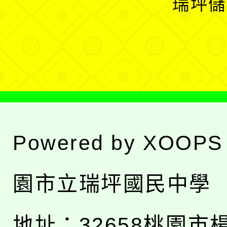
瑞坪儲
單
選
單
Powered by
XOOPS
園市立瑞坪國民中學
地址：
32658桃園市