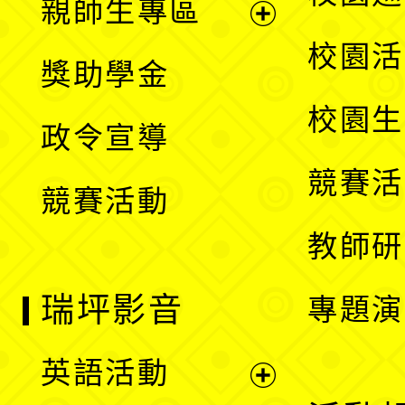
親師生專區
單
開
展
校園活
獎助學金
選
開
校園生
政令宣導
單
選
競賽活
競賽活動
單
教師研
瑞坪影音
專題演
英語活動