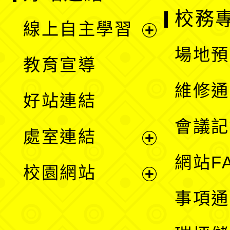
校務
線上自主學習
展
場地預
教育宣導
開
維修通
好站連結
選
會議記
處室連結
單
展
網站F
校園網站
開
展
事項通
選
開