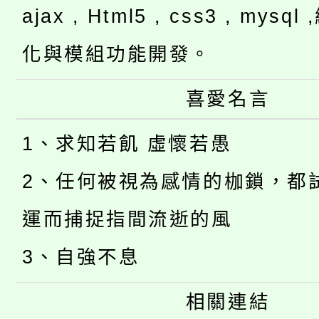
ajax , Html5 , css3 , mysq
化與模組功能開發。
喜愛名言
1、求知若飢 虛懷若愚
2、任何被視為感情的枷鎖，都
運而捕捉指間流逝的風
3、自強不息
相關連結