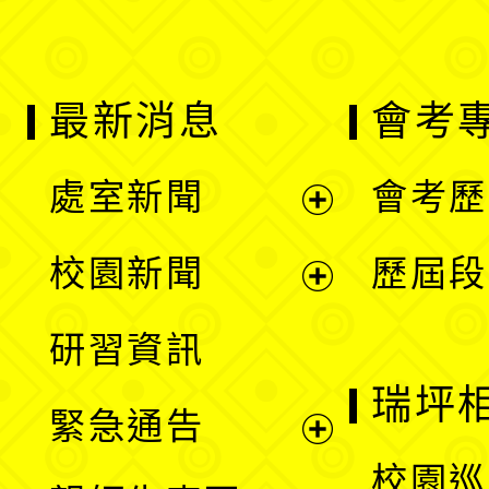
最新消息
會考
處室新聞
會考歷
展
校園新聞
歷屆段
開
展
研習資訊
選
開
瑞坪
緊急通告
單
選
展
校園巡