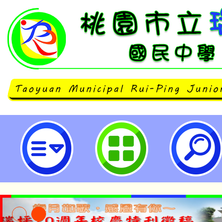
neilrpjhstyc網站設計者：徐嘉裕 N