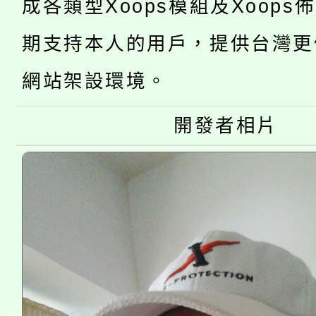
成各類型Xoops模組及Xoops
桃園市低收入戶享有免
田徑場及游泳池舉行。
期支持本人的用戶，提供台灣更
大園自造教育及科技中心
視費優惠，中低收入戶
網站架設環境。
大溪自造教育及科技中心
份教師增能研習
半價優惠，詳情可洽有
開發者相片
淨零綠生活教案入校路
份教師研習
者。
115年食農教育專業人
會
程