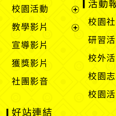
展
活動
校園活動
開
展
校園社
教學影片
選
開
展
研習活
宣導影片
單
選
開
校外活
獲獎影片
單
選
校園志
社團影音
單
校園活
好站連結