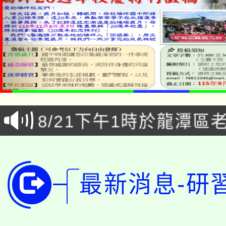
「本色祭」8/29、30
8/21下午1時於龍潭區
場熱烈登場!
YOUNG桃局內行報名
徵才活動。
8月14至27日，桃園
局官網。
最新消息-研
115年桃園市運動會8/1
開!
桃園市低收入戶享有免
田徑場及游泳池舉行。