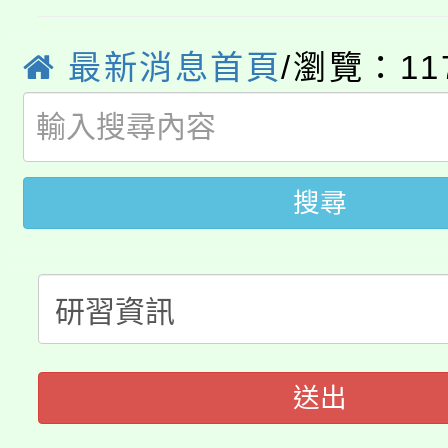
YOUNG桃局內行報名
徵才活動。
最新消息首頁
/瀏覽：11
8月14至27日，桃園
局官網。
115年桃園市運動會8/1
開!
桃園市低收入戶享有免
田徑場及游泳池舉行。
搜尋
大園自造教育及科技中心
視費優惠，中低收入戶
大溪自造教育及科技中心
份教師增能研習
半價優惠，詳情可洽有
淨零綠生活教案入校路
份教師研習
者。
115年食農教育專業人
會
送出
程