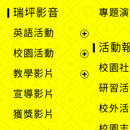
瑞坪影音
專題演
英語活動
展
活動
校園活動
開
展
校園社
教學影片
選
開
展
研習活
宣導影片
單
選
開
校外活
獲獎影片
單
選
校園志