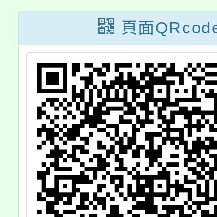
專
歲懷孕服務及後
師
頁面QRcod
續追蹤輔導方
案」之個案研討
活動一案，歡迎
報名參加，請查
照