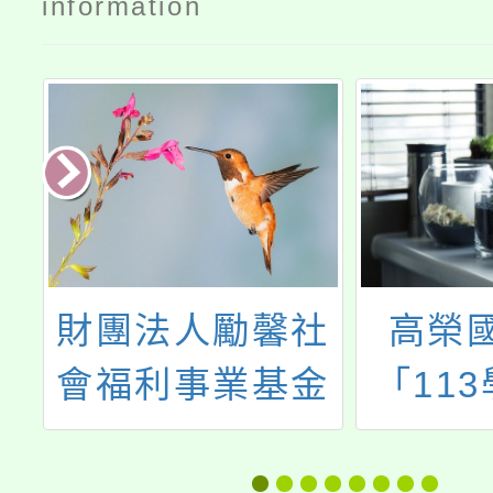
information
慧
財團法人勵馨社
高榮
式
會福利事業基金
「11
競
會辦理「112年
康促進學
科
度桃園市未滿20
保健中