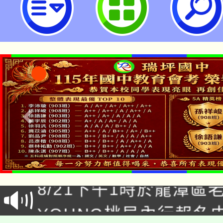
壓力管理延伸活動工作坊」，歡迎
說明，請查照。-桃園市立瑞坪國民
「本色祭」8/29、30
8/21下午1時於龍潭區
場熱烈登場!
YOUNG桃局內行報名
徵才活動。