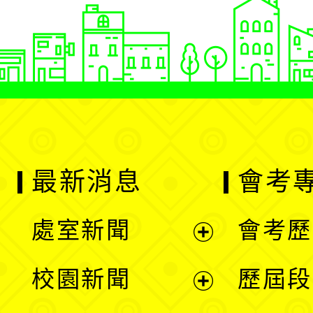
最新消息
會考
處室新聞
會考歷
展
校園新聞
歷屆段
開
展