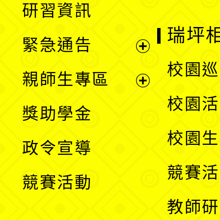
研習資訊
選
開
瑞坪
緊急通告
單
選
展
校園巡
親師生專區
單
開
展
校園活
獎助學金
選
開
校園生
政令宣導
單
選
競賽活
競賽活動
單
教師研