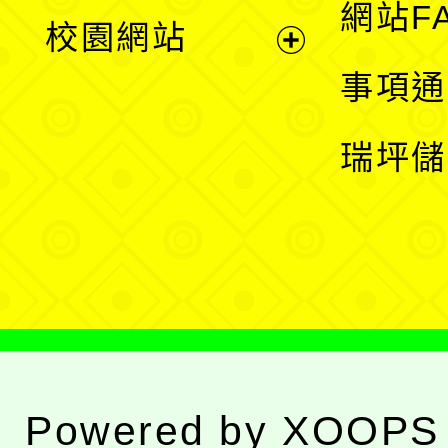
展
網站F
校園網站
開
展
事項通
選
開
瑞坪儲
單
選
單
Powered by
XOOPS