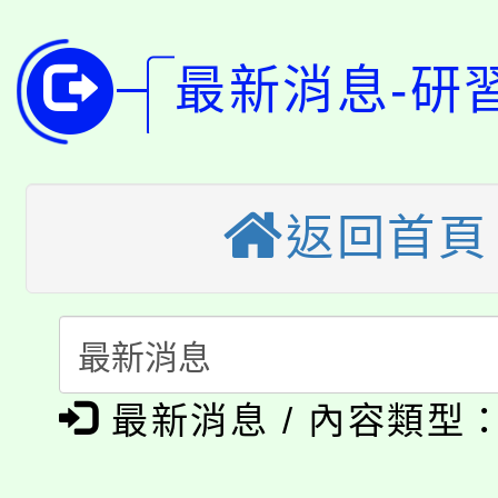
8月14至27日，桃園
局官網。
115年桃園市運動會8/1
最新消息-研
開!
桃園市低收入戶享有免
田徑場及游泳池舉行。
大園自造教育及科技中心
視費優惠，中低收入戶
返回首頁
大溪自造教育及科技中心
份教師增能研習
半價優惠，詳情可洽有
淨零綠生活教案入校路
份教師研習
者。
115年食農教育專業人
會
「本色祭」8/29、30
程
最新消息 / 內容類型
8/21下午1時於龍潭區
場熱烈登場!