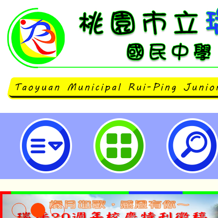
轉知彰化師範大學辦理「113年度
業人員實務訓練─把”一起”找回來Let
together!：哀傷失落心理x 職
工作坊」，歡迎報名參加。-桃園市