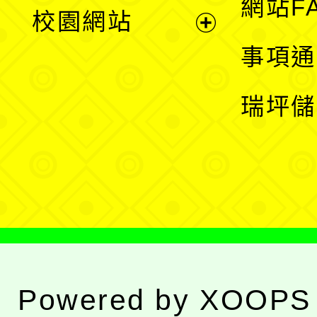
展
網站F
校園網站
開
展
事項通
選
開
瑞坪儲
單
選
單
Powered by
XOOPS