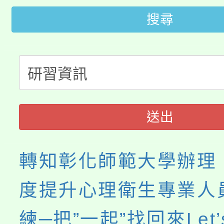
桃園市115學年度學生
車」活動
搜尋
公告本校115學年度第
生本土語及新住民語歌
公告本校115學年度第
代理(課)教師甄選結果(
轉知中國文化大學推廣
代理(課)教師甄選結果(
《TA101》溝通分析
送出
程，歡迎學生輔導中心
轉知彰化師範大學辦理「
心理、諮商輔導、社會
度提升心理衛生專業人
系所師生報名參加。
練─把”一起”找回來Let’