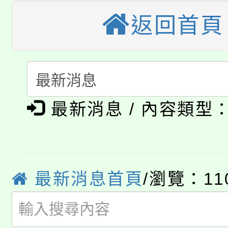
公告本校115學年度第
生本土語及新住民語歌
返回首頁
公告本校115學年度第
代理(課)教師甄選結果(
轉知中國文化大學推廣
代理(課)教師甄選結果(
淨零綠生活教案入校路
《TA101》溝通分析
最新消息 / 內容類型
115年食農教育專業人
會
程，歡迎學生輔導中心
學期銜接期間理賠案件
程
心理、諮商輔導、社會
淨零綠領人才培育課程
學籍身 分審查程序及
系所師生報名參加。
最新消息首頁
/瀏覽：11
公告本校115學年度第1
版
「2026金融保險知識
代理(課)教師甄選結果(