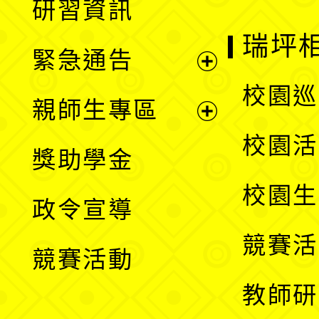
研習資訊
選
開
瑞坪
緊急通告
單
選
展
校園巡
親師生專區
單
開
展
校園活
獎助學金
選
開
校園生
政令宣導
單
選
競賽活
競賽活動
單
教師研