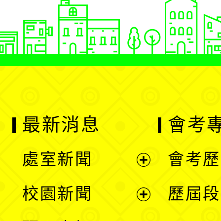
最新消息
會考
處室新聞
會考歷
展
校園新聞
歷屆段
開
展