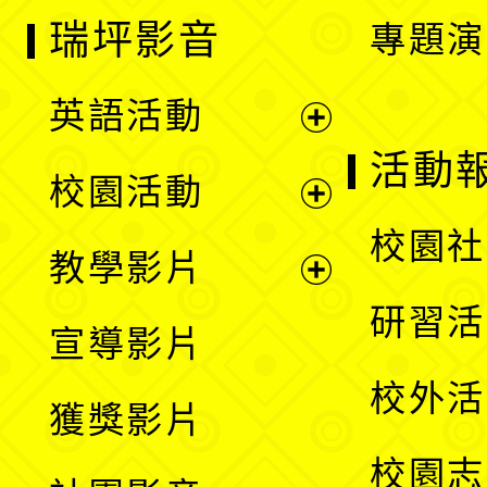
瑞坪影音
專題演
英語活動
展
活動
校園活動
開
展
校園社
教學影片
選
開
展
研習活
宣導影片
單
選
開
校外活
獲獎影片
單
選
校園志