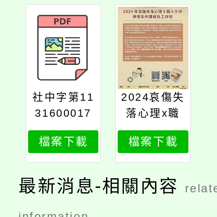
社中字第11
2024哀傷失
31600017
落心理x職
號
人手作系列
檔案下載
檔案下載
講座與工作
坊
最新消息-相關內容
relat
information