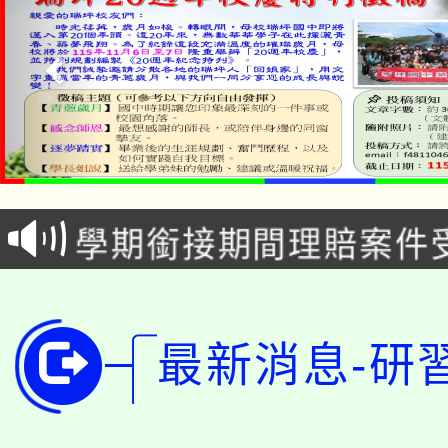
淨零綠生活教案入校路
115年食農教育專業人
會
學期銜接期間理賠案件
程
淨零綠領人才培育課程
學籍身 分審查程序及
公告本校115學年度第1
版
最新消息-研
「2026金融保險知識
代理(課)教師甄選結果(
桃園市115學年度學生
車」活動