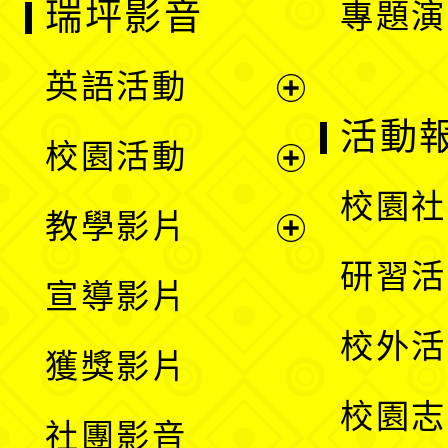
瑞坪影音
專題演
英語活動
展
活動
校園活動
開
展
校園社
教學影片
選
開
展
研習活
宣導影片
單
選
開
校外活
獲獎影片
單
選
校園志
社團影音
單