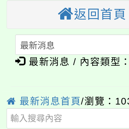
桃園市115學年度學生
車」活動
返回首頁
公告本校115學年度第
生本土語及新住民語歌
公告本校115學年度第
代理(課)教師甄選結果(
轉知中國文化大學推廣
代理(課)教師甄選結果(
淨零綠生活教案入校路
《TA101》溝通分析
最新消息 / 內容類型
115年食農教育專業人
會
程，歡迎學生輔導中心
學期銜接期間理賠案件
程
心理、諮商輔導、社會
最新消息首頁
/瀏覽：10
淨零綠領人才培育課程
學籍身 分審查程序及
系所師生報名參加。
公告本校115學年度第1
版