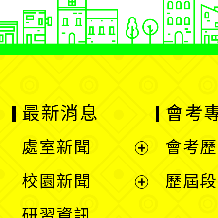
最新消息
會考
處室新聞
會考歷
展
校園新聞
歷屆段
開
展
研習資訊