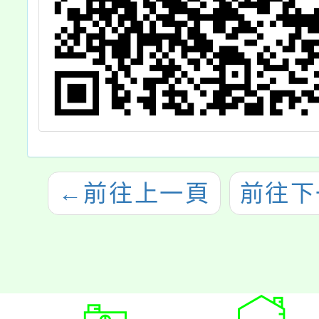
←
前往上一頁
前往下