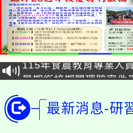
淨零綠生活教案入校路
115年食農教育專業人
會
學期銜接期間理賠案件
程
淨零綠領人才培育課程
學籍身 分審查程序及
公告本校115學年度第1
最新消息-研
版
「2026金融保險知識
代理(課)教師甄選結果(