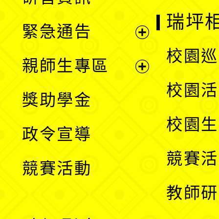
選
開
瑞坪
緊急通告
單
選
展
校園巡
親師生專區
單
開
展
校園活
獎助學金
選
開
校園生
政令宣導
單
選
競賽活
競賽活動
單
教師研