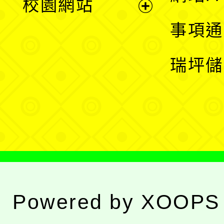
校園網站
開
展
事項通
選
開
瑞坪儲
單
選
單
Powered by
XOOPS