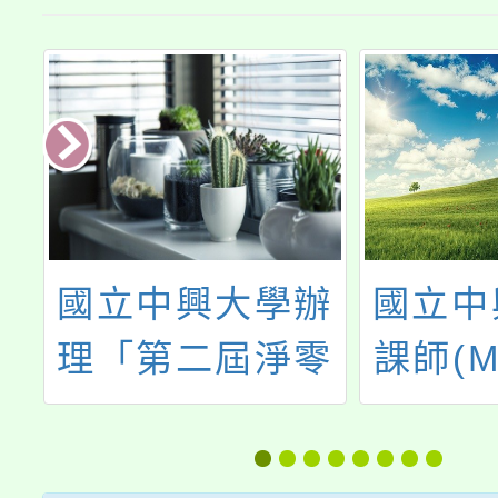
民
國立中興大學辦
國立中
委
理「第二屆淨零
課師(M
級
轉型暨自然碳匯
上課程
4
與碳權發展趨勢
百變