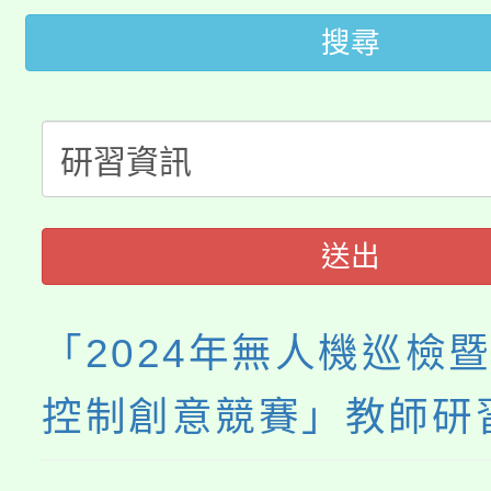
「2026金融保險知識
代理(課)教師甄選結果(
搜尋
桃園市115學年度學生
車」活動
公告本校115學年度第
生本土語及新住民語歌
公告本校115學年度第
代理(課)教師甄選結果(
轉知中國文化大學推廣
代理(課)教師甄選結果(
送出
《TA101》溝通分析
程，歡迎學生輔導中心
「2024年無人機巡檢暨
心理、諮商輔導、社會
控制創意競賽」教師研
系所師生報名參加。