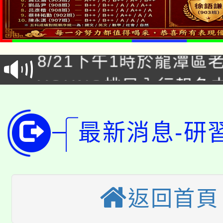
「本色祭」8/29、30
8/21下午1時於龍潭區
場熱烈登場!
YOUNG桃局內行報名
徵才活動。
8月14至27日，桃園
局官網。
115年桃園市運動會8/1
最新消息-研
開!
桃園市低收入戶享有免
田徑場及游泳池舉行。
大園自造教育及科技中心
視費優惠，中低收入戶
返回首頁
大溪自造教育及科技中心
份教師增能研習
半價優惠，詳情可洽有