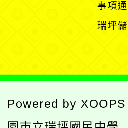
開
展
事項通
選
開
瑞坪儲
單
選
單
Powered by
XOOPS
園市立瑞坪國民中學