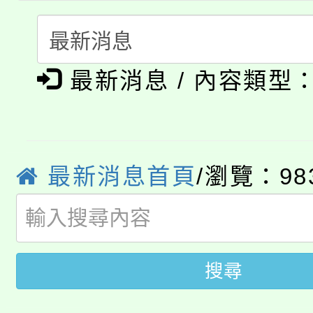
淨零綠生活教案入校路
份教師研習
者。
115年食農教育專業人
會
「本色祭」8/29、30
程
最新消息 / 內容類型
8/21下午1時於龍潭區
場熱烈登場!
YOUNG桃局內行報名
徵才活動。
最新消息首頁
/瀏覽：98
8月14至27日，桃園
局官網。
115年桃園市運動會8/1
開!
桃園市低收入戶享有免
田徑場及游泳池舉行。
搜尋
大園自造教育及科技中心
視費優惠，中低收入戶