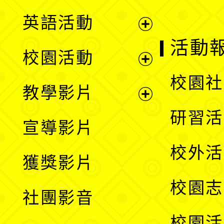
英語活動
展
活動
校園活動
開
展
校園社
教學影片
選
開
展
研習活
宣導影片
單
選
開
校外活
獲獎影片
單
選
校園志
社團影音
單
校園活