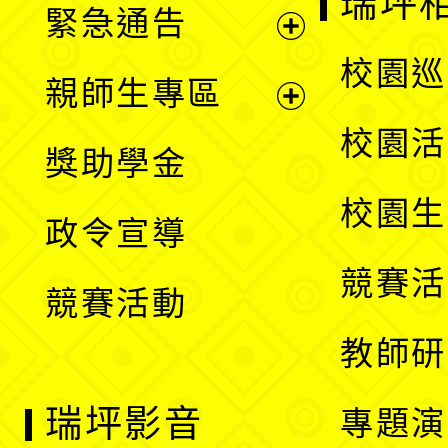
瑞坪
緊急通告
單
選
展
校園巡
親師生專區
單
開
展
校園活
獎助學金
選
開
校園生
政令宣導
單
選
競賽活
競賽活動
單
教師研
瑞坪影音
專題演