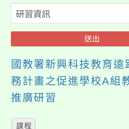
大溪自造教育及科技中心
份教師增能研習
半價優惠，詳情可洽有
淨零綠生活教案入校路
份教師研習
者。
115年食農教育專業人
會
送出
程
國教署新興科技教育遠
務計畫之促進學校A組
推廣研習
課程