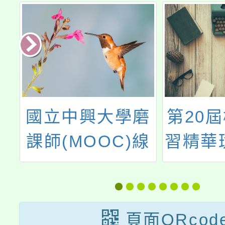
國立中興大學磨
第20
健
課師(MOOC)線
習精華
職
上課程「農產品
世
百變處理與加
工」
頁面QRcod