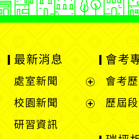
最新消息
會考
處室新聞
會考歷
展
校園新聞
歷屆段
開
展
研習資訊
選
開