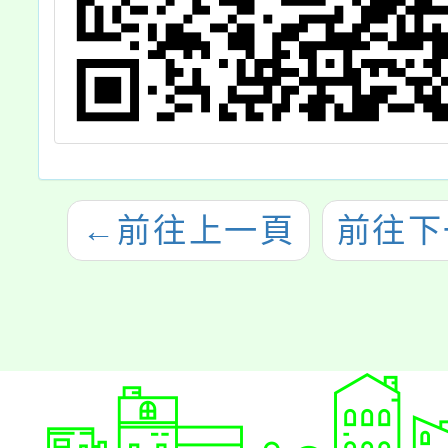
←
前往上一頁
前往下