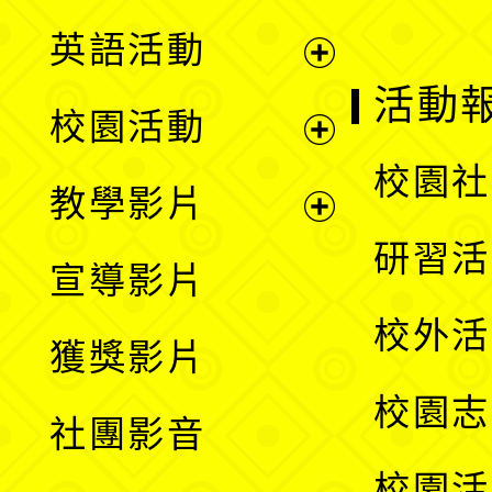
英語活動
展
活動
校園活動
開
展
校園社
教學影片
選
開
展
研習活
宣導影片
單
選
開
校外活
獲獎影片
單
選
校園志
社團影音
單
校園活