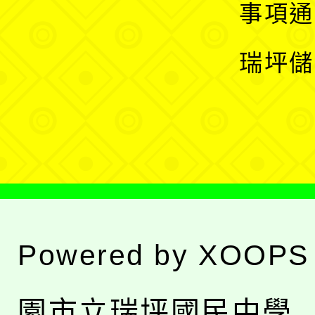
開
展
事項通
選
開
瑞坪儲
單
選
單
Powered by
XOOPS
園市立瑞坪國民中學