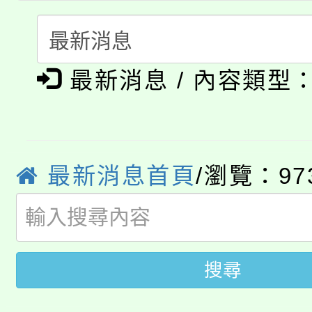
代理(課)教師甄選結果(
轉知中國文化大學推廣
代理(課)教師甄選結果(
淨零綠生活教案入校路
《TA101》溝通分析
最新消息 / 內容類型
115年食農教育專業人
會
程，歡迎學生輔導中心
學期銜接期間理賠案件
程
心理、諮商輔導、社會
淨零綠領人才培育課程
最新消息首頁
/瀏覽：97
學籍身 分審查程序及
系所師生報名參加。
公告本校115學年度第1
版
「2026金融保險知識
代理(課)教師甄選結果(
搜尋
桃園市115學年度學生
車」活動