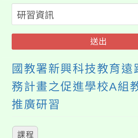
公告本校115學年度第
生本土語及新住民語歌
公告本校115學年度第
代理(課)教師甄選結果(
轉知中國文化大學推廣
代理(課)教師甄選結果(
送出
《TA101》溝通分析
程，歡迎學生輔導中心
國教署新興科技教育遠
心理、諮商輔導、社會
務計畫之促進學校A組
系所師生報名參加。
推廣研習
課程