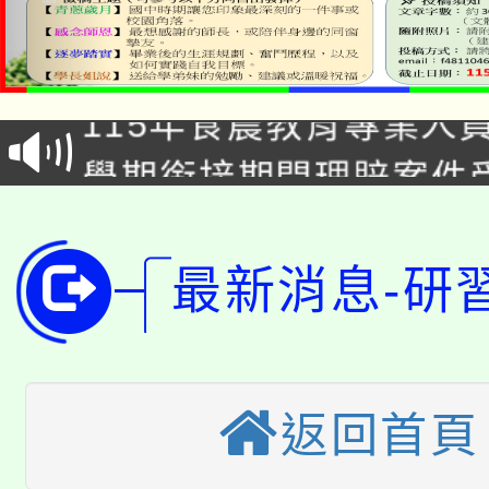
淨零綠生活教案入校路
115年食農教育專業人
會
學期銜接期間理賠案件
程
淨零綠領人才培育課程
學籍身 分審查程序及
公告本校115學年度第1
最新消息-研
版
「2026金融保險知識
代理(課)教師甄選結果(
桃園市115學年度學生
車」活動
返回首頁
公告本校115學年度第
生本土語及新住民語歌
公告本校115學年度第