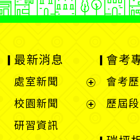
最新消息
會考
處室新聞
會考歷
展
校園新聞
歷屆段
開
展
研習資訊
選
開