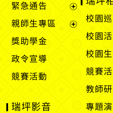
瑞坪
緊急通告
單
選
展
校園巡
親師生專區
單
開
展
校園活
獎助學金
選
開
校園生
政令宣導
單
選
競賽活
競賽活動
單
教師研
瑞坪影音
專題演