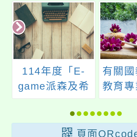
及
114年度「E-
有關國
年
game派森及希
教育專
增
嘉嘉教學應用」
心將辦
研習
教育素
學-開
頁面QRcod