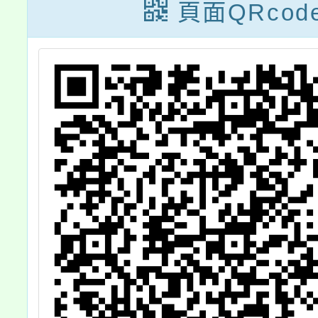
、
頁面QRcod