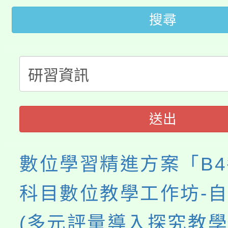
轉知苗栗縣政府辦理11
《TA101》溝通分析
搜尋
桃園市115學年度學生
縣市「校園短影音徵選
程，歡迎學生輔導中心
「桃園市補助參觀特色
要點
門員」簡章及活動海報
心理、諮商輔導、社會
115年度「教育部表揚
展演活動實施計畫」
踴躍報名參加。
系所師生報名參加。
「2026 ART TAIPE
義教育推展貢獻獎」
送出
博覽會」之「藝術教育
數位學習精進方案「B4
科目數位教學工作坊-
(多元評量導入探究教