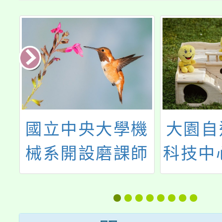
中
國立中央大學機
大園自
精
械系開設磨課師
科技中心
教
課程「氫能技術
月份教
能
與應用」