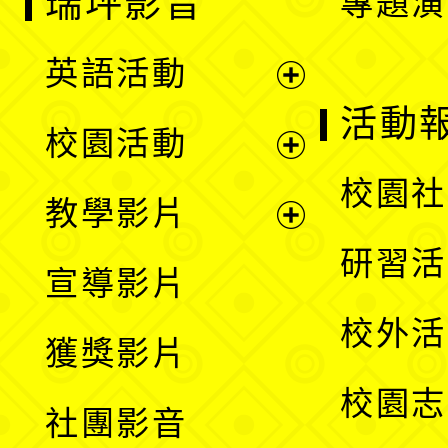
瑞坪影音
專題演
英語活動
展
活動
校園活動
開
展
校園社
教學影片
選
開
展
研習活
宣導影片
單
選
開
校外活
獲獎影片
單
選
校園志
社團影音
單