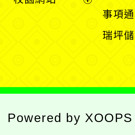
開
展
事項通
選
開
瑞坪儲
單
選
單
Powered by
XOOPS