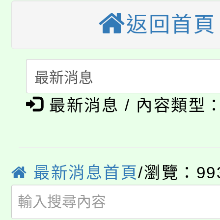
桃園市115學年度學生
縣市「校園短影音徵選
程，歡迎學生輔導中心
返回首頁
「桃園市補助參觀特色
要點
門員」簡章及活動海報
心理、諮商輔導、社會
115年度「教育部表揚
展演活動實施計畫」
踴躍報名參加。
系所師生報名參加。
「2026 ART TAIPE
義教育推展貢獻獎」
「2026金融保險知識
博覽會」之「藝術教育
最新消息 / 內容類型
桃園市115學年度學生
車」活動
公告本校115學年度第
生本土語及新住民語歌
最新消息首頁
/瀏覽：99
公告本校115學年度第
代理(課)教師甄選結果(
轉知中國文化大學推廣
代理(課)教師甄選結果(