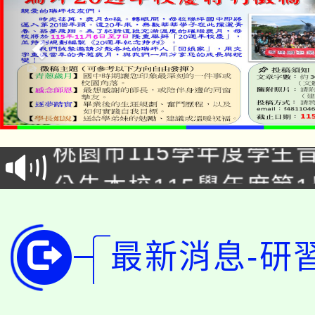
「2026金融保險知識
桃園市115學年度學生
車」活動
公告本校115學年度第
生本土語及新住民語歌
公告本校115學年度第
代理(課)教師甄選結果(
轉知中國文化大學推廣
代理(課)教師甄選結果(
最新消息-研
轉知苗栗縣政府辦理11
《TA101》溝通分析