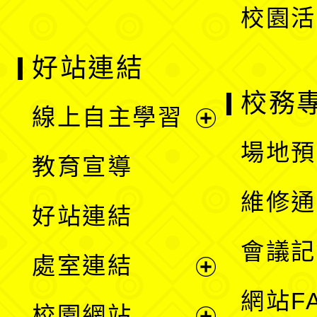
校園活
好站連結
校務
線上自主學習
展
場地預
教育宣導
開
維修通
好站連結
選
會議記
處室連結
單
展
網站F
校園網站