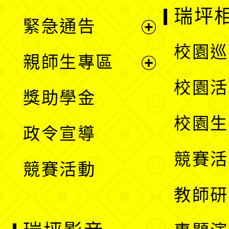
選
開
瑞坪
緊急通告
單
選
展
校園巡
親師生專區
單
開
展
校園活
獎助學金
選
開
校園生
政令宣導
單
選
競賽活
競賽活動
單
教師研