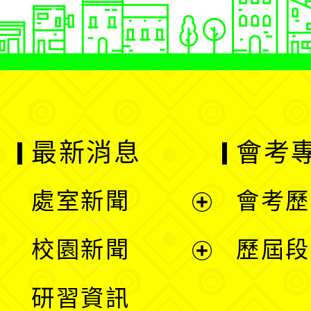
最新消息
會考
處室新聞
會考歷
展
校園新聞
歷屆段
開
展
研習資訊