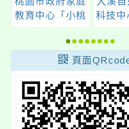
桃
桃園市政府家庭
大溪自
基
教育中心「小桃
科技中心
念
家6月課程資
五月份
論
訊」，歡迎報名
名
參與。
頁面QRcod