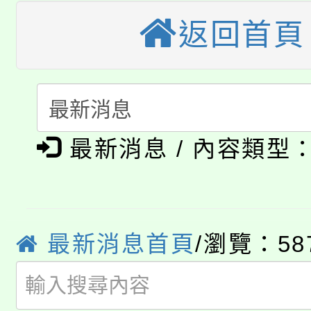
轉知苗栗縣政府辦理11
返回首頁
《TA101》溝通分析
桃園市115學年度學生
縣市「校園短影音徵選
程，歡迎學生輔導中心
「桃園市補助參觀特色
要點
門員」簡章及活動海報
心理、諮商輔導、社會
淨零綠領人才培育課程
展演活動實施計畫」
踴躍報名參加。
最新消息 / 內容類型
系所師生報名參加。
公告本校115學年度第1
「2026金融保險知識
代理(課)教師甄選結果(
桃園市115學年度學生
車」活動
最新消息首頁
/瀏覽：58
公告本校115學年度第
生本土語及新住民語歌
公告本校115學年度第