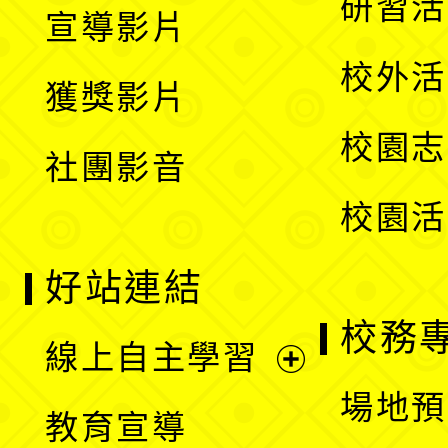
展
研習活
宣導影片
單
選
開
校外活
獲獎影片
單
選
校園志
社團影音
單
校園活
好站連結
校務
線上自主學習
展
場地預
教育宣導