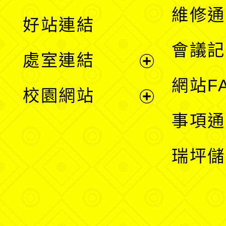
開
維修通
好站連結
選
會議記
處室連結
單
展
網站F
校園網站
開
展
事項通
選
開
瑞坪儲
單
選
單