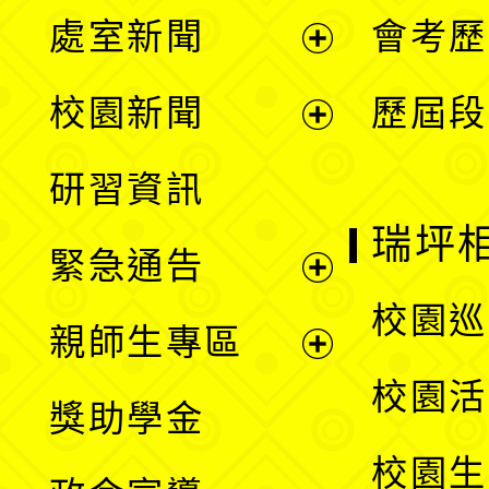
處室新聞
會考歷
展
校園新聞
歷屆段
開
展
研習資訊
選
開
瑞坪
緊急通告
單
選
展
校園巡
親師生專區
單
開
展
校園活
獎助學金
選
開
校園生