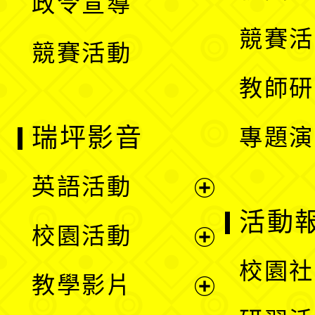
政令宣導
單
選
競賽活
競賽活動
單
教師研
瑞坪影音
專題演
英語活動
展
活動
校園活動
開
展
校園社
教學影片
選
開