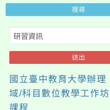
代理(課)教師甄選結果(
搜尋
轉知中國文化大學推廣
代理(課)教師甄選結果(
轉知苗栗縣政府辦理11
《TA101》溝通分析
桃園市115學年度學生
縣市「校園短影音徵選
程，歡迎學生輔導中心
「桃園市補助參觀特色
要點
門員」簡章及活動海報
心理、諮商輔導、社會
送出
展演活動實施計畫」
踴躍報名參加。
系所師生報名參加。
國立臺中教育大學辦理
域/科目數位教學工作坊
課程