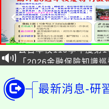
淨零綠領人才培育課程
公告本校115學年度第1
「2026金融保險知識
代理(課)教師甄選結果(
桃園市115學年度學生
車」活動
公告本校115學年度第
生本土語及新住民語歌
最新消息-研
公告本校115學年度第
代理(課)教師甄選結果(
轉知中國文化大學推廣
代理(課)教師甄選結果(