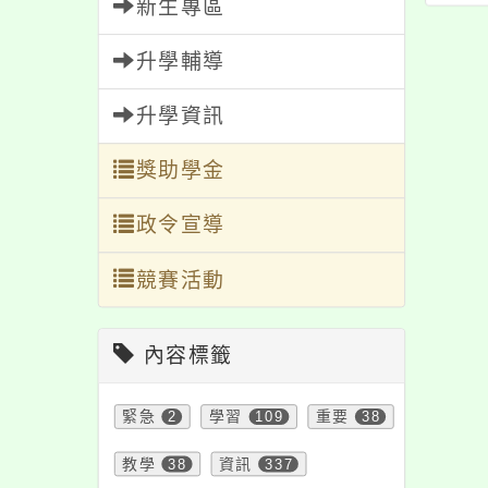
家講座
急救法暨正確使用自
新生專區
動體外心臟電擊去顫
升學輔導
器」課程
升學資訊
獎助學金
政令宣導
競賽活動
內容標籤
緊急
2
學習
109
重要
38
教學
38
資訊
337