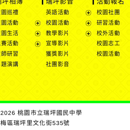
瑞坪相簿
瑞坪影音
活動報名
校園巡禮
英語活動
校園社團
展
校園活動
校園活動
研習活動
開
展
展
校園生活
教學影片
校外活動
選
開
開
展
展
競賽活動
宣導影片
校園志工
單
選
選
開
開
展
教師研習
獲獎影片
校園活動
單
單
選
選
開
專題演講
社團影音
單
單
選
單
2026
桃園市立瑞坪國民中學
楊梅區瑞坪里文化街535號