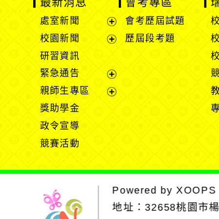
最新消息
會考專區
處室新聞
會考歷屆試題
展
校園新聞
歷屆段考題
開
展
研習資訊
選
開
緊急通告
單
選
展
親師生專區
單
開
展
獎助學金
選
開
政令宣導
單
選
競賽活動
單
Powered by
XOOPS
地址：
32658桃園市