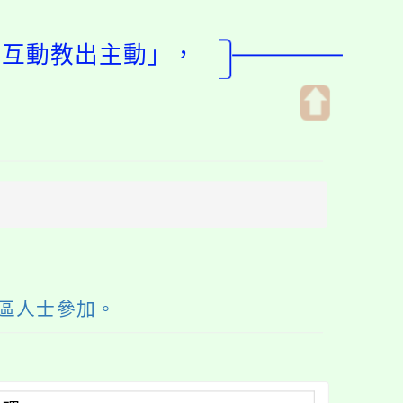
質互動教出主動」，
開
啟
上
方
區
塊
區人士參加。