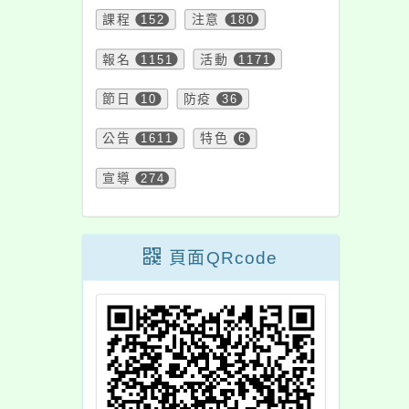
課程
152
注意
180
報名
1151
活動
1171
節日
10
防疫
36
公告
1611
特色
6
宣導
274
頁面QRcode