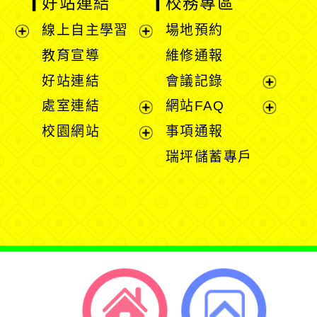
好站連結
校務專區
線上自主學習
場地預約
展
展
教育宣導
維修通報
開
開
好站連結
會議記錄
選
選
展
處室連結
網站FAQ
單
單
開
展
展
校園網站
事項通報
選
開
開
展
瑞坪儲蓄專戶
單
選
選
開
單
單
選
單