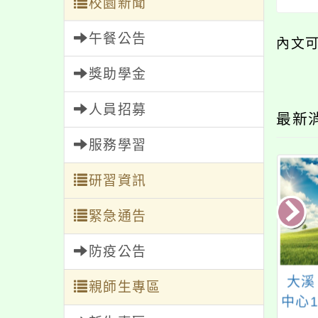
校園新聞
午餐公告
內文
獎助學金
人員招募
最新
服務學習
研習資訊
緊急通告
防疫公告
山2025年國際書
桃園市政府勞動檢查
大溪
親師生專區
暨蔬食博覽會－名
處辦理「心肺復甦術
中心