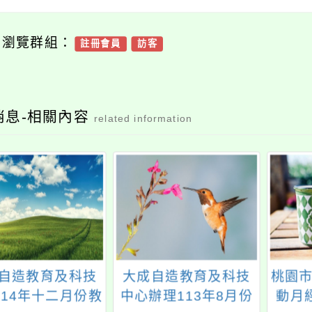
可瀏覽群組：
註冊會員
訪客
消息-相關內容
related information
自造教育及科技
大成自造教育及科技
桃園市
114年十二月份教
中心辦理113年8月份
動月