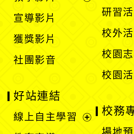
選
開
展
研習活
宣導影片
單
選
開
校外活
獲獎影片
單
選
校園志
社團影音
單
校園活
好站連結
校務
線上自主學習
展
場地預