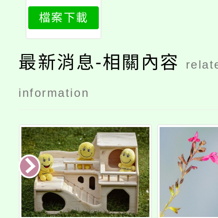
922_attach
檔案下載
1
最新消息-相關內容
relat
information