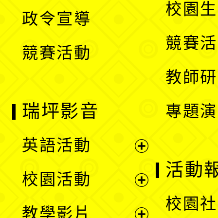
開
校園生
政令宣導
單
選
競賽活
競賽活動
單
教師研
瑞坪影音
專題演
英語活動
展
活動
校園活動
開
展
校園社
教學影片