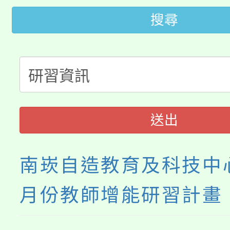
桃園市低收入戶享有免
田徑場及游泳池舉行。
搜尋
大園自造教育及科技中心
視費優惠，中低收入戶
大溪自造教育及科技中心
份教師增能研習
半價優惠，詳情可洽有
淨零綠生活教案入校路
份教師研習
者。
115年食農教育專業人
會
送出
程
南崁自造教育及科技中心
月份教師增能研習計畫