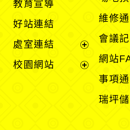
教育宣導
開
維修通
好站連結
選
會議記
處室連結
單
展
網站F
校園網站
開
展
事項通
選
開
瑞坪儲
單
選
單