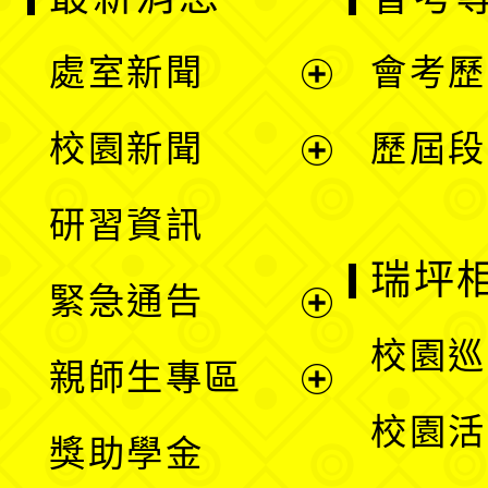
處室新聞
會考歷
展
校園新聞
歷屆段
開
展
研習資訊
選
開
瑞坪
緊急通告
單
選
展
校園巡
親師生專區
單
開
展
校園活
獎助學金
選