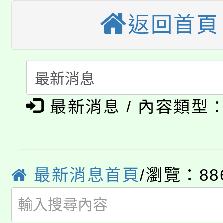
大園自造教育及科技中心
視費優惠，中低收入戶
返回首頁
大溪自造教育及科技中心
份教師增能研習
半價優惠，詳情可洽有
淨零綠生活教案入校路
份教師研習
者。
115年食農教育專業人
會
「本色祭」8/29、30
最新消息 / 內容類型
程
8/21下午1時於龍潭區
場熱烈登場!
YOUNG桃局內行報名
徵才活動。
最新消息首頁
/瀏覽：88
8月14至27日，桃園
局官網。
115年桃園市運動會8/1
開!