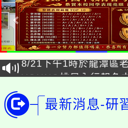
「本色祭」8/29、30
8/21下午1時於龍潭區
場熱烈登場!
YOUNG桃局內行報名
徵才活動。
8月14至27日，桃園
局官網。
最新消息-研
115年桃園市運動會8/1
開!
桃園市低收入戶享有免
田徑場及游泳池舉行。