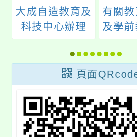
育
大成自造教育及
有關教
研
科技中心辦理
及學前
114年4月份教師
託國立
研習
學校辦
年度新
頁面QRcod
暨原住
文化及
知能研
畫」請