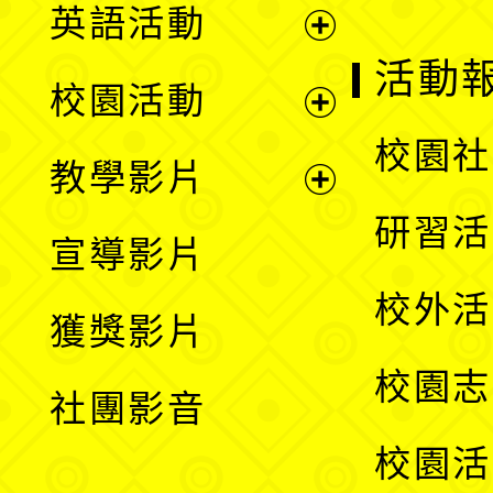
英語活動
展
活動
校園活動
開
展
校園社
教學影片
選
開
展
研習活
宣導影片
單
選
開
校外活
獲獎影片
單
選
校園志
社團影音
單
校園活