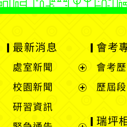
最新消息
會考
處室新聞
會考歷
展
校園新聞
歷屆段
開
展
研習資訊
選
開
瑞坪
緊急通告