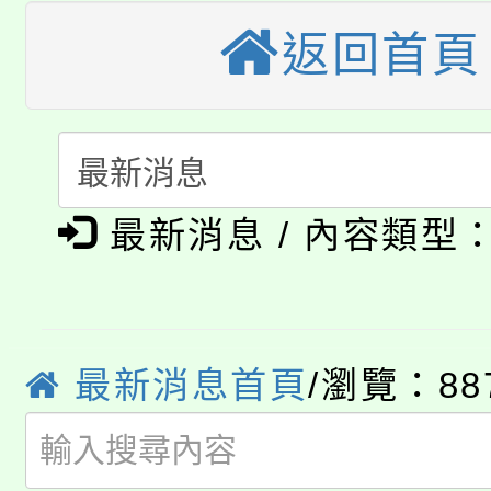
桃園市115學年度學生
車」活動
返回首頁
公告本校115學年度第
生本土語及新住民語歌
公告本校115學年度第
代理(課)教師甄選結果(
轉知中國文化大學推廣
代理(課)教師甄選結果(
淨零綠生活教案入校路
《TA101》溝通分析
最新消息 / 內容類型
115年食農教育專業人
會
程，歡迎學生輔導中心
學期銜接期間理賠案件
程
心理、諮商輔導、社會
最新消息首頁
/瀏覽：88
淨零綠領人才培育課程
學籍身 分審查程序及
系所師生報名參加。
公告本校115學年度第1
版