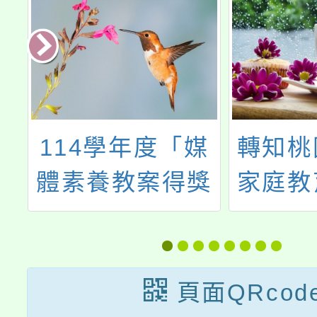
亮
114學年度「媒
轉知桃
塑
體素養教案得獎
家庭教
經驗分享」研習
理小桃
度
活動
程、青
正向教
頁面QRcod