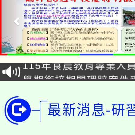
淨零綠生活教案入校路
115年食農教育專業人
會
學期銜接期間理賠案件
程
淨零綠領人才培育課程
學籍身 分審查程序及
公告本校115學年度第1
最新消息-研
版
「2026金融保險知識
代理(課)教師甄選結果(