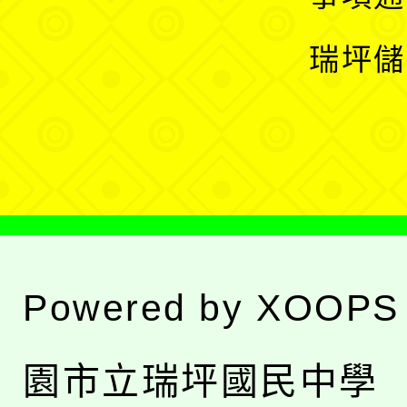
選
開
瑞坪儲
單
選
單
Powered by
XOOPS
園市立瑞坪國民中學