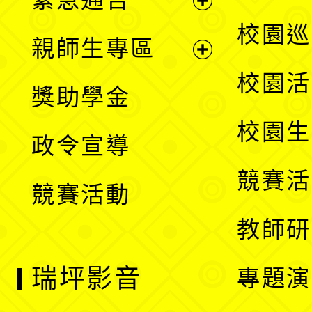
單
選
展
校園巡
親師生專區
單
開
展
校園活
獎助學金
選
開
校園生
政令宣導
單
選
競賽活
競賽活動
單
教師研
瑞坪影音
專題演