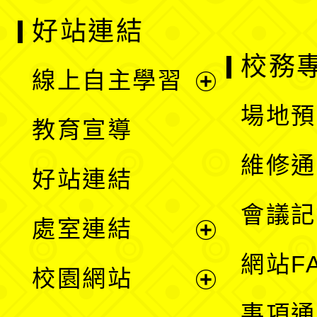
好站連結
校務
線上自主學習
展
場地預
教育宣導
開
維修通
好站連結
選
會議記
處室連結
單
展
網站F
校園網站
開
展
事項通