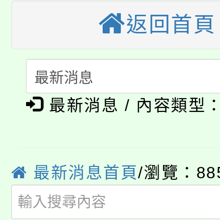
公告本校115學年度第
生本土語及新住民語歌
返回首頁
公告本校115學年度第
代理(課)教師甄選結果(
轉知中國文化大學推廣
代理(課)教師甄選結果(
淨零綠生活教案入校路
《TA101》溝通分析
最新消息 / 內容類型
115年食農教育專業人
會
程，歡迎學生輔導中心
學期銜接期間理賠案件
程
心理、諮商輔導、社會
淨零綠領人才培育課程
學籍身 分審查程序及
最新消息首頁
/瀏覽：88
系所師生報名參加。
公告本校115學年度第1
版
「2026金融保險知識
代理(課)教師甄選結果(