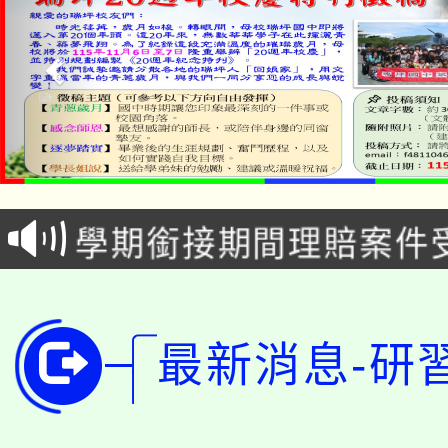
淨零綠生活教案入校路
115年食農教育專業人
會
學期銜接期間理賠案件
程
淨零綠領人才培育課程
學籍身 分審查程序及
公告本校115學年度第1
版
最新消息-研
「2026金融保險知識
代理(課)教師甄選結果(
桃園市115學年度學生
車」活動