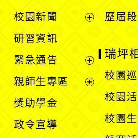
展
校園新聞
歷屆段
開
展
研習資訊
選
開
瑞坪
緊急通告
單
選
展
校園巡
親師生專區
單
開
展
校園活
獎助學金
選
開
校園生
政令宣導
單
選