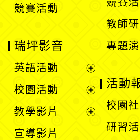
競賽活
競賽活動
單
教師研
瑞坪影音
專題演
英語活動
展
活動
校園活動
開
展
校園社
教學影片
選
開
展
研習活
宣導影片
單
選