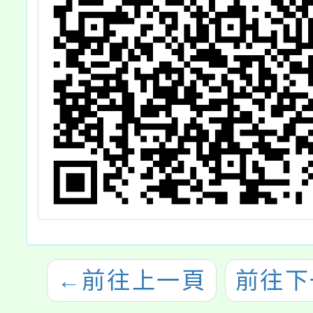
←
前往上一頁
前往下