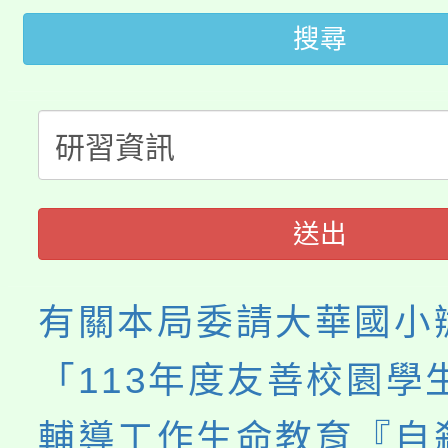
桃園市115學年度學生
車」活動
搜尋
公告本校115學年度第
生本土語及新住民語歌
公告本校115學年度第
代理(課)教師甄選結果(
轉知中國文化大學推廣
代理(課)教師甄選結果(
《TA101》溝通分析
送出
程，歡迎學生輔導中心
有關本局委請大華國小
心理、諮商輔導、社會
「113年度友善校園學
系所師生報名參加。
輔導工作生命教育『自