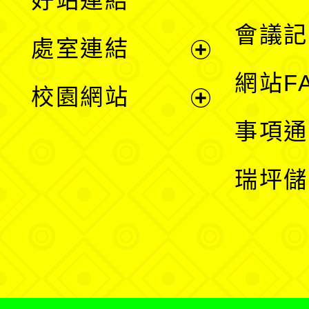
好站連結
選
會議記
處室連結
單
展
網站F
校園網站
開
展
事項通
選
開
瑞坪儲
單
選
單