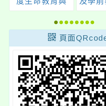
及學前教育署函
中小科
線
有關生命教育專
資訊教
歡
業發展中心
研習-
(LEPDC)將於
共
頁面QRcod
112年9月至10
月辦理112年度
「生命聊天室」
系列線上研習課
程，請查照。