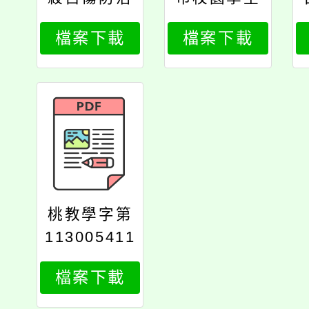
及危機事件
自我傷害辨
檔案下載
檔案下載
處遇」研習
識與防治處
實施計畫
遇知能研習
計畫
桃教學字第
113005411
6號
檔案下載