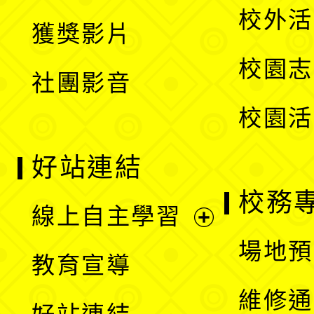
開
校外活
獲獎影片
單
選
校園志
社團影音
單
校園活
好站連結
校務
線上自主學習
展
場地預
教育宣導
開
維修通