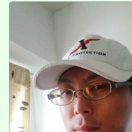
轉知苗栗縣政府辦理11
《TA101》溝通分析
縣市「校園短影音徵選
程，歡迎學生輔導中心
門員」簡章及活動海報
心理、諮商輔導、社會
踴躍報名參加。
系所師生報名參加。