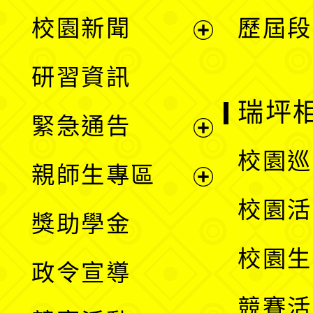
展
校園新聞
歷屆段
開
展
研習資訊
選
開
瑞坪
緊急通告
單
選
展
校園巡
親師生專區
單
開
展
校園活
獎助學金
選
開
校園生
政令宣導
單
選
競賽活