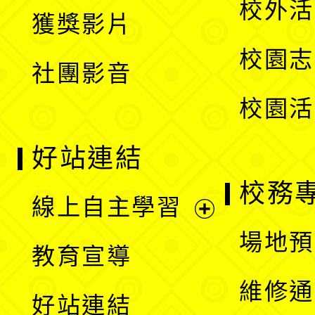
校外活
獲獎影片
單
選
校園志
社團影音
單
校園活
好站連結
校務
線上自主學習
展
場地預
教育宣導
開
維修通
好站連結