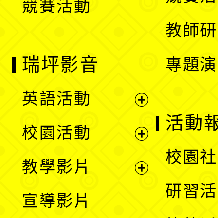
競賽活動
單
教師研
瑞坪影音
專題演
英語活動
展
活動
校園活動
開
展
校園社
教學影片
選
開
展
研習活
宣導影片
單
選
開