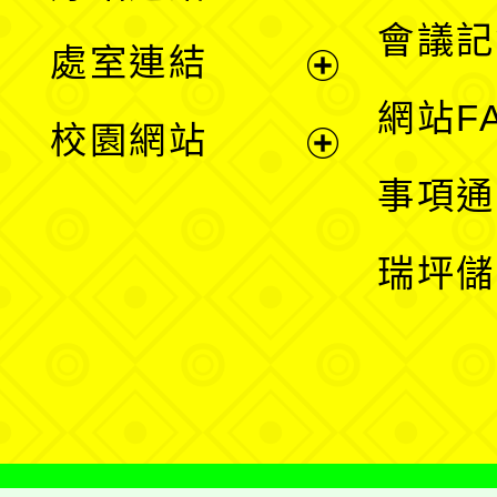
選
會議記
處室連結
單
展
網站F
校園網站
開
展
事項通
選
開
瑞坪儲
單
選
單