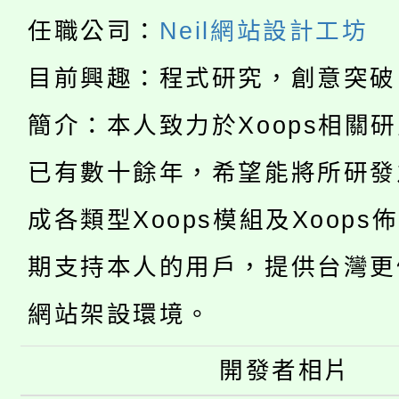
115年食農教育專業人
縣市「校園短影音徵選
程，歡迎學生輔導中心
任職公司：
Neil網站設計工坊
學期銜接期間理賠案件
程
門員」簡章及活動海報
心理、諮商輔導、社會
目前興趣：程式研究，創意突破
淨零綠領人才培育課程
學籍身 分審查程序及
踴躍報名參加。
系所師生報名參加。
簡介：本人致力於Xoops相關
公告本校115學年度第1
版
已有數十餘年，希望能將所研發
「2026金融保險知識
代理(課)教師甄選結果(
成各類型Xoops模組及Xoops
桃園市115學年度學生
車」活動
期支持本人的用戶，提供台灣更
公告本校115學年度第
生本土語及新住民語歌
網站架設環境。
公告本校115學年度第
代理(課)教師甄選結果(
轉知中國文化大學推廣
開發者相片
代理(課)教師甄選結果(