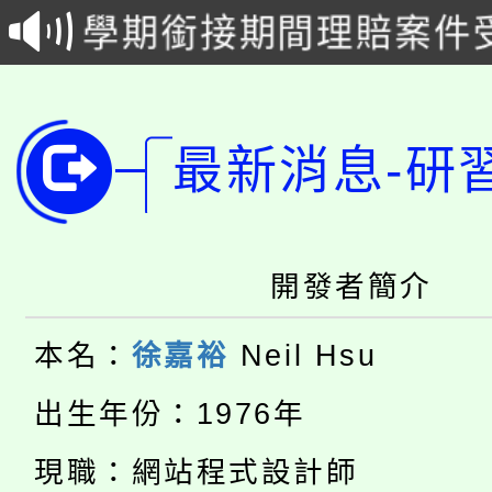
學期銜接期間理賠案件
程
淨零綠領人才培育課程
學籍身 分審查程序及
公告本校115學年度第1
版
最新消息-研
「2026金融保險知識
代理(課)教師甄選結果(
桃園市115學年度學生
車」活動
開發者簡介
公告本校115學年度第
生本土語及新住民語歌
公告本校115學年度第
代理(課)教師甄選結果(
本名：
徐嘉裕
Neil Hsu
轉知中國文化大學推廣
代理(課)教師甄選結果(
出生年份：1976年
轉知苗栗縣政府辦理11
《TA101》溝通分析
現職：網站程式設計師