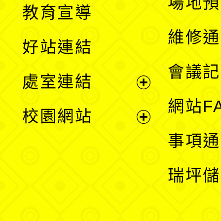
場地預
教育宣導
開
維修通
好站連結
選
會議記
處室連結
單
展
網站F
校園網站
開
展
事項通
選
開
瑞坪儲
單
選