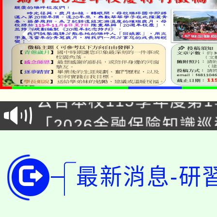
淨零綠領人才培育課程
公告本校115學年度第1
「2026金融保險知識
代理(課)教師甄選結果(
桃園市115學年度學生
車」活動
公告本校115學年度第
生本土語及新住民語歌
最新消息-研
公告本校115學年度第
代理(課)教師甄選結果(
轉知中國文化大學推廣