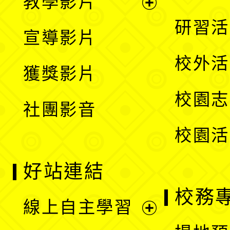
教學影片
選
開
展
研習活
宣導影片
單
選
開
校外活
獲獎影片
單
選
校園志
社團影音
單
校園活
好站連結
校務
線上自主學習
展