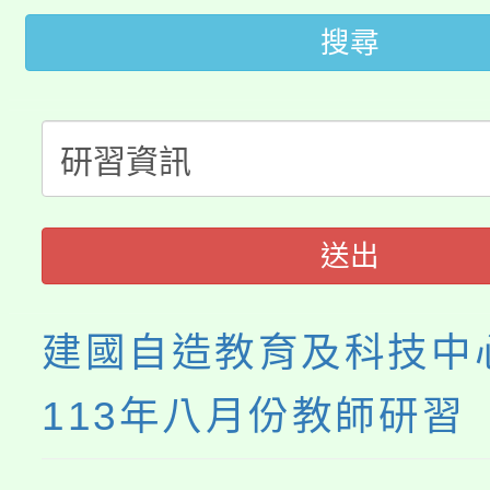
代理(課)教師甄選結果(
搜尋
轉知中國文化大學推廣
代理(課)教師甄選結果(
轉知苗栗縣政府辦理11
《TA101》溝通分析
桃園市115學年度學生
縣市「校園短影音徵選
程，歡迎學生輔導中心
「桃園市補助參觀特色
要點
門員」簡章及活動海報
心理、諮商輔導、社會
送出
展演活動實施計畫」
踴躍報名參加。
系所師生報名參加。
建國自造教育及科技中
113年八月份教師研習