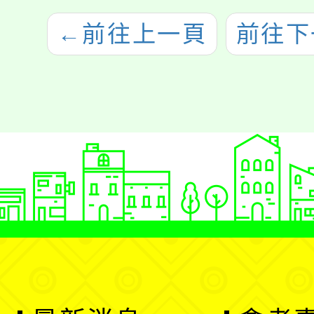
←
前往上一頁
前往下