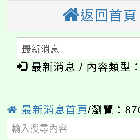
代理(課)教師甄選結果(
返回首頁
轉知苗栗縣政府辦理11
《TA101》溝通分析
桃園市115學年度學生
縣市「校園短影音徵選
程，歡迎學生輔導中心
「桃園市補助參觀特色
要點
門員」簡章及活動海報
心理、諮商輔導、社會
淨零綠領人才培育課程
展演活動實施計畫」
最新消息 / 內容類型
踴躍報名參加。
系所師生報名參加。
公告本校115學年度第1
「2026金融保險知識
代理(課)教師甄選結果(
桃園市115學年度學生
最新消息首頁
/瀏覽：87
車」活動
公告本校115學年度第
生本土語及新住民語歌
公告本校115學年度第