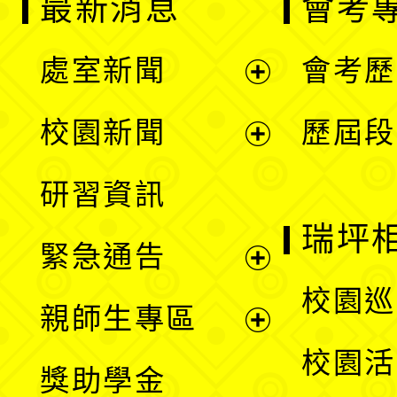
最新消息
會考
處室新聞
會考歷
展
校園新聞
歷屆段
開
展
研習資訊
選
開
瑞坪
緊急通告
單
選
展
校園巡
親師生專區
單
開
展
校園活
獎助學金