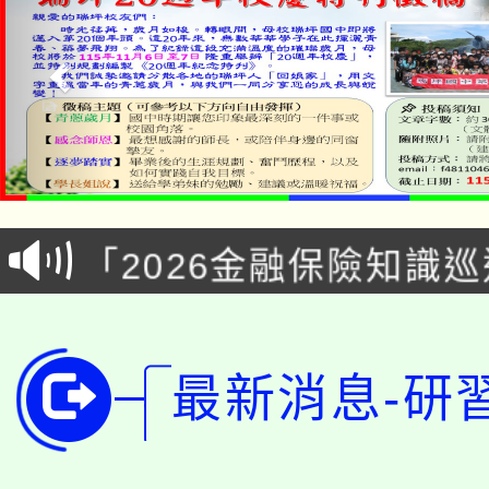
淨零綠領人才培育課程
公告本校115學年度第1
「2026金融保險知識
代理(課)教師甄選結果(
桃園市115學年度學生
車」活動
公告本校115學年度第
生本土語及新住民語歌
最新消息-研
公告本校115學年度第
代理(課)教師甄選結果(
轉知中國文化大學推廣
代理(課)教師甄選結果(