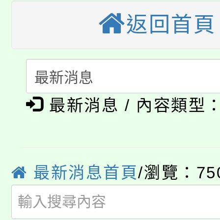
轉知苗栗縣政府辦理11
《TA101》溝通分析
返回首頁
桃園市115學年度學生
縣市「校園短影音徵選
程，歡迎學生輔導中心
「桃園市補助參觀特色
要點
門員」簡章及活動海報
心理、諮商輔導、社會
淨零綠領人才培育課程
展演活動實施計畫」
踴躍報名參加。
系所師生報名參加。
最新消息 / 內容類型
公告本校115學年度第1
「2026金融保險知識
代理(課)教師甄選結果(
桃園市115學年度學生
車」活動
最新消息首頁
/瀏覽：75
公告本校115學年度第
生本土語及新住民語歌
公告本校115學年度第
代理(課)教師甄選結果(