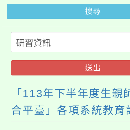
轉知中國文化大學推廣
代理(課)教師甄選結果(
搜尋
轉知苗栗縣政府辦理11
《TA101》溝通分析
桃園市115學年度學生
縣市「校園短影音徵選
程，歡迎學生輔導中心
「桃園市補助參觀特色
要點
門員」簡章及活動海報
心理、諮商輔導、社會
送出
展演活動實施計畫」
踴躍報名參加。
系所師生報名參加。
「113年下半年度生親
合平臺」各項系統教育