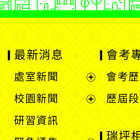
最新消息
會考
處室新聞
會考歷
展
校園新聞
歷屆段
開
展
研習資訊
選
開
瑞坪