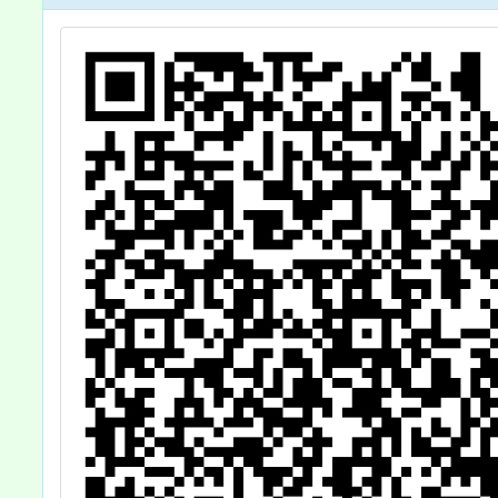
如
勵所屬
。
長及特
踴躍 
詳如說