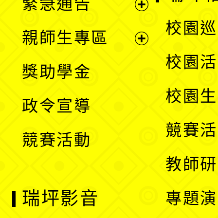
緊急通告
單
選
展
校園巡
親師生專區
單
開
展
校園活
獎助學金
選
開
校園生
政令宣導
單
選
競賽活
競賽活動
單
教師研
瑞坪影音
專題演