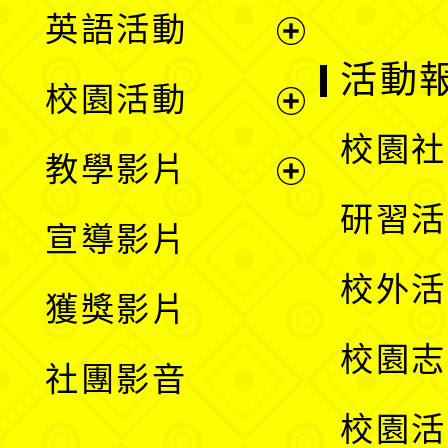
英語活動
展
活動
校園活動
開
展
校園社
教學影片
選
開
展
研習活
宣導影片
單
選
開
校外活
獲獎影片
單
選
校園志
社團影音
單
校園活