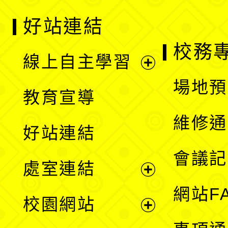
好站連結
校務
線上自主學習
展
場地預
教育宣導
開
維修通
好站連結
選
會議記
處室連結
單
展
網站F
校園網站
開
展