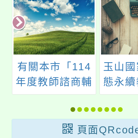
4
玉山國家公園生
內柵
輔
態永續教師增能
「桃園
-
工作坊說明會
度加強
研
員及家
工
能研習
頁面QRcod