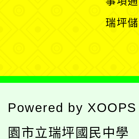
事項通
選
開
瑞坪儲
單
選
單
Powered by
XOOPS
園市立瑞坪國民中學