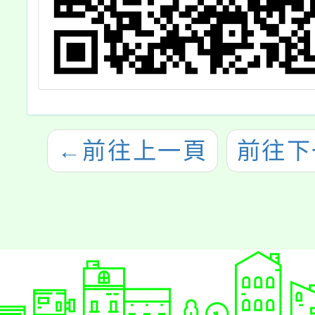
←
前往上一頁
前往下