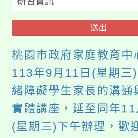
淨零綠生活教案入校路
份教師研習
者。
115年食農教育專業人
會
送出
程
桃園市政府家庭教育中
113年9月11日(星期三
緒障礙學生家長的溝通
實體講座，延至同年11
(星期三)下午辦理，歡