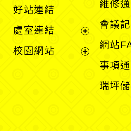
維修通
好站連結
選
會議記
處室連結
單
展
網站F
校園網站
開
展
事項通
選
開
瑞坪儲
單
選
單