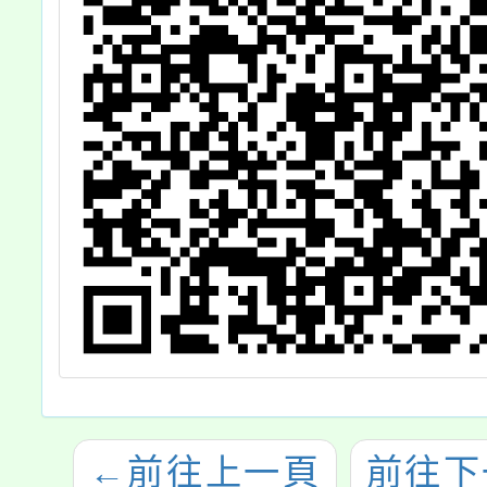
←
前往上一頁
前往下