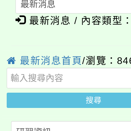
115年食農教育專業人
會
「本色祭」8/29、30
程
最新消息 / 內容類型
8/21下午1時於龍潭區
場熱烈登場!
YOUNG桃局內行報名
徵才活動。
8月14至27日，桃園
局官網。
最新消息首頁
/瀏覽：84
115年桃園市運動會8/1
開!
桃園市低收入戶享有免
田徑場及游泳池舉行。
搜尋
大園自造教育及科技中心
視費優惠，中低收入戶
大溪自造教育及科技中心
份教師增能研習
半價優惠，詳情可洽有