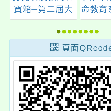
習
寶箱─第二屆大
命教育
新竹食農教育論
「大師
壇
講座活
一輩子
頁面QRcod
一案，
教職員
校友報
請