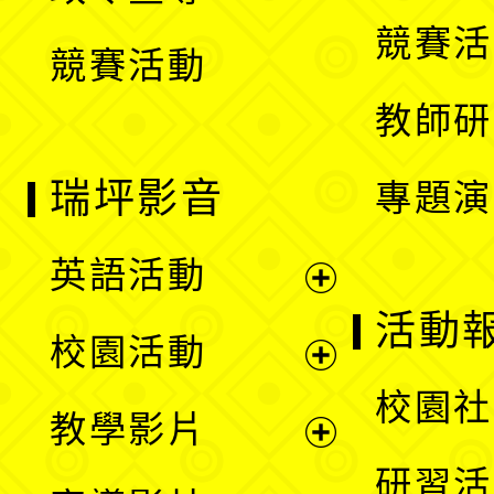
選
競賽活
競賽活動
單
教師研
瑞坪影音
專題演
英語活動
展
活動
校園活動
開
展
校園社
教學影片
選
開
展
研習活