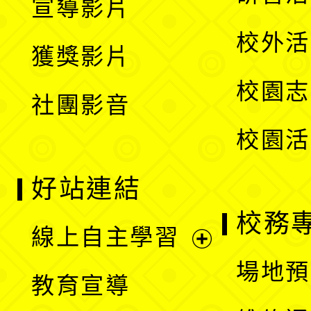
宣導影片
單
選
開
校外活
獲獎影片
單
選
校園志
社團影音
單
校園活
好站連結
校務
線上自主學習
展
場地預
教育宣導
開