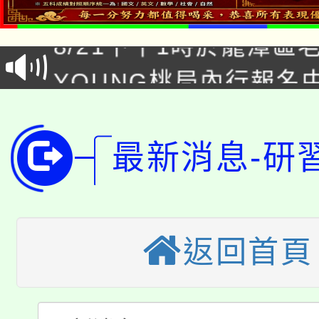
8/21下午1時於龍潭區
場熱烈登場!
YOUNG桃局內行報名
徵才活動。
8月14至27日，桃園
局官網。
115年桃園市運動會8/1
開!
最新消息-研
桃園市低收入戶享有免
田徑場及游泳池舉行。
大園自造教育及科技中心
視費優惠，中低收入戶
大溪自造教育及科技中心
返回首頁
份教師增能研習
半價優惠，詳情可洽有
淨零綠生活教案入校路
份教師研習
者。