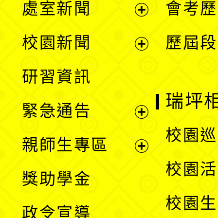
處室新聞
會考歷
展
校園新聞
歷屆段
開
展
研習資訊
選
開
瑞坪
緊急通告
單
選
展
校園巡
親師生專區
單
開
展
校園活
獎助學金
選
開
校園生
政令宣導
單