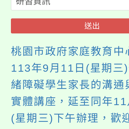
展演活動實施計畫」
踴躍報名參加。
系所師生報名參加。
「2026 ART TAIPE
義教育推展貢獻獎」
送出
博覽會」之「藝術教育
桃園市政府家庭教育中
113年9月11日(星期三
緒障礙學生家長的溝通
實體講座，延至同年11
(星期三)下午辦理，歡