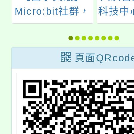
時
Micro:bit社群，
科技中
會
敬邀本校授課教
教
育
師踴躍參加
壇
頁面QRcod
。