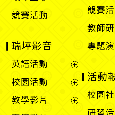
選
競賽活
競賽活動
單
教師研
瑞坪影音
專題演
英語活動
展
活動
校園活動
開
展
校園社
教學影片
選
開
展
研習活