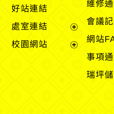
維修通
好站連結
選
會議記
處室連結
單
展
網站F
校園網站
開
展
事項通
選
開
瑞坪儲
單
選
單