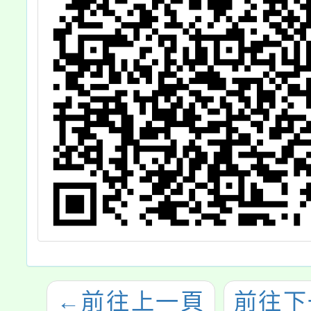
←
前往上一頁
前往下