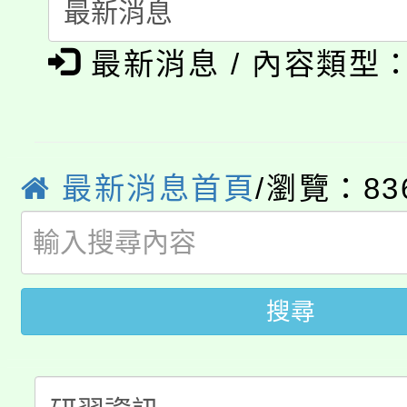
義教育推展貢獻獎」
「2026金融保險知識
博覽會」之「藝術教育
最新消息 / 內容類型
桃園市115學年度學生
車」活動
公告本校115學年度第
生本土語及新住民語歌
公告本校115學年度第
代理(課)教師甄選結果(
最新消息首頁
/瀏覽：83
轉知中國文化大學推廣
代理(課)教師甄選結果(
轉知苗栗縣政府辦理11
《TA101》溝通分析
桃園市115學年度學生
搜尋
縣市「校園短影音徵選
程，歡迎學生輔導中心
「桃園市補助參觀特色
要點
門員」簡章及活動海報
心理、諮商輔導、社會
115年度「教育部表揚