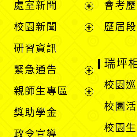
處室新聞
會考歷
展
校園新聞
歷屆段
開
展
研習資訊
選
開
瑞坪
緊急通告
單
選
展
校園巡
親師生專區
單
開
展
校園活
獎助學金
選
開
校園生
政令宣導
單