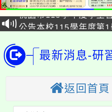
桃園市115學年度學生
車」活動
公告本校115學年度第
生本土語及新住民語歌
公告本校115學年度第
代理(課)教師甄選結果(
轉知中國文化大學推廣
代理(課)教師甄選結果(
最新消息-研
轉知苗栗縣政府辦理11
《TA101》溝通分析
桃園市115學年度學生
縣市「校園短影音徵選
程，歡迎學生輔導中心
「桃園市補助參觀特色
返回首頁
要點
門員」簡章及活動海報
心理、諮商輔導、社會
115年度「教育部表揚
展演活動實施計畫」
踴躍報名參加。
系所師生報名參加。
「2026 ART TAIPE