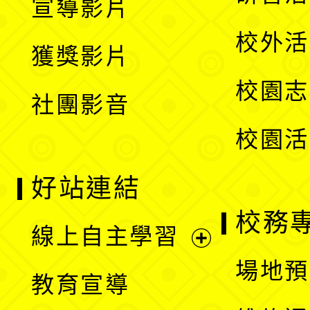
宣導影片
單
選
開
校外活
獲獎影片
單
選
校園志
社團影音
單
校園活
好站連結
校務
線上自主學習
展
場地預
教育宣導
開