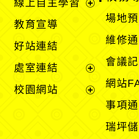
線上自主學習
展
場地預
教育宣導
開
維修通
好站連結
選
會議記
處室連結
單
展
網站F
校園網站
開
展
事項通
選
開
瑞坪儲
單