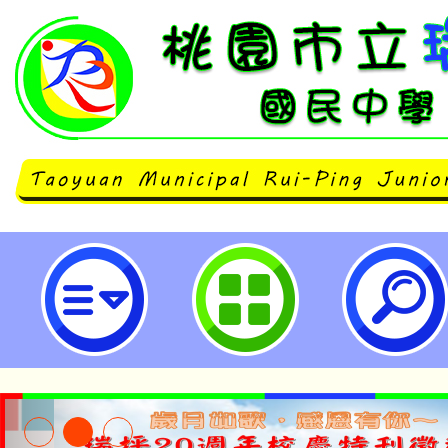
轉知國立羅東高級中學辦理113學
域跨科 主題課程-後疫情時代的關
生命韌力之探 究及微課程」成果發
有興趣教師參與，請查照。-桃園市