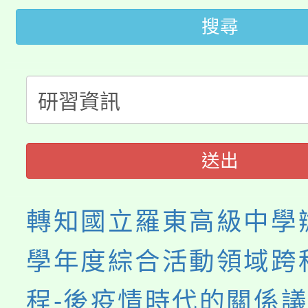
桃園市115學年度學生
搜尋
車」活動
公告本校115學年度第
生本土語及新住民語歌
公告本校115學年度第
代理(課)教師甄選結果(
轉知中國文化大學推廣
代理(課)教師甄選結果(
送出
《TA101》溝通分析
程，歡迎學生輔導中心
轉知國立羅東高級中學辦
心理、諮商輔導、社會
學年度綜合活動領域跨
系所師生報名參加。
程-後疫情時代的關係