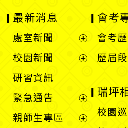
最新消息
會考
處室新聞
會考歷
展
校園新聞
歷屆段
開
展
研習資訊
選
開
瑞坪
緊急通告
單
選
展
校園巡
親師生專區
單
開