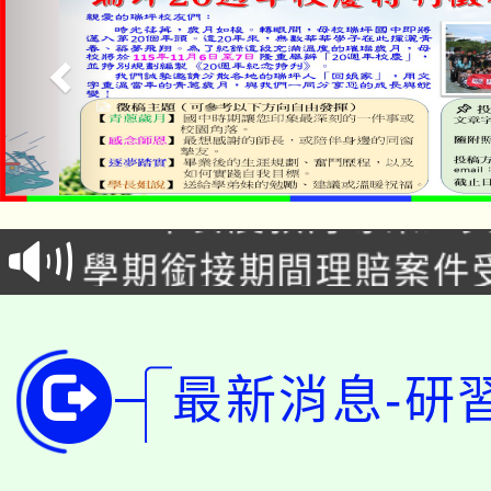
淨零綠生活教案入校路
115年食農教育專業人
會
學期銜接期間理賠案件
程
淨零綠領人才培育課程
學籍身 分審查程序及
公告本校115學年度第1
版
最新消息-研
「2026金融保險知識
代理(課)教師甄選結果(
桃園市115學年度學生
車」活動