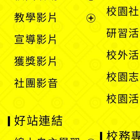
開
展
校園社
教學影片
選
開
展
研習活
宣導影片
單
選
開
校外活
獲獎影片
單
選
校園志
社團影音
單
校園活
好站連結
校務