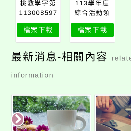
桃教學字第
113學年度
113008597
綜合活動領
0號
域跨科主題
檔案下載
檔案下載
課程後疫情
時代的關係
議題「青少
最新消息-相關內容
relat
年生命韌力
之探究及微
information
課程」成果
發表會實施
計畫