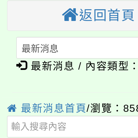
公告本校115學年度第
生本土語及新住民語歌
返回首頁
公告本校115學年度第
代理(課)教師甄選結果(
轉知中國文化大學推廣
代理(課)教師甄選結果(
淨零綠生活教案入校路
《TA101》溝通分析
最新消息 / 內容類型
115年食農教育專業人
會
程，歡迎學生輔導中心
學期銜接期間理賠案件
程
心理、諮商輔導、社會
淨零綠領人才培育課程
學籍身 分審查程序及
最新消息首頁
/瀏覽：85
系所師生報名參加。
公告本校115學年度第1
版
「2026金融保險知識
代理(課)教師甄選結果(