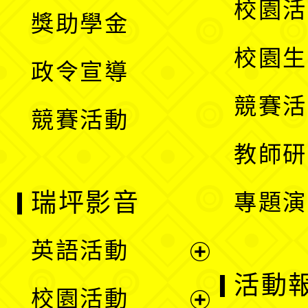
展
校園活
獎助學金
選
開
校園生
政令宣導
單
選
競賽活
競賽活動
單
教師研
瑞坪影音
專題演
英語活動
展
活動
校園活動