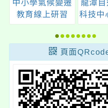
遷
龍潭自造教育及
兒盟學
科技中心115年4
課程「
月份教師增能研
在助人
習
應用」
課程，
頁面QRcod
參