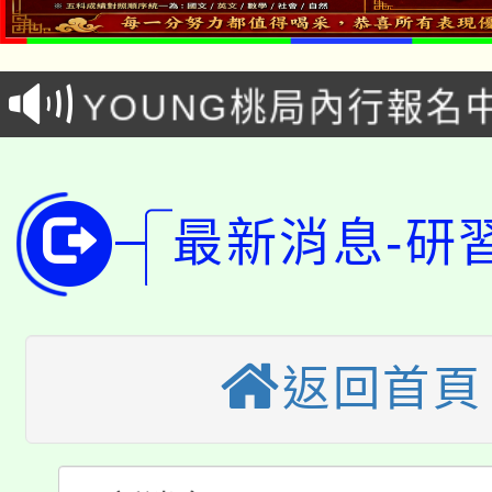
8/21下午1時於龍潭區
場熱烈登場!
YOUNG桃局內行報名
徵才活動。
8月14至27日，桃園
局官網。
115年桃園市運動會8/1
開!
最新消息-研
桃園市低收入戶享有免
田徑場及游泳池舉行。
大園自造教育及科技中心
視費優惠，中低收入戶
大溪自造教育及科技中心
份教師增能研習
半價優惠，詳情可洽有
返回首頁
淨零綠生活教案入校路
份教師研習
者。
115年食農教育專業人
會