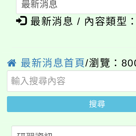
「本色祭」8/29、30
程
最新消息 / 內容類型
8/21下午1時於龍潭區
場熱烈登場!
YOUNG桃局內行報名
徵才活動。
8月14至27日，桃園
局官網。
最新消息首頁
/瀏覽：80
115年桃園市運動會8/1
開!
桃園市低收入戶享有免
田徑場及游泳池舉行。
大園自造教育及科技中心
視費優惠，中低收入戶
搜尋
大溪自造教育及科技中心
份教師增能研習
半價優惠，詳情可洽有
淨零綠生活教案入校路
份教師研習