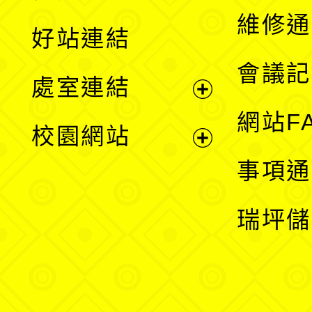
開
維修通
好站連結
選
會議記
處室連結
單
展
網站F
校園網站
開
展
事項通
選
開
瑞坪儲
單
選
單