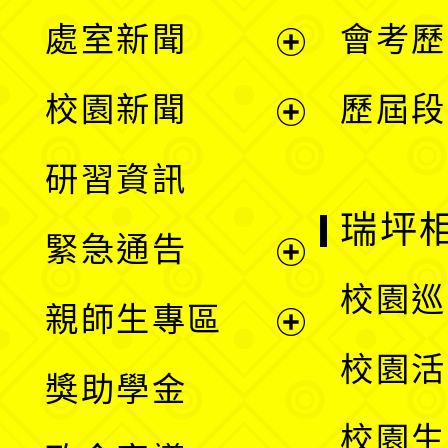
處室新聞
會考歷
展
校園新聞
歷屆段
開
展
研習資訊
選
開
瑞坪
緊急通告
單
選
展
校園巡
親師生專區
單
開
展
校園活
獎助學金
選
開
校園生