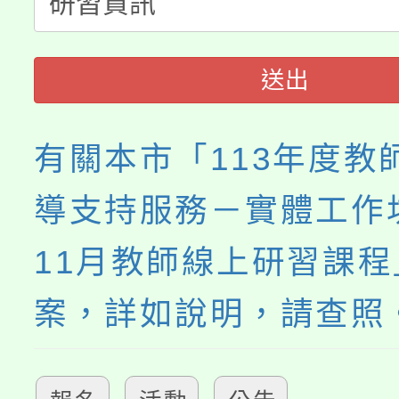
者。
115年食農教育專業人
會
程
送出
有關本市「113年度教
導支持服務－實體工作坊
11月教師線上研習課程
案，詳如說明，請查照