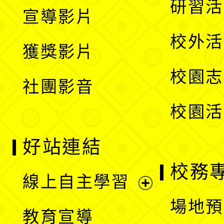
展
研習活
宣導影片
單
選
開
校外活
獲獎影片
單
選
校園志
社團影音
單
校園活
好站連結
校務
線上自主學習
展
場地預
教育宣導