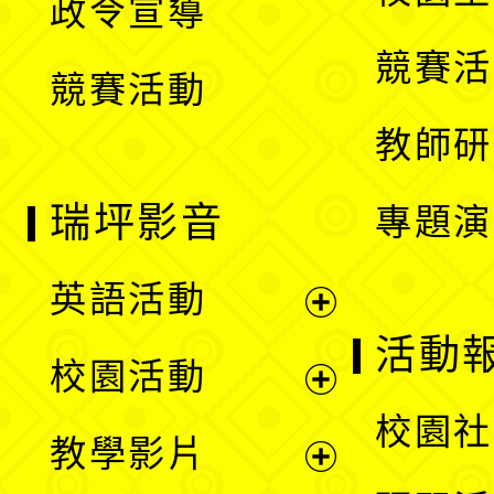
政令宣導
單
選
競賽活
競賽活動
單
教師研
瑞坪影音
專題演
英語活動
展
活動
校園活動
開
展
校園社
教學影片
選
開