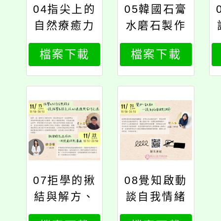
04指尖上的
05韓國石膏
自然療癒力
水磨石製作
體驗工作坊
檔案下載
檔案下載
07拒學的揪
08覺知啟動
結與解方、
談自我情緒
親密關係速
與調節