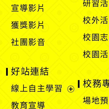
展
研習活
宣導影片
單
選
開
校外活
獲獎影片
單
選
校園志
社團影音
單
校園活
好站連結
校務
線上自主學習
展
場地預
教育宣導