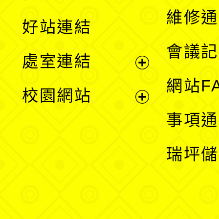
開
維修通
好站連結
選
會議記
處室連結
單
展
網站F
校園網站
開
展
事項通
選
開
瑞坪儲
單
選
單