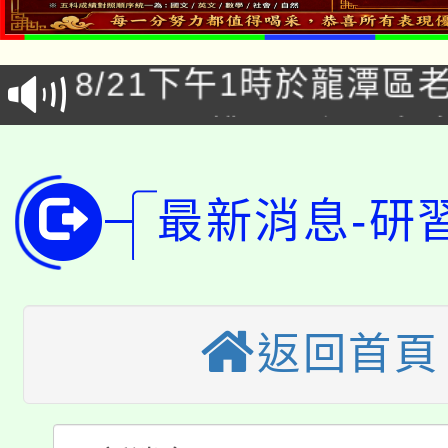
「本色祭」8/29、30
代理(課)教師甄選結果
8/21下午1時於龍潭區
場熱烈登場!
告(尚有缺額)
YOUNG桃局內行報名
徵才活動。
8月14至27日，桃園
局官網。
最新消息-研
115年桃園市運動會8/1
開!
桃園市低收入戶享有免
田徑場及游泳池舉行。
大園自造教育及科技中心
視費優惠，中低收入戶
返回首頁
大溪自造教育及科技中心
份教師增能研習
半價優惠，詳情可洽有
淨零綠生活教案入校路
份教師研習
者。