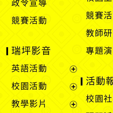
政令宣導
單
選
競賽活
競賽活動
單
教師研
瑞坪影音
專題演
英語活動
展
活動
校園活動
開
展
校園社
教學影片
選
開