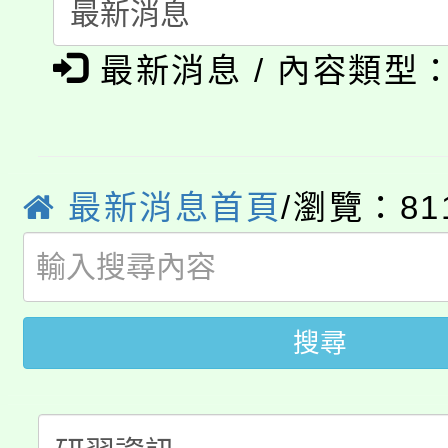
公告本校115學年度第1
會
「本色祭」8/29、30
最新消息 / 內容類型
代理(課)教師甄選結果
8/21下午1時於龍潭區
場熱烈登場!
告(尚有缺額)
YOUNG桃局內行報名
徵才活動。
最新消息首頁
/瀏覽：81
8月14至27日，桃園
局官網。
115年桃園市運動會8/1
開!
桃園市低收入戶享有免
田徑場及游泳池舉行。
搜尋
大園自造教育及科技中心
視費優惠，中低收入戶
大溪自造教育及科技中心
份教師增能研習
半價優惠，詳情可洽有