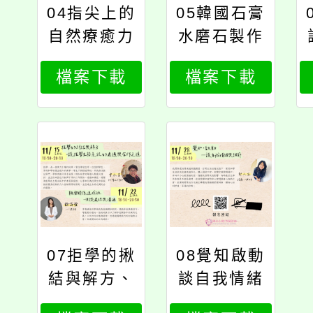
04指尖上的
05韓國石膏
自然療癒力
水磨石製作
體驗工作坊
檔案下載
檔案下載
07拒學的揪
08覺知啟動
結與解方、
談自我情緒
親密關係速
與調節