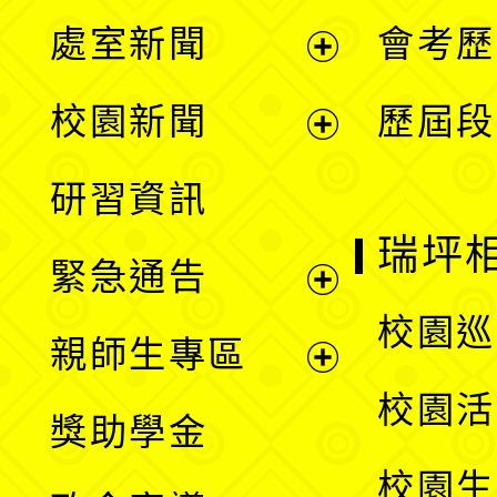
處室新聞
會考歷
展
校園新聞
歷屆段
開
展
研習資訊
選
開
瑞坪
緊急通告
單
選
展
校園巡
親師生專區
單
開
展
校園活
獎助學金
選
開
校園生